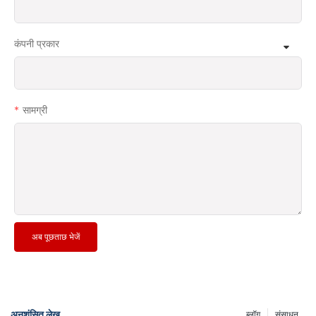
कंपनी प्रकार
सामग्री
अब पूछताछ भेजें
अनुशंसित लेख
ब्लॉग
संसाधन