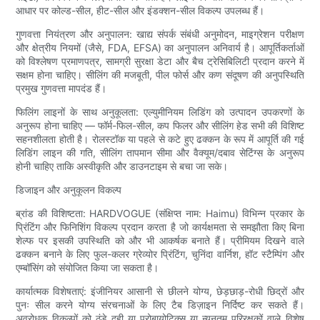
आधार पर कोल्ड-सील, हीट-सील और इंडक्शन-सील विकल्प उपलब्ध हैं।
गुणवत्ता नियंत्रण और अनुपालन: खाद्य संपर्क संबंधी अनुमोदन, माइग्रेशन परीक्षण
और क्षेत्रीय नियमों (जैसे, FDA, EFSA) का अनुपालन अनिवार्य है। आपूर्तिकर्ताओं
को विश्लेषण प्रमाणपत्र, सामग्री सुरक्षा डेटा और बैच ट्रेसिबिलिटी प्रदान करने में
सक्षम होना चाहिए। सीलिंग की मजबूती, पील फोर्स और कण संदूषण की अनुपस्थिति
प्रमुख गुणवत्ता मापदंड हैं।
फिलिंग लाइनों के साथ अनुकूलता: एल्युमीनियम लिडिंग को उत्पादन उपकरणों के
अनुरूप होना चाहिए — फॉर्म-फिल-सील, कप फिलर और सीलिंग हेड सभी की विशिष्ट
सहनशीलता होती है। रोलस्टॉक या पहले से कटे हुए ढक्कन के रूप में आपूर्ति की गई
लिडिंग लाइन की गति, सीलिंग तापमान सीमा और वैक्यूम/दबाव सेटिंग्स के अनुरूप
होनी चाहिए ताकि अस्वीकृति और डाउनटाइम से बचा जा सके।
डिजाइन और अनुकूलन विकल्प
ब्रांड की विशिष्टता: HARDVOGUE (संक्षिप्त नाम: Haimu) विभिन्न प्रकार के
प्रिंटिंग और फिनिशिंग विकल्प प्रदान करता है जो कार्यक्षमता से समझौता किए बिना
शेल्फ पर इसकी उपस्थिति को और भी आकर्षक बनाते हैं। प्रीमियम दिखने वाले
ढक्कन बनाने के लिए फुल-कलर ग्रेव्योर प्रिंटिंग, चुनिंदा वार्निश, हॉट स्टैम्पिंग और
एम्बॉसिंग को संयोजित किया जा सकता है।
कार्यात्मक विशेषताएं: इंजीनियर आसानी से छीलने योग्य, छेड़छाड़-रोधी छिद्रों और
पुनः सील करने योग्य संरचनाओं के लिए टैब डिज़ाइन निर्दिष्ट कर सकते हैं।
अवरोधक विकल्पों को ठंडे दही या प्रोबायोटिक्स या न्यूनतम परिरक्षकों वाले विशेष