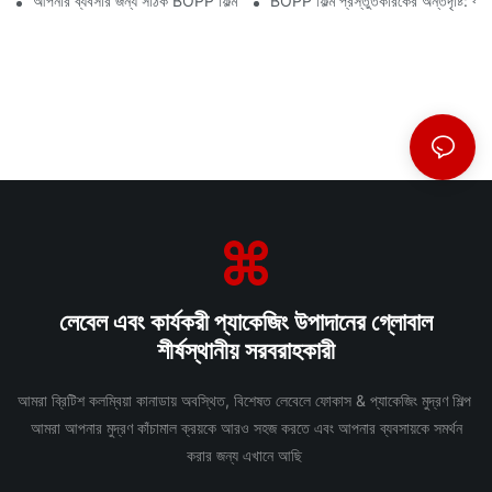
আপনার ব্যবসার জন্য সঠিক BOPP ফিল্ম সরবরাহকারী নির্বাচন করা কেন গুরুত্বপূর্ণ
BOPP ফিল্ম প্রস্তুতকারকের অন্তর্দৃষ্টি: ব
লেবেল এবং কার্যকরী প্যাকেজিং উপাদানের গ্লোবাল
শীর্ষস্থানীয় সরবরাহকারী
আমরা ব্রিটিশ কলম্বিয়া কানাডায় অবস্থিত, বিশেষত লেবেলে ফোকাস & প্যাকেজিং মুদ্রণ শিল্প
আমরা আপনার মুদ্রণ কাঁচামাল ক্রয়কে আরও সহজ করতে এবং আপনার ব্যবসায়কে সমর্থন
করার জন্য এখানে আছি