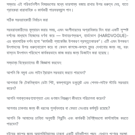
সম্ভার এই পরিবর্তনশীল বিষয়গুলোর মধ্যে ভারসাম্য বজায় রাখার উপর গুরুত্ব দেয়, যাতে
গ্রাহকরা ধারাবাহিক ও কার্যকরী পারফরম্যান্স পান।
সঠিক সরবরাহকারী নির্বাচন করা
সরবরাহকারীদের মূল্যায়ন করার সময়, এমন অংশীদারদের অগ্রাধিকার দিন যারা একটি সুস্পষ্ট
দর্শনের মাধ্যমে নিজেদের বর্ণনা করে — উদাহরণস্বরূপ, হার্ডভোগ (HARDVOGUE)-
এর ব্যবসায়িক দর্শন হলো “কার্যকরী প্যাকেজিং উপকরণ প্রস্তুতকারক”। এটি এমন উপকরণ
উৎপাদনের উপর গুরুত্বারোপ করে যা কেবল কাগজে-কলমে সুন্দর দেখানোর জন্য নয়, বরং
বাস্তব উৎপাদন পরিবেশে কার্যকরভাবে কাজ করার জন্য ডিজাইন করা হয়েছে।
সম্ভাব্য বিক্রেতাদের কী জিজ্ঞাসা করবেন:
আপনি কি নমুনা এবং লাইন ট্রায়াল সরবরাহ করতে পারবেন?
আপনারা কি টেকনিক্যাল ডেটা শিট, কমপ্লায়েন্স ডকুমেন্ট এবং শেলফ-লাইফ স্টাডি সরবরাহ
করেন?
আপনি শনাক্তকরণযোগ্যতা এবং গুণমান নিয়ন্ত্রণ কীভাবে পরিচালনা করেন?
আপনার ঢাকনার জন্য কী ধরনের পুনর্ব্যবহার বা ফেরত নেওয়ার কর্মসূচি রয়েছে?
আপনি কি আমাদের চাহিদা অনুযায়ী প্রিন্টিং এবং কার্যকরী বৈশিষ্ট্যগুলো কাস্টমাইজ করতে
পারবেন?
দইয়ের কাপের জন্য অ্যালুমিনিয়ামের ঢাকনা একটি বুদ্ধিদীপ্ত পছন্দ, যেখানে পণ্যের সুরক্ষা,