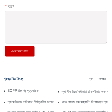
কন্টেন্ট
এখন তদন্ত পাঠান
প্রস্তাবিত নিবন্ধ
ব্লগ
সংস্থান
BOPP ফিল্ম প্রস্তুতকারক: নমনীয় প্যাকেজিংয়ের মেরুদণ্ড
প্লাস্টিক ফিল্ম নির্মাতারা টেকসইতার জন্য ক
প্যাকেজিংয়ের ভবিষ্যৎ: শীর্ষস্থানীয় উপাদান প্রস্তুতকারকদের কাছ থেকে অন্তর্দৃষ্টি
ধাতব কাগজ সরবরাহকারী: বিলাসবহুল প্যাকেজি