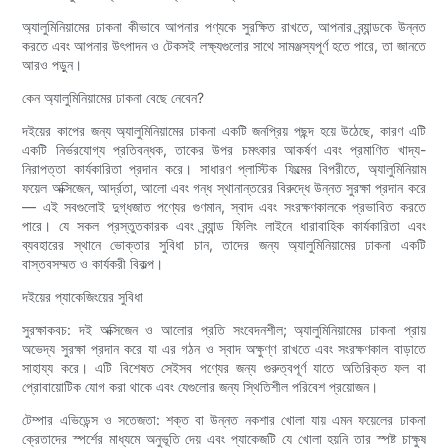
অ্যালুমিনিয়ামের ঢাকনা কীভাবে আপনার পণ্যকে সুরক্ষিত রাখতে, আপনার ব্র্যান্ডকে উন্নত
করতে এবং আপনার উৎপাদন ও টেকসই লক্ষ্যগুলোর সাথে সামঞ্জস্যপূর্ণ হতে পারে, তা জানতে
আরও পড়ুন।
কেন অ্যালুমিনিয়ামের ঢাকনা বেছে নেবেন?
দইয়ের কাপের জন্য অ্যালুমিনিয়ামের ঢাকনা একটি জনপ্রিয় পছন্দ হয়ে উঠেছে, কারণ এটি
একটি নির্ভরযোগ্য প্রতিবন্ধক, তাকের উপর চমৎকার আকর্ষণ এবং প্রমাণিত খাদ্য-
নিরাপত্তা কার্যকারিতা প্রদান করে। সাধারণ প্লাস্টিক ফিল্মের বিপরীতে, অ্যালুমিনিয়াম
ফয়েল অক্সিজেন, আর্দ্রতা, আলো এবং গন্ধ স্থানান্তরের বিরুদ্ধে উন্নত সুরক্ষা প্রদান করে
— এই সবগুলোই দুগ্ধজাত পণ্যের গুণমান, স্বাদ এবং সংরক্ষণকালকে প্রভাবিত করতে
পারে। যে সকল প্রস্তুতকারক এবং ব্র্যান্ড ফিলিং লাইনে ধারাবাহিক কার্যকারিতা এবং
ব্যবহারের স্থানে ভোক্তার সুবিধা চান, তাদের জন্য অ্যালুমিনিয়ামের ঢাকনা একটি
বাস্তবসম্মত ও কার্যকরী বিকল্প।
দইয়ের প্যাকেজিংয়ের সুবিধা
সুরক্ষাকবচ: দই অক্সিজেন ও আলোর প্রতি সংবেদনশীল; অ্যালুমিনিয়ামের ঢাকনা প্রায়
অভেদ্য সুরক্ষা প্রদান করে যা এর গঠন ও স্বাদ অক্ষুণ্ণ রাখতে এবং সংরক্ষণকাল বাড়াতে
সাহায্য করে। এটি বিশেষত সেইসব পণ্যের জন্য গুরুত্বপূর্ণ যাতে অতিরিক্ত ফল বা
প্রোবায়োটিক যোগ করা থাকে এবং যেগুলোর জন্য স্থিতিশীল পরিবেশ প্রয়োজন।
টেম্পার এভিডেন্স ও সতেজতা: শক্ত বা উন্নত নকশার খোলা যায় এমন ফয়েলের ঢাকনা
ক্রেতাদের স্পর্শের মাধ্যমে অনুভূতি দেয় এবং প্যাকেজটি যে খোলা হয়নি তার স্পষ্ট চাক্ষুষ