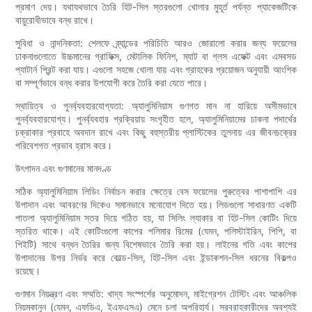
প্রমাণ দেয়। যথাযথভাবে তৈরি হিট-সিল স্তরগুলো খোলার মুহূর্ত পর্যন্ত প্যাকেজটিকে
বায়ুরোধীভাবে বন্ধ রাখে।
সুবিধা ও নান্দনিকতা: শেলফে ব্র্যান্ডের পরিচিতি আরও জোরালো করার জন্য ফয়েলের
ঢাকনাগুলোতে উচ্চমানের গ্রাফিক্স, মেটালিক ফিনিশ, ম্যাট বা গ্লস এফেক্ট এবং এমবসড
প্যাটার্ন প্রিন্ট করা যায়। এগুলো সহজে খোলা যায় এবং গ্রাহকের প্রয়োজন অনুযায়ী আংশিক
বা সম্পূর্ণভাবে বন্ধ করার উপযোগী করে তৈরি করা যেতে পারে।
স্থায়িত্ব ও পুনর্ব্যবহারযোগ্যতা: অ্যালুমিনিয়াম গুণগত মান না হারিয়ে অসীমভাবে
পুনর্ব্যবহারযোগ্য। পুনর্ব্যবহার প্রক্রিয়ায় সংগৃহীত হলে, অ্যালুমিনিয়ামের ঢাকনা পদার্থের
চক্রাকার প্রবাহে অবদান রাখে এবং কিছু বহুস্তরীয় প্লাস্টিকের তুলনায় এর জীবনচক্রের
পরিবেশগত প্রভাব হ্রাস করে।
উৎপাদন এবং গুণমানের মানদণ্ড
সঠিক অ্যালুমিনিয়াম লিডিং নির্বাচন করার ক্ষেত্রে বেস ফয়েলের পুরুত্বের পাশাপাশি এর
উপাদান এবং আবরণের দিকেও সমানভাবে মনোযোগ দিতে হয়। লিডগুলো সাধারণত একটি
পাতলা অ্যালুমিনিয়াম স্তর দিয়ে গঠিত হয়, যা সিলিং ল্যাকার বা হিট-সিল কোটিং দিয়ে
স্তরিত থাকে। এই কোটিংগুলো কাপের পলিমার রিমের (যেমন, পলিস্টাইরিন, পিপি, বা
পিইটি) সাথে বন্ধন তৈরির জন্য বিশেষভাবে তৈরি করা হয়। লাইনের গতি এবং কাপের
উপাদানের উপর নির্ভর করে কোল্ড-সিল, হিট-সিল এবং ইন্ডাকশন-সিল ধরনের বিকল্পও
রয়েছে।
গুণমান নিয়ন্ত্রণ এবং সম্মতি: খাদ্য সংস্পর্শের অনুমোদন, মাইগ্রেশন টেস্টিং এবং আঞ্চলিক
নিয়মকানুন (যেমন, এফডিএ, ইএফএসএ) মেনে চলা অপরিহার্য। সরবরাহকারীদের অবশ্যই