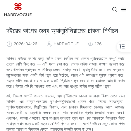
দইয়ের কাপের জন্য অ্যালুমিনিয়ামের ঢাকনা নির্বাচন
2026-04-26
HARDVOGUE
126
আপনার দইয়ের কাপের জন্য সঠিক ঢাকনা নির্বাচন করা কেবল প্যাকেজটিকে সম্পূর্ণ করার
চেয়েও বেশি কিছু করে — এটি স্বাদ রক্ষা করে, শেলফ লাইফ বাড়ায়, গুণমান প্রকাশ করে
এবং উৎপাদন প্রক্রিয়াকে নির্বিঘ্নে চলতে সাহায্য করে। অ্যালুমিনিয়ামের ঢাকনা দুগ্ধজাত
ব্র্যান্ডগুলোর জন্য একটি শীর্ষ পছন্দ হয়ে উঠেছে, কারণ এটি অসাধারণ সুরক্ষা প্রদান করে,
সহজে ফাঁকি দেওয়া যায় না এবং একটি প্রিমিয়াম লুক দেয় যা ভোক্তাদের আস্থা অর্জন
করে। কিন্তু এটি কি আপনার পণ্য এবং আপনার পণ্যের সারির জন্য সঠিক পছন্দ?
এই নিবন্ধে আপনি জানতে পারবেন, অ্যালুমিনিয়ামের ঢাকনা অন্যান্য বিকল্প থেকে কেন
আলাদা, এর বাস্তব-জগতের সুবিধা-অসুবিধাগুলো (যেমন খরচ, সিলের সামঞ্জস্যতা,
পুনর্ব্যবহারযোগ্যতা, প্রিন্টিংয়ের বিকল্প), এবং চূড়ান্ত সিদ্ধান্ত নেওয়ার আগে আপনার
সরবরাহকারী ও যন্ত্রপাতি দলকে কোন কোন ব্যবহারিক প্রশ্ন জিজ্ঞাসা করতে হবে।
এছাড়াও, আমরা এড়ানোর মতো সাধারণ ভুলগুলো তুলে ধরব এবং আপনাকে সিদ্ধান্ত নিতে
সাহায্য করার জন্য একটি সহজ চেকলিস্ট প্রদান করব — আপনি দইয়ের নতুন কোনো পণ্য
বাজারে আনুন বা বিদ্যমান কোনো প্যাকেজের উন্নতি করুন না কেন।