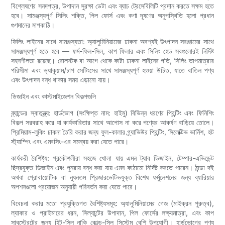
বিশ্লেষণের সনদপত্র, উপাদান সুরক্ষা ডেটা এবং ব্যাচ ট্রেসেবিলিটি প্রদান করতে সক্ষম হতে
হবে। সামঞ্জস্যপূর্ণ সিলিং শক্তি, পিল ফোর্স এবং কণা দূষণের অনুপস্থিতি হলো প্রধান
গুণমানের মাপকাঠি।
ফিলিং লাইনের সাথে সামঞ্জস্যতা: অ্যালুমিনিয়ামের ঢাকনা অবশ্যই উৎপাদন সরঞ্জামের সাথে
সামঞ্জস্যপূর্ণ হতে হবে — ফর্ম-ফিল-সিল, কাপ ফিলার এবং সিলিং হেড সবগুলোরই নির্দিষ্ট
সহনশীলতা রয়েছে। রোলস্টক বা আগে থেকে কাটা ঢাকনা লাইনের গতি, সিলিং তাপমাত্রার
পরিসীমা এবং ভ্যাকুয়াম/চাপ সেটিংসের সাথে সামঞ্জস্যপূর্ণ হওয়া উচিত, যাতে বাতিল পণ্য
এবং উৎপাদন বন্ধ থাকার সময় এড়ানো যায়।
ডিজাইন এবং কাস্টমাইজেশন বিকল্পগুলি
ব্র্যান্ডের স্বাতন্ত্র্য: হার্ডভোগ (সংক্ষিপ্ত নাম: হাইমু) বিভিন্ন ধরণের প্রিন্টিং এবং ফিনিশিং
বিকল্প সরবরাহ করে যা কার্যকারিতার সাথে আপোস না করে পণ্যের আকর্ষণ বাড়িয়ে তোলে।
প্রিমিয়াম-লুকিং ঢাকনা তৈরি করার জন্য ফুল-কালার গ্র্যাভিউর প্রিন্টিং, সিলেক্টিভ ভার্নিশ, হট
স্ট্যাম্পিং এবং এমবসিং-এর সমন্বয় করা যেতে পারে।
কার্যকরী বৈশিষ্ট্য: প্রকৌশলীরা সহজে খোলা যায় এমন ট্যাব ডিজাইন, টেম্পার-এভিডেন্ট
ছিদ্রযুক্ত ডিজাইন এবং পুনরায় বন্ধ করা যায় এমন কাঠামো নির্দিষ্ট করতে পারেন। ঠান্ডা দই
অথবা প্রোবায়োটিক বা ন্যূনতম প্রিজারভেটিভযুক্ত বিশেষ ফর্মুলেশনের জন্য ব্যারিয়ার
অপশনগুলো প্রয়োজন অনুযায়ী পরিবর্তন করা যেতে পারে।
বিবেচনা করার মতো প্রযুক্তিগত বৈশিষ্ট্যসমূহ: অ্যালুমিনিয়ামের গেজ (মাইক্রন পুরুত্ব),
ল্যাকার ও প্রাইমারের ধরন, সিল্যান্টের উপাদান, পিল ফোর্সের লক্ষ্যমাত্রা, এবং কাপ
সাবস্ট্রেটের জন্য হিট-সিল নাকি কোল্ড-সিল সিস্টেম বেশি উপযোগী। হার্ডভোগের পণ্য