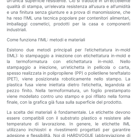
un'unica superficie resistente. Ciò si traduce in un'eccellente
qualità di stampa, un'elevata resistenza all'usura e all'umidità
e una finitura senza giunture e a prova di manomissione, che
ha reso l'IML una tecnica popolare per contenitori alimentari,
imballaggi cosmetici, prodotti per la casa e componenti
industriali.
Come funziona l'IML: metodi e materiali
Esistono due metodi principali per l'etichettatura in-mold
(IML): lo stampaggio a iniezione con etichettatura in-mold e
la termoformatura con etichettatura in-mold. Nello
stampaggio a iniezione, un'etichetta in pellicola o carta,
spesso realizzata in polipropilene (PP) o polietilene tereftalato
(PET), viene posizionata roboticamente nello stampo. La
plastica fusa viene iniettata dietro l'etichetta, legandola al
pezzo finito. Nella termoformatura, un foglio prestampato
viene modellato contro uno stampo e poi rifilato nella forma
finale, con la grafica già fusa sulla superficie del prodotto.
La scelta dei materiali è fondamentale. Le etichette devono
essere compatibili con il substrato plastico e resistere alle
temperature di lavorazione. In genere, le etichette IML
utilizzano inchiostri e rivestimenti progettati per garantire
adesione e flessibilità. Noi di HARDVOGUE (abbreviazione di