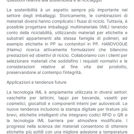
La sostenibilità è un aspetto sempre più importante nel
settore degli imballaggi. Storicamente, le combinazioni di
materiali diversi hanno complicato i flussi di riciclo. Tuttavia, è
possibile progettare imballaggi multimateriale (IML) tenendo
conto della riciclabilità, utilizzando materiali per etichette e
substrati appartenenti alla stessa famiglia di polimeri, ad
esempio etichette in PP su contenitori in PP. HARDVOGUE
(Haimu) ricerca attivamente formulazioni che bilancino
prestazioni ed obiettivi di riciclo. Collaboriamo con i clienti per
selezionare materiali che soddisfino i requisiti normativi e le
considerazioni relative al fine vita del prodotto,
preservandone al contempo l'integrità.
Applicazioni e tendenze future
La tecnologia IML è ampiamente utilizzata in diversi settori:
vaschette per latticini, tappi per bevande, vasetti per
cosmetici, giocattoli e componenti interni per autoveicoli. Le
nuove tendenze includono la stampa digitale per tirature più
brevi, etichette intelligenti che integrano codici RFID o QR e
la tecnologia IML barriera per atmosfere modificate. I
progressi nella scienza dei materiali consentono di ottenere
etichette più sottili con una migliore adesione a temperature