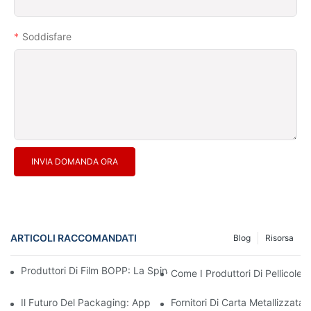
Soddisfare
INVIA DOMANDA ORA
ARTICOLI RACCOMANDATI
Blog
Risorsa
Produttori Di Film BOPP: La Spina Dorsale Degli Imballaggi Flessi
Come I Produttori Di Pellicole 
Il Futuro Del Packaging: Approfondimenti Dai Principali Produttor
Fornitori Di Carta Metallizzata