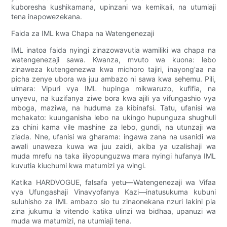
kuboresha kushikamana, upinzani wa kemikali, na utumiaji
tena inapowezekana.
Faida za IML kwa Chapa na Watengenezaji
IML inatoa faida nyingi zinazowavutia wamiliki wa chapa na
watengenezaji sawa. Kwanza, mvuto wa kuona: lebo
zinaweza kutengenezwa kwa michoro tajiri, inayong'aa na
picha zenye ubora wa juu ambazo ni sawa kwa sehemu. Pili,
uimara: Vipuri vya IML hupinga mikwaruzo, kufifia, na
unyevu, na kuzifanya ziwe bora kwa ajili ya vifungashio vya
mboga, maziwa, na huduma za kibinafsi. Tatu, ufanisi wa
mchakato: kuunganisha lebo na ukingo hupunguza shughuli
za chini kama vile mashine za lebo, gundi, na utunzaji wa
ziada. Nne, ufanisi wa gharama: ingawa zana na usanidi wa
awali unaweza kuwa wa juu zaidi, akiba ya uzalishaji wa
muda mrefu na taka iliyopunguzwa mara nyingi hufanya IML
kuvutia kiuchumi kwa matumizi ya wingi.
Katika HARDVOGUE, falsafa yetu—Watengenezaji wa Vifaa
vya Ufungashaji Vinavyofanya Kazi—inatusukuma kubuni
suluhisho za IML ambazo sio tu zinaonekana nzuri lakini pia
zina jukumu la vitendo katika ulinzi wa bidhaa, upanuzi wa
muda wa matumizi, na utumiaji tena.