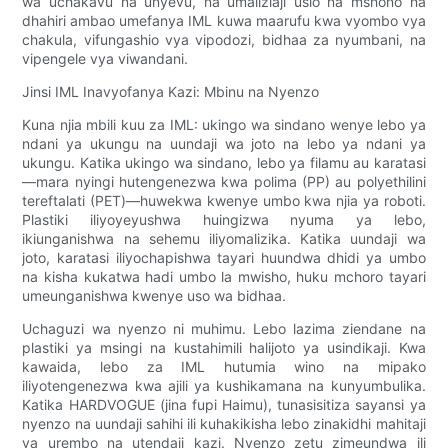
wa uchakavu na unyevu, na umaliziaji usio na mshono na
dhahiri ambao umefanya IML kuwa maarufu kwa vyombo vya
chakula, vifungashio vya vipodozi, bidhaa za nyumbani, na
vipengele vya viwandani.
Jinsi IML Inavyofanya Kazi: Mbinu na Nyenzo
Kuna njia mbili kuu za IML: ukingo wa sindano wenye lebo ya
ndani ya ukungu na uundaji wa joto na lebo ya ndani ya
ukungu. Katika ukingo wa sindano, lebo ya filamu au karatasi
—mara nyingi hutengenezwa kwa polima (PP) au polyethilini
tereftalati (PET)—huwekwa kwenye umbo kwa njia ya roboti.
Plastiki iliyoyeyushwa huingizwa nyuma ya lebo,
ikiunganishwa na sehemu iliyomalizika. Katika uundaji wa
joto, karatasi iliyochapishwa tayari huundwa dhidi ya umbo
na kisha kukatwa hadi umbo la mwisho, huku mchoro tayari
umeunganishwa kwenye uso wa bidhaa.
Uchaguzi wa nyenzo ni muhimu. Lebo lazima ziendane na
plastiki ya msingi na kustahimili halijoto ya usindikaji. Kwa
kawaida, lebo za IML hutumia wino na mipako
iliyotengenezwa kwa ajili ya kushikamana na kunyumbulika.
Katika HARDVOGUE (jina fupi Haimu), tunasisitiza sayansi ya
nyenzo na uundaji sahihi ili kuhakikisha lebo zinakidhi mahitaji
ya urembo na utendaji kazi. Nyenzo zetu zimeundwa ili