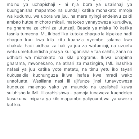
mbinu ya uchapishaji - ni njia bora ya uzalishaji ya
kuunganisha mapambo na uundaji katika mchakato mmoja
wa kudumu, wa ubora wa juu, na mara nyingi endelevu zaidi
ambao hutoa michoro mikali, matokeo yanayoweza kurudiwa,
na gharama za chini za utunzaji. Baada ya miaka 10 katika
tasnia tumeona IML ikibadilika kutoka chaguo la kipekee hadi
chaguo kuu kwa kila kitu kuanzia vyombo salama kwa
chakula hadi bidhaa za hali ya juu za watumiaji, na uzoefu
wetu umetufundisha jinsi ya kulinganisha vifaa sahihi, zana na
udhibiti wa michakato na kila programu. Ikiwa unapima
gharama, mwonekano, na athari za mazingira, IML inashika
nafasi ya juu katika yote matatu, na timu yetu iko tayari
kukusaidia kuchunguza ikiwa inafaa kwa mradi wako
unaofuata. Wasiliana nasi ili ujifunze jinsi tunavyoweza
kugeuza malengo yako ya muundo na uzalishaji kuwa
suluhisho la IML lililorahisishwa - pamoja tunaweza kuendelea
kusukuma mipaka ya kile mapambo yaliyoumbwa yanaweza
kufikia.