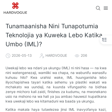
Tunamaanisha Nini Tunapotumia
Teknolojia ya Kuweka Lebo Katika
Umbo (IML)?
2026-05-13
HARDVOGUE
206
Uwekaji lebo wa ndani ya ukungu (IML) ni nini hasa — na kwa
nini watengenezaji, wamiliki wa chapa, na wabunifu wanasifu
kuhusu hilo? Kwa urahisi wake, IML huunganisha lebo
iliyochapishwa tayari katika sehemu ya plastiki wakati wa
mchakato wa uundaji, na kuunda vifungashio na bidhaa
zenye michoro kali zaidi, finishes za kudumu, na mwonekano
usio na mshono na wa hali ya juu ambao hauwezi kupatikana
kwa uwekaji lebo wa kitamaduni wa baada ya ukungu.
Katika makala haya tutaelezea jinsi IML inavyofanya kazi,