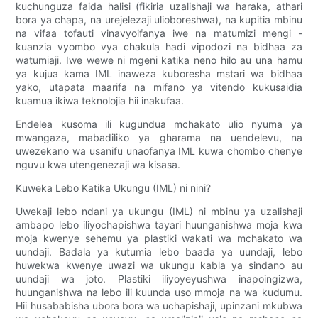
kuchunguza faida halisi (fikiria uzalishaji wa haraka, athari
bora ya chapa, na urejelezaji ulioboreshwa), na kupitia mbinu
na vifaa tofauti vinavyoifanya iwe na matumizi mengi -
kuanzia vyombo vya chakula hadi vipodozi na bidhaa za
watumiaji. Iwe wewe ni mgeni katika neno hilo au una hamu
ya kujua kama IML inaweza kuboresha mstari wa bidhaa
yako, utapata maarifa na mifano ya vitendo kukusaidia
kuamua ikiwa teknolojia hii inakufaa.
Endelea kusoma ili kugundua mchakato ulio nyuma ya
mwangaza, mabadiliko ya gharama na uendelevu, na
uwezekano wa usanifu unaofanya IML kuwa chombo chenye
nguvu kwa utengenezaji wa kisasa.
Kuweka Lebo Katika Ukungu (IML) ni nini?
Uwekaji lebo ndani ya ukungu (IML) ni mbinu ya uzalishaji
ambapo lebo iliyochapishwa tayari huunganishwa moja kwa
moja kwenye sehemu ya plastiki wakati wa mchakato wa
uundaji. Badala ya kutumia lebo baada ya uundaji, lebo
huwekwa kwenye uwazi wa ukungu kabla ya sindano au
uundaji wa joto. Plastiki iliyoyeyushwa inapoingizwa,
huunganishwa na lebo ili kuunda uso mmoja na wa kudumu.
Hii husababisha ubora bora wa uchapishaji, upinzani mkubwa