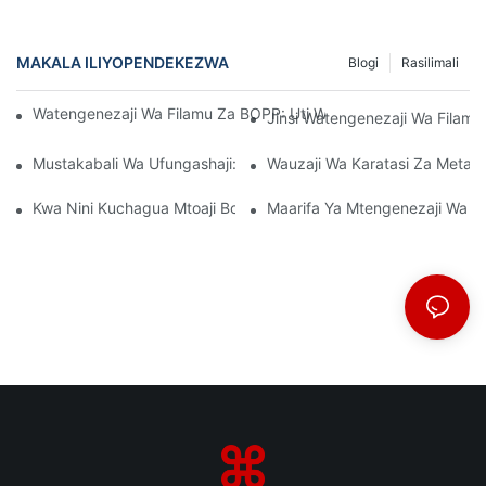
MAKALA ILIYOPENDEKEZWA
Blogi
Rasilimali
Watengenezaji Wa Filamu Za BOPP: Uti Wa Mgongo Wa Ufungas
Jinsi Watengenezaji Wa Filamu 
Mustakabali Wa Ufungashaji: Maarifa Kutoka Kwa Watengenez
Wauzaji Wa Karatasi Za Metal
Kwa Nini Kuchagua Mtoaji Bora Wa Filamu Wa BOPP Ni Muhimu 
Maarifa Ya Mtengenezaji Wa Fi