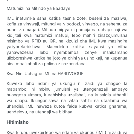
Matumizi na Mitindo ya Baadaye
IML inatumika sana katika tasnia zote: beseni za maziwa,
kofia za vinywaji, mitungi ya vipodozi, vinyago, na sehemu za
ndani za magari. Mitindo mipya ni pamoja na uchapishaji wa
kidijitali kwa matumizi mafupi, lebo mahiri zinazojumuisha
misimbo ya RFID au QR, na kizuizi cha IML kwa mazingira
yaliyorekebishwa. Maendeleo katika sayansi ya vifaa
yanawezesha lebo nyembamba zenye mshikamano
ulioboreshwa katika halijoto ya chini ya usindikaji, na kupanua
aina mbalimbali za polima zinazoendana.
Kwa Nini Uchague IML na HARDVOGUE
Kuweka lebo ndani ya ukungu ni zaidi ya chaguo la
mapambo; ni mbinu jumuishi ya utengenezaji ambayo
huongeza uimara, kurahisisha uzalishaji, na kusaidia uthabiti
wa chapa. Ikiunganishwa na vifaa sahihi na utaalamu wa
uhandisi, IML inaweza kutoa faida kubwa katika gharama,
uendelevu, na utendaji wa bidhaa.
Hitimisho
Kwa kifupi, uwekaji lebo wa ndani ya ukungu (IML) ni zaidi ya