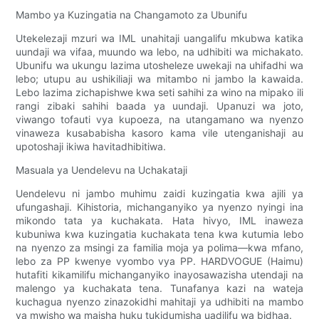
Mambo ya Kuzingatia na Changamoto za Ubunifu
Utekelezaji mzuri wa IML unahitaji uangalifu mkubwa katika
uundaji wa vifaa, muundo wa lebo, na udhibiti wa michakato.
Ubunifu wa ukungu lazima utosheleze uwekaji na uhifadhi wa
lebo; utupu au ushikiliaji wa mitambo ni jambo la kawaida.
Lebo lazima zichapishwe kwa seti sahihi za wino na mipako ili
rangi zibaki sahihi baada ya uundaji. Upanuzi wa joto,
viwango tofauti vya kupoeza, na utangamano wa nyenzo
vinaweza kusababisha kasoro kama vile utenganishaji au
upotoshaji ikiwa havitadhibitiwa.
Masuala ya Uendelevu na Uchakataji
Uendelevu ni jambo muhimu zaidi kuzingatia kwa ajili ya
ufungashaji. Kihistoria, michanganyiko ya nyenzo nyingi ina
mikondo tata ya kuchakata. Hata hivyo, IML inaweza
kubuniwa kwa kuzingatia kuchakata tena kwa kutumia lebo
na nyenzo za msingi za familia moja ya polima—kwa mfano,
lebo za PP kwenye vyombo vya PP. HARDVOGUE (Haimu)
hutafiti kikamilifu michanganyiko inayosawazisha utendaji na
malengo ya kuchakata tena. Tunafanya kazi na wateja
kuchagua nyenzo zinazokidhi mahitaji ya udhibiti na mambo
ya mwisho wa maisha huku tukidumisha uadilifu wa bidhaa.