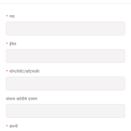
नाव
ईमेल
फोन/वेचॅट/व्हॉट्सअ‍ॅप
संभाव्य खरेदीचे प्रमाण
कंपनी