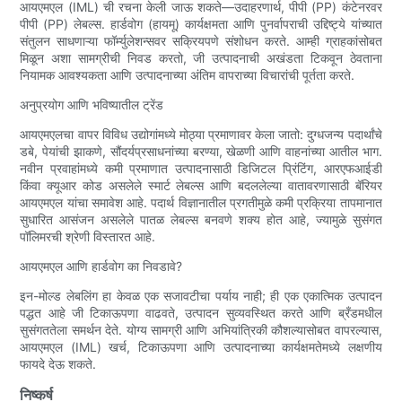
आयएमएल (IML) ची रचना केली जाऊ शकते—उदाहरणार्थ, पीपी (PP) कंटेनरवर
पीपी (PP) लेबल्स. हार्डवोग (हायमू) कार्यक्षमता आणि पुनर्वापराची उद्दिष्ट्ये यांच्यात
संतुलन साधणाऱ्या फॉर्म्युलेशन्सवर सक्रियपणे संशोधन करते. आम्ही ग्राहकांसोबत
मिळून अशा सामग्रीची निवड करतो, जी उत्पादनाची अखंडता टिकवून ठेवताना
नियामक आवश्यकता आणि उत्पादनाच्या अंतिम वापराच्या विचारांची पूर्तता करते.
अनुप्रयोग आणि भविष्यातील ट्रेंड
आयएमएलचा वापर विविध उद्योगांमध्ये मोठ्या प्रमाणावर केला जातो: दुग्धजन्य पदार्थांचे
डबे, पेयांची झाकणे, सौंदर्यप्रसाधनांच्या बरण्या, खेळणी आणि वाहनांच्या आतील भाग.
नवीन प्रवाहांमध्ये कमी प्रमाणात उत्पादनासाठी डिजिटल प्रिंटिंग, आरएफआईडी
किंवा क्यूआर कोड असलेले स्मार्ट लेबल्स आणि बदललेल्या वातावरणासाठी बॅरियर
आयएमएल यांचा समावेश आहे. पदार्थ विज्ञानातील प्रगतीमुळे कमी प्रक्रिया तापमानात
सुधारित आसंजन असलेले पातळ लेबल्स बनवणे शक्य होत आहे, ज्यामुळे सुसंगत
पॉलिमरची श्रेणी विस्तारत आहे.
आयएमएल आणि हार्डवोग का निवडावे?
इन-मोल्ड लेबलिंग हा केवळ एक सजावटीचा पर्याय नाही; ही एक एकात्मिक उत्पादन
पद्धत आहे जी टिकाऊपणा वाढवते, उत्पादन सुव्यवस्थित करते आणि ब्रँडमधील
सुसंगततेला समर्थन देते. योग्य सामग्री आणि अभियांत्रिकी कौशल्यासोबत वापरल्यास,
आयएमएल (IML) खर्च, टिकाऊपणा आणि उत्पादनाच्या कार्यक्षमतेमध्ये लक्षणीय
फायदे देऊ शकते.
निष्कर्ष