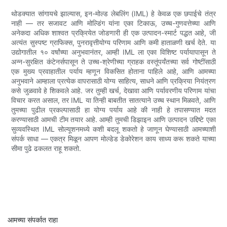
थोडक्यात सांगायचे झाल्यास, इन-मोल्ड लेबलिंग (IML) हे केवळ एक छपाईचे तंत्र
नाही — तर सजावट आणि मोल्डिंग यांना एका टिकाऊ, उच्च-गुणवत्तेच्या आणि
अनेकदा अधिक शाश्वत प्रक्रियेत जोडणारी ही एक उत्पादन-स्मार्ट पद्धत आहे, जी
अत्यंत सुस्पष्ट ग्राफिक्स, पुनरावृत्तीयोग्य परिणाम आणि कमी हाताळणी खर्च देते. या
उद्योगातील १० वर्षांच्या अनुभवानंतर, आम्ही IML ला एका विशिष्ट पर्यायापासून ते
अन्न-सुरक्षित कंटेनर्सपासून ते उच्च-श्रेणीच्या ग्राहक वस्तूंपर्यंतच्या सर्व गोष्टींसाठी
एक मुख्य प्रवाहातील पर्याय म्हणून विकसित होताना पाहिले आहे, आणि आमच्या
अनुभवाने आम्हाला प्रत्येक वापरासाठी योग्य साहित्य, साधने आणि प्रक्रिया नियंत्रण
कसे जुळवावे हे शिकवले आहे. जर तुम्ही खर्च, देखावा आणि पर्यावरणीय परिणाम यांचा
विचार करत असाल, तर IML या तिन्ही बाबतीत सातत्याने उच्च स्थान मिळवते, आणि
तुमच्या पुढील प्रकल्पासाठी हा योग्य पर्याय आहे की नाही हे तपासण्यात मदत
करण्यासाठी आमची टीम तयार आहे. आम्ही तुमची डिझाइन आणि उत्पादन उद्दिष्टे एका
सुव्यवस्थित IML सोल्यूशनमध्ये कशी बदलू शकतो हे जाणून घेण्यासाठी आमच्याशी
संपर्क साधा — एकत्र मिळून आपण मोल्डेड डेकोरेशन काय साध्य करू शकते याच्या
सीमा पुढे ढकलत राहू शकतो.
आमच्या संपर्कात राहा