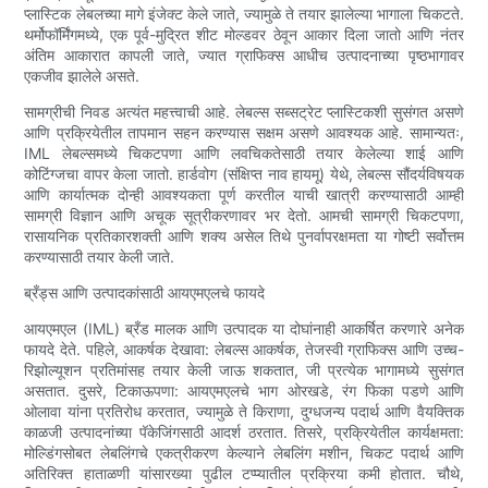
प्लास्टिक लेबलच्या मागे इंजेक्ट केले जाते, ज्यामुळे ते तयार झालेल्या भागाला चिकटते.
थर्मोफॉर्मिंगमध्ये, एक पूर्व-मुद्रित शीट मोल्डवर ठेवून आकार दिला जातो आणि नंतर
अंतिम आकारात कापली जाते, ज्यात ग्राफिक्स आधीच उत्पादनाच्या पृष्ठभागावर
एकजीव झालेले असते.
सामग्रीची निवड अत्यंत महत्त्वाची आहे. लेबल्स सब्सट्रेट प्लास्टिकशी सुसंगत असणे
आणि प्रक्रियेतील तापमान सहन करण्यास सक्षम असणे आवश्यक आहे. सामान्यतः,
IML लेबल्समध्ये चिकटपणा आणि लवचिकतेसाठी तयार केलेल्या शाई आणि
कोटिंग्जचा वापर केला जातो. हार्डवोग (संक्षिप्त नाव हायमू) येथे, लेबल्स सौंदर्यविषयक
आणि कार्यात्मक दोन्ही आवश्यकता पूर्ण करतील याची खात्री करण्यासाठी आम्ही
सामग्री विज्ञान आणि अचूक सूत्रीकरणावर भर देतो. आमची सामग्री चिकटपणा,
रासायनिक प्रतिकारशक्ती आणि शक्य असेल तिथे पुनर्वापरक्षमता या गोष्टी सर्वोत्तम
करण्यासाठी तयार केली जाते.
ब्रँड्स आणि उत्पादकांसाठी आयएमएलचे फायदे
आयएमएल (IML) ब्रँड मालक आणि उत्पादक या दोघांनाही आकर्षित करणारे अनेक
फायदे देते. पहिले, आकर्षक देखावा: लेबल्स आकर्षक, तेजस्वी ग्राफिक्स आणि उच्च-
रिझोल्यूशन प्रतिमांसह तयार केली जाऊ शकतात, जी प्रत्येक भागामध्ये सुसंगत
असतात. दुसरे, टिकाऊपणा: आयएमएलचे भाग ओरखडे, रंग फिका पडणे आणि
ओलावा यांना प्रतिरोध करतात, ज्यामुळे ते किराणा, दुग्धजन्य पदार्थ आणि वैयक्तिक
काळजी उत्पादनांच्या पॅकेजिंगसाठी आदर्श ठरतात. तिसरे, प्रक्रियेतील कार्यक्षमता:
मोल्डिंगसोबत लेबलिंगचे एकत्रीकरण केल्याने लेबलिंग मशीन, चिकट पदार्थ आणि
अतिरिक्त हाताळणी यांसारख्या पुढील टप्प्यातील प्रक्रिया कमी होतात. चौथे,