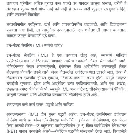
उत्पादन श्रेणीला अधिक प्रगत करू शकते का याबद्दल उत्सुक असाल, तरीही हे
तंत्रज्ञान तुमच्यासाठी योग्य आहे की नाही हे ठरवण्यासाठी तुम्हाला उपयुक्त माहिती
आणि उदाहरणे मिळतील.
चकाकीमागील प्रक्रिया, खर्च आणि शाश्वततेमधील तडजोडी, आणि डिझाइनच्या
शक्यता ज्या IML ला आधुनिक उत्पादनासाठी एक शक्तिशाली साधन बनवतात,
याबद्दल जाणून घेण्यासाठी पुढे वाचा.
इन-मोल्ड लेबलिंग (IML) म्हणजे काय?
इन-मोल्ड लेबलिंग (IML) हे एक उत्पादन तंत्र आहे, ज्यामध्ये मोल्डिंग
प्रक्रियेदरम्यान प्लास्टिकच्या भागावर आधीच छापलेले लेबल थेट जोडले जाते.
मोल्डिंगनंतर लेबल लावण्याऐवजी, इंजेक्शन किंवा थर्मोफॉर्मिंग करण्यापूर्वी लेबल
मोल्डच्या पोकळीत ठेवले जाते. जेव्हा वितळलेले प्लास्टिक आत टाकले जाते, तेव्हा ते
लेबलसोबत एकजीव होऊन एकसंध, टिकाऊ पृष्ठभाग तयार होतो. यामुळे उत्कृष्ट
छपाईची गुणवत्ता, झीज आणि आर्द्रतेला उच्च प्रतिकारशक्ती, आणि एक अखंड,
छेडछाड-स्पष्ट फिनिश मिळते, ज्यामुळे IML अन्न कंटेनर, सौंदर्यप्रसाधनांचे पॅकेजिंग,
घरगुती उत्पादने आणि औद्योगिक घटकांसाठी लोकप्रिय झाले आहे.
आयएमएल कसे कार्य करते: पद्धती आणि साहित्य
आयएमएलच्या (IML) दोन मुख्य पद्धती आहेत: इन-मोल्ड लेबलिंगसह इंजेक्शन
मोल्डिंग आणि इन-मोल्ड लेबलिंगसह थर्मोफॉर्मिंग. इंजेक्शन मोल्डिंगमध्ये, एक फिल्म
किंवा कागदी लेबल—जे बहुतेकदा पॉलीप्रोपिलीन (PP) किंवा पॉलीथिलीन टेरेफ्थालेट
(PET) पासून बनवलेले असते—रोबोटिक पद्धतीने मोल्डमध्ये ठेवले जाते. वितळलेले