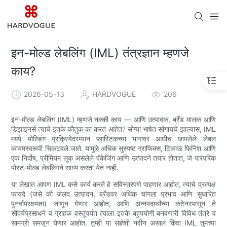
इन-मोल्ड लेबलिंग (IML) तंत्रज्ञान म्हणजे
काय?
2026-05-13
HARDVOGUE
206
इन-मोल्ड लेबलिंग (IML) म्हणजे नक्की काय — आणि उत्पादक, ब्रँड मालक आणि
डिझाइनर्स त्याचे इतके कौतुक का करत आहेत? सोप्या भाषेत सांगायचे झाल्यास, IML
मध्ये मोल्डिंग प्रक्रियेदरम्यान प्लास्टिकच्या भागावर आधीच छापलेले लेबल
कायमस्वरूपी चिकटवले जाते. यामुळे अधिक सुस्पष्ट ग्राफिक्स, टिकाऊ फिनिश आणि
एक निर्दोष, प्रीमियम लूक असलेले पॅकेजिंग आणि उत्पादने तयार होतात, जे पारंपरिक
पोस्ट-मोल्ड लेबलिंगने साध्य करता येत नाही.
या लेखात आपण IML कसे कार्य करते हे सविस्तरपणे पाहणार आहोत, त्याचे प्रत्यक्ष
फायदे (जसे की जलद उत्पादन, ब्रँडवर अधिक चांगला प्रभाव आणि सुधारित
पुनर्वापरक्षमता) जाणून घेणार आहोत, आणि अन्नपदार्थांच्या कंटेनरपासून ते
सौंदर्यप्रसाधने व ग्राहक वस्तूंपर्यंत त्याला इतके बहुपयोगी बनवणारी विविध तंत्रे व
सामग्री समजून घेणार आहोत. तुम्ही या संज्ञेशी नवीन असाल किंवा IML तुमच्या