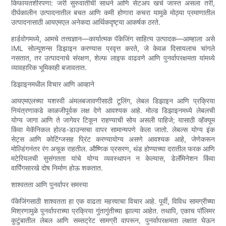
किफायतशीरपणा: जरी सुरुवातीची साधने आणि सेटअप खर्च जास्त असला तरी,
दीर्घकालीन उत्पादनातील बचत आणि कमी होणारा कचरा यामुळे मोठ्या प्रमाणातील
उत्पादनासाठी आयएमएल अनेकदा आर्थिकदृष्ट्या आकर्षक ठरते.
हार्डवोगमध्ये, आमचे तत्त्वज्ञान—कार्यात्मक पॅकेजिंग साहित्य उत्पादक—आम्हाला असे
IML सोल्यूशन्स डिझाइन करण्यास प्रवृत्त करते, जे केवळ दिसायलाच चांगले
नसतात, तर उत्पादनाचे संरक्षण, शेल्फ लाइफ वाढवणे आणि पुनर्वापरक्षमता यांमध्ये
व्यावहारिक भूमिकाही बजावतात.
डिझाइनमधील विचार आणि आव्हाने
आयएमएलच्या यशस्वी अंमलबजावणीसाठी टूलिंग, लेबल डिझाइन आणि प्रक्रिया
नियंत्रणाकडे काळजीपूर्वक लक्ष देणे आवश्यक आहे. मोल्ड डिझाइनमध्ये लेबलची
योग्य जागा आणि ते जागेवर टिकून राहण्याची सोय असली पाहिजे; यासाठी व्हॅक्यूम
किंवा मेकॅनिकल होल्ड-डाउन्सचा वापर सामान्यपणे केला जातो. लेबल्स योग्य इंक
सेट्स आणि कोटिंग्जसह प्रिंट करण्यायोग्य असणे आवश्यक आहे, जेणेकरून
मोल्डिंगनंतर रंग अचूक राहतील. औष्णिक प्रसरण, थंड होण्याच्या दरातील फरक आणि
मटेरियलची सुसंगतता यांचे योग्य व्यवस्थापन न केल्यास, डेलॅमिनेशन किंवा
वार्पिंगसारखे दोष निर्माण होऊ शकतात.
शाश्वतता आणि पुनर्वापर समस्या
पॅकेजिंगसाठी शाश्वतता हा एक वाढता महत्त्वाचा विचार आहे. पूर्वी, विविध सामग्रीच्या
मिश्रणामुळे पुनर्वापराच्या प्रक्रिया गुंतागुंतीच्या झाल्या आहेत. तथापि, एकाच पॉलिमर
कुटुंबातील लेबल आणि सब्सट्रेट सामग्री वापरून, पुनर्वापरक्षमता लक्षात घेऊन