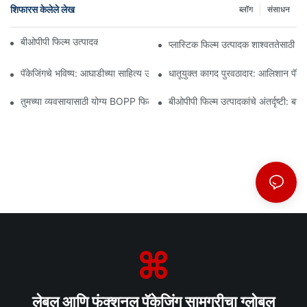
शिफारस केलेले लेख
ब्लॉग
संसाधन
बीओपीपी फिल्म उत्पादक: लवचिक पॅकेजिंगचा कणा
प्लास्टिक फिल्म उत्पादक शाश्वततेसाठी 
पॅकेजिंगचे भविष्य: आघाडीच्या साहित्य उत्पादकांकडून अंतर्दृष्टी
धातूयुक्त कागद पुरवठादार: आलिशान पॅकेजि
तुमच्या व्यवसायासाठी योग्य BOPP फिल्म पुरवठादार निवडणे का महत्त्वाचे आहे
बीओपीपी फिल्म उत्पादकांचे अंतर्दृष्टी: बाज
लेबल आणि फंक्शनल पॅकेजिंग सामग्रीचा ग्लोबल