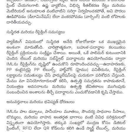
ప్రింట్ చేయగలగాలి. ఉష్ణ వ్యాకోచం, విభిన్న శీతలీకరణ రేట్లు మరియు
మెటీరియల్ అనుకూలత వంటివాటిని సరిగ్గా నిర్వహించకపోతే, అవి పొరలు
ఊడిపోవడం (డీలామినేషన్) లేదా వంకరపోవడం (వార్పింగ్) వంటి లోపాలకు
దారితీయవచ్చు.
సుస్థిరత మరియు రీసైక్లింగ్ సమస్యలు
ప్యాకేజింగ్ విషయంలో సుస్థిరత అనేది రోజురోజుకూ ఒక ముఖ్యమైన
అంశంగా మారుతోంది. చారిత్రాత్మకంగా, బహుళ-పదార్థాల కలయికలు
రీసైక్లింగ్ ప్రక్రియలను సంక్లిష్టం చేశాయి. అయితే, ఒకే పాలిమర్ కుటుంబానికి
చెందిన లేబుల్ మరియు సబ్‌స్ట్రేట్ పదార్థాలను ఉపయోగించడం ద్వారా
IMLను రీసైక్లింగ్‌ను దృష్టిలో ఉంచుకొని రూపొందించవచ్చు—ఉదాహరణకు,
PP కంటైనర్లపై PP లేబుల్స్. హార్డ్‌వోగ్ (హైము) పనితీరును, రీసైక్లింగ్
లక్ష్యాలను సమతుల్యం చేసే ఫార్ములేషన్‌లపై చురుకుగా పరిశోధన చేస్తుంది.
మేము మా వినియోగదారులతో కలిసి, ఉత్పత్తి సమగ్రతను కాపాడుతూనే,
నియంత్రణ అవసరాలను మరియు ఉత్పత్తి జీవితకాలం ముగింపుకు
సంబంధించిన అంశాలను తీర్చే పదార్థాలను ఎంచుకోవడానికి కృషి చేస్తాము.
అనువర్తనాలు మరియు భవిష్యత్ ధోరణులు
IMLను పాల డబ్బాలు, పానీయాల మూతలు, సౌందర్య సాధనాల సీసాలు,
బొమ్మలు, మరియు వాహన అంతర్గత భాగాలు వంటి వివిధ పరిశ్రమలలో
విస్తృతంగా ఉపయోగిస్తారు. తక్కువ సంఖ్యలో ముద్రణ కోసం డిజిటల్
ప్రింటింగ్, RFID లేదా QR కోడ్‌లను కలిగి ఉండే స్మార్ట్ లేబుల్స్, మరియు