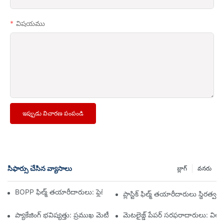
విషయము
ఇప్పుడు విచారణ పంపండి
సిఫార్సు చేసిన వ్యాసాలు
బ్లాగ్
వనరు
BOPP ఫిల్మ్ తయారీదారులు: ఫ్లెక్సిబుల్ ప్యాకేజింగ్ యొక్క వెన్నెముక
ప్లాస్టిక్ ఫిల్మ్ తయారీదారులు స్థిర
ప్యాకేజింగ్ భవిష్యత్తు: ప్రముఖ మెటీరియల్ తయారీదారుల నుండి అంతర్దృష్టుల
మెటలైజ్డ్ పేపర్ సరఫరాదారులు: వి