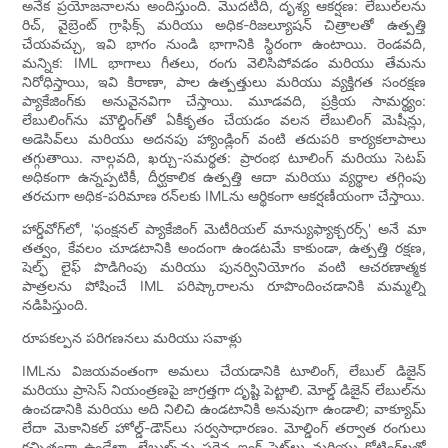
అనేక ప్రయోజనాలను అందిస్తుంది. మొదటిది, దృశ్య ఆకర్షణ: లేబుల్‌లను
రిచ్, వైబ్రెంట్ గ్రాఫిక్స్ మరియు అధిక-రిజల్యూషన్ చిత్రాలతో ఉత్పత్తి
చేయవచ్చు, ఇవి భాగం నుండి భాగానికి స్థిరంగా ఉంటాయి. రెండవది,
మన్నిక: IML భాగాలు గీతలు, రంగు వెలిసిపోవడం మరియు తేమను
నిరోధిస్తాయి, ఇవి కిరాణా, పాల ఉత్పత్తులు మరియు వ్యక్తిగత సంరక్షణ
ప్యాకేజింగ్‌కు అనువైనవిగా చేస్తాయి. మూడవది, ప్రక్రియ సామర్థ్యం:
లేబులింగ్‌ను మౌల్డింగ్‌తో ఏకీకృతం చేయడం వలన లేబులింగ్ మెషీన్లు,
అడెసివ్‌లు మరియు అదనపు హ్యాండ్లింగ్ వంటి తదుపరి కార్యకలాపాలు
తగ్గుతాయి. నాల్గవది, ఖర్చు-సమర్థత: ప్రారంభ టూలింగ్ మరియు సెటప్
అధికంగా ఉన్నప్పటికీ, దీర్ఘకాలిక ఉత్పత్తి ఆదా మరియు వ్యర్థాల తగ్గింపు
తరచుగా అధిక-పరిమాణ రన్‌లకు IMLను ఆర్థికంగా ఆకర్షణీయంగా చేస్తాయి.
హార్డ్‌వోగ్‌లో, 'ఫంక్షనల్ ప్యాకేజింగ్ మెటీరియల్ మాన్యుఫ్యాక్చరర్స్' అనే మా
తత్వం, కేవలం చూడటానికి అందంగా ఉండటమే కాకుండా, ఉత్పత్తి రక్షణ,
షెల్ఫ్ లైఫ్ పొడిగింపు మరియు పునర్వినియోగం వంటి ఆచరణాత్మక
పాత్రలను పోషించే IML పరిష్కారాలను రూపొందించడానికి మమ్మల్ని
నడిపిస్తుంది.
రూపకల్పన పరిగణనలు మరియు సవాళ్లు
IMLను విజయవంతంగా అమలు చేయడానికి టూలింగ్, లేబుల్ డిజైన్
మరియు ప్రాసెస్ నియంత్రణపై జాగ్రత్తగా దృష్టి పెట్టాలి. మోల్డ్ డిజైన్ లేబుల్‌ను
ఉంచడానికి మరియు అది నిలిచి ఉండటానికి అనువుగా ఉండాలి; వాక్యూమ్
లేదా మెకానికల్ హోల్డ్-డౌన్‌లు సర్వసాధారణం. మోల్డింగ్ తర్వాత రంగులు
కచ్చితంగా ఉండేలా, లేబుల్స్‌ను సరైన ఇంక్ సెట్‌లు మరియు కోటింగ్‌లతో