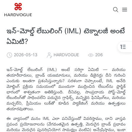
ఇన్-మోల్డ్ లేబులింగ్ (IML) టెక్నాలజీ అంటే
ఏమిటి?
2026-05-13
HARDVOGUE
206
ఇన్-మోల్డ్ లేబులింగ్ (IML) అంటే సరిగ్గా ఏమిటి — మరియు
తయారీదారులు, బ్రాండ్ యజమానులు, మరియు డిజైనర్లు దీని గురించి
ఎందుకు అంతగా ప్రశంసిస్తున్నారు? సరళంగా చెప్పాలంటే, IML అనేది
మోల్డింగ్ ప్రక్రియ సమయంలో ముందుగా ముద్రించిన లేబుల్‌ను ప్లాస్టిక్
భాగంలో శాశ్వతంగా అతికిస్తుంది. దీనివల్ల, సాంప్రదాయ పోస్ట్-మోల్డ్
లేబులింగ్‌తో సాధించలేని పదునైన గ్రాఫిక్స్, మన్నికైన ఫినిషింగ్‌లు, మరియు
మచ్చలేని, ప్రీమియం లుక్‌తో కూడిన ప్యాకేజింగ్ మరియు ఉత్పత్తులు
తయారవుతాయి.
ఈ వ్యాసంలో మనం IML ఎలా పనిచేస్తుందో వివరిస్తాము, దాని వాస్తవ
ప్రపంచ ప్రయోజనాలను (వేగవంతమైన ఉత్పత్తి, మెరుగైన బ్రాండ్ ప్రభావం
మరియు మెరుగైన పునర్వినియోగ సామర్థ్యం వంటివి) అన్వేషిస్తాము, ఇంకా