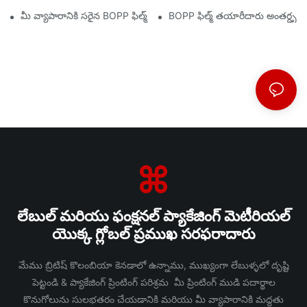
మీ వ్యాపారానికి సరైన BOPP ఫిల్మ్ సరఫరాదారుని ఎంచుకోవడం ఎందుకు ము
BOPP ఫిల్మ్ తయారీదారు అంతర్దృష్టుల
లేబుల్ మరియు ఫంక్షనల్ ప్యాకేజింగ్ మెటీరియల్
యొక్క గ్లోబల్ ప్రముఖ సరఫరాదారు
మేము బ్రిటిష్ కొలంబియా కెనడాలో ఉన్నాము, ముఖ్యంగా లేబుళ్ళలో దృష్టి
పెట్టండి & ప్యాకేజింగ్ ప్రింటింగ్ పరిశ్రమ మీ ప్రింటింగ్ ముడి పదార్థాల
కొనుగోలును సులభతరం చేయడానికి మరియు మీ వ్యాపారానికి మద్దతు