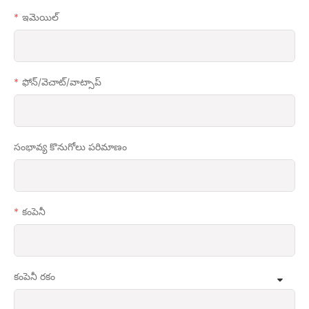
ఇమెయిల్
ఫోన్/వెచాట్/వాట్సాప్
సంభావ్య కొనుగోలు పరిమాణం
కంపెనీ
కంపెనీ రకం