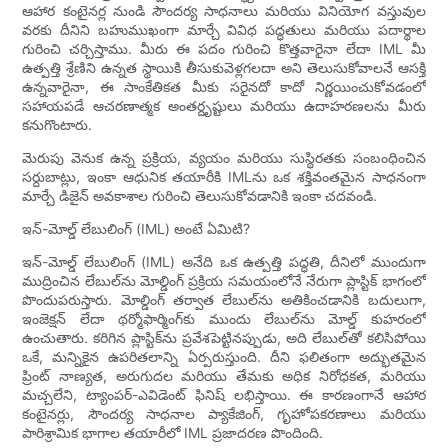
ఆహార కంటైనర్ల నుండి సౌందర్య సాధనాలు మరియు వినియోగ వస్తువుల
వరకు దీనిని బహుముఖంగా మార్చే వివిధ పద్ధతులు మరియు పదార్థాల
గురించి చర్చిస్తాము. మీరు ఈ పదం గురించి కొత్తవారైనా లేదా IML మీ
ఉత్పత్తి శ్రేణిని ఉన్నత స్థాయికి తీసుకువెళ్లగలదా అని తెలుసుకోవాలనే ఆసక్తి
ఉన్నవారైనా, ఈ సాంకేతికత మీకు సరైనదో కాదో నిర్ణయించుకోవడంలో
సహాయపడే ఆచరణాత్మక అంతర్దృష్టులు మరియు ఉదాహరణలను మీరు
కనుగొంటారు.
మెరుపు వెనుక ఉన్న ప్రక్రియ, వ్యయం మరియు సుస్థిరతకు సంబంధించిన
సర్దుబాట్లు, ఇంకా ఆధునిక తయారీకి IMLను ఒక శక్తివంతమైన సాధనంగా
మార్చే డిజైన్ అవకాశాల గురించి తెలుసుకోవడానికి ఇంకా చదవండి.
ఇన్-మోల్డ్ లేబులింగ్ (IML) అంటే ఏమిటి?
ఇన్-మోల్డ్ లేబులింగ్ (IML) అనేది ఒక ఉత్పత్తి పద్ధతి, దీనిలో ముందుగా
ముద్రించిన లేబుల్‌ను మోల్డింగ్ ప్రక్రియ సమయంలోనే నేరుగా ప్లాస్టిక్ భాగంలో
పొందుపరుస్తారు. మోల్డింగ్ తర్వాత లేబుల్‌ను అతికించడానికి బదులుగా,
ఇంజెక్షన్ లేదా థర్మోఫార్మింగ్‌కు ముందు లేబుల్‌ను మోల్డ్ కుహరంలో
ఉంచుతారు. కరిగిన ప్లాస్టిక్‌ను ప్రవేశపెట్టినప్పుడు, అది లేబుల్‌తో కలిసిపోయి
ఒకే, మన్నికైన ఉపరితలాన్ని ఏర్పరుస్తుంది. దీని ఫలితంగా అద్భుతమైన
ప్రింట్ నాణ్యత, అరుగుదల మరియు తేమకు అధిక నిరోధకత, మరియు
మచ్చలేని, ట్యాంపర్-ఎవిడెంట్ ఫినిష్ లభిస్తాయి. ఈ కారణంగానే ఆహార
కంటైనర్లు, సౌందర్య సాధనాల ప్యాకేజింగ్, గృహోపకరణాలు మరియు
పారిశ్రామిక భాగాల తయారీలో IML ప్రజాదరణ పొందింది.