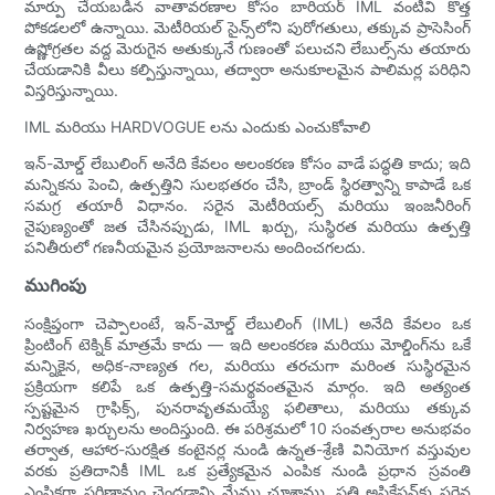
మార్పు చేయబడిన వాతావరణాల కోసం బారియర్ IML వంటివి కొత్త
పోకడలలో ఉన్నాయి. మెటీరియల్ సైన్స్‌లోని పురోగతులు, తక్కువ ప్రాసెసింగ్
ఉష్ణోగ్రతల వద్ద మెరుగైన అతుక్కునే గుణంతో పలుచని లేబుల్స్‌ను తయారు
చేయడానికి వీలు కల్పిస్తున్నాయి, తద్వారా అనుకూలమైన పాలిమర్ల పరిధిని
విస్తరిస్తున్నాయి.
IML మరియు HARDVOGUE లను ఎందుకు ఎంచుకోవాలి
ఇన్-మోల్డ్ లేబులింగ్ అనేది కేవలం అలంకరణ కోసం వాడే పద్ధతి కాదు; ఇది
మన్నికను పెంచి, ఉత్పత్తిని సులభతరం చేసి, బ్రాండ్ స్థిరత్వాన్ని కాపాడే ఒక
సమగ్ర తయారీ విధానం. సరైన మెటీరియల్స్ మరియు ఇంజనీరింగ్
నైపుణ్యంతో జత చేసినప్పుడు, IML ఖర్చు, సుస్థిరత మరియు ఉత్పత్తి
పనితీరులో గణనీయమైన ప్రయోజనాలను అందించగలదు.
ముగింపు
సంక్షిప్తంగా చెప్పాలంటే, ఇన్-మోల్డ్ లేబులింగ్ (IML) అనేది కేవలం ఒక
ప్రింటింగ్ టెక్నిక్ మాత్రమే కాదు — ఇది అలంకరణ మరియు మోల్డింగ్‌ను ఒకే
మన్నికైన, అధిక-నాణ్యత గల, మరియు తరచుగా మరింత సుస్థిరమైన
ప్రక్రియగా కలిపే ఒక ఉత్పత్తి-సమర్థవంతమైన మార్గం. ఇది అత్యంత
స్పష్టమైన గ్రాఫిక్స్, పునరావృతమయ్యే ఫలితాలు, మరియు తక్కువ
నిర్వహణ ఖర్చులను అందిస్తుంది. ఈ పరిశ్రమలో 10 సంవత్సరాల అనుభవం
తర్వాత, ఆహార-సురక్షిత కంటైనర్ల నుండి ఉన్నత-శ్రేణి వినియోగ వస్తువుల
వరకు ప్రతిదానికీ IML ఒక ప్రత్యేకమైన ఎంపిక నుండి ప్రధాన స్రవంతి
ఎంపికగా పరిణామం చెందడాన్ని మేము చూశాము. ప్రతి అప్లికేషన్‌కు సరైన