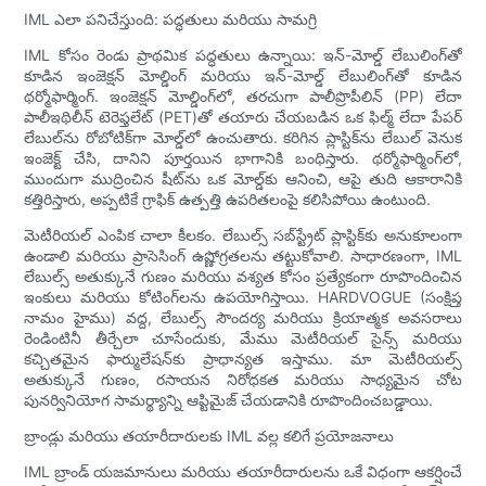
IML ఎలా పనిచేస్తుంది: పద్ధతులు మరియు సామగ్రి
IML కోసం రెండు ప్రాథమిక పద్ధతులు ఉన్నాయి: ఇన్-మోల్డ్ లేబులింగ్‌తో
కూడిన ఇంజెక్షన్ మోల్డింగ్ మరియు ఇన్-మోల్డ్ లేబులింగ్‌తో కూడిన
థర్మోఫార్మింగ్. ఇంజెక్షన్ మోల్డింగ్‌లో, తరచుగా పాలీప్రొపీలిన్ (PP) లేదా
పాలీఇథిలీన్ టెరెఫ్తలేట్ (PET)తో తయారు చేయబడిన ఒక ఫిల్మ్ లేదా పేపర్
లేబుల్‌ను రోబోటిక్‌గా మోల్డ్‌లో ఉంచుతారు. కరిగిన ప్లాస్టిక్‌ను లేబుల్ వెనుక
ఇంజెక్ట్ చేసి, దానిని పూర్తయిన భాగానికి బంధిస్తారు. థర్మోఫార్మింగ్‌లో,
ముందుగా ముద్రించిన షీట్‌ను ఒక మోల్డ్‌కు ఆనించి, ఆపై తుది ఆకారానికి
కత్తిరిస్తారు, అప్పటికే గ్రాఫిక్ ఉత్పత్తి ఉపరితలంపై కలిసిపోయి ఉంటుంది.
మెటీరియల్ ఎంపిక చాలా కీలకం. లేబుల్స్ సబ్‌స్ట్రేట్ ప్లాస్టిక్‌కు అనుకూలంగా
ఉండాలి మరియు ప్రాసెసింగ్ ఉష్ణోగ్రతలను తట్టుకోవాలి. సాధారణంగా, IML
లేబుల్స్ అతుక్కునే గుణం మరియు వశ్యత కోసం ప్రత్యేకంగా రూపొందించిన
ఇంకులు మరియు కోటింగ్‌లను ఉపయోగిస్తాయి. HARDVOGUE (సంక్షిప్త
నామం హైము) వద్ద, లేబుల్స్ సౌందర్య మరియు క్రియాత్మక అవసరాలు
రెండింటినీ తీర్చేలా చూసేందుకు, మేము మెటీరియల్ సైన్స్ మరియు
కచ్చితమైన ఫార్ములేషన్‌కు ప్రాధాన్యత ఇస్తాము. మా మెటీరియల్స్
అతుక్కునే గుణం, రసాయన నిరోధకత మరియు సాధ్యమైన చోట
పునర్వినియోగ సామర్థ్యాన్ని ఆప్టిమైజ్ చేయడానికి రూపొందించబడ్డాయి.
బ్రాండ్లు మరియు తయారీదారులకు IML వల్ల కలిగే ప్రయోజనాలు
IML బ్రాండ్ యజమానులు మరియు తయారీదారులను ఒకే విధంగా ఆకర్షించే