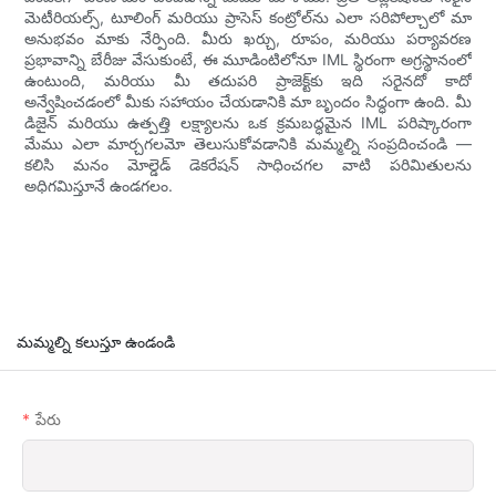
మెటీరియల్స్, టూలింగ్ మరియు ప్రాసెస్ కంట్రోల్‌ను ఎలా సరిపోల్చాలో మా
అనుభవం మాకు నేర్పింది. మీరు ఖర్చు, రూపం, మరియు పర్యావరణ
ప్రభావాన్ని బేరీజు వేసుకుంటే, ఈ మూడింటిలోనూ IML స్థిరంగా అగ్రస్థానంలో
ఉంటుంది, మరియు మీ తదుపరి ప్రాజెక్ట్‌కు ఇది సరైనదో కాదో
అన్వేషించడంలో మీకు సహాయం చేయడానికి మా బృందం సిద్ధంగా ఉంది. మీ
డిజైన్ మరియు ఉత్పత్తి లక్ష్యాలను ఒక క్రమబద్ధమైన IML పరిష్కారంగా
మేము ఎలా మార్చగలమో తెలుసుకోవడానికి మమ్మల్ని సంప్రదించండి —
కలిసి మనం మోల్డెడ్ డెకరేషన్ సాధించగల వాటి పరిమితులను
అధిగమిస్తూనే ఉండగలం.
మమ్మల్ని కలుస్తూ ఉండండి
పేరు