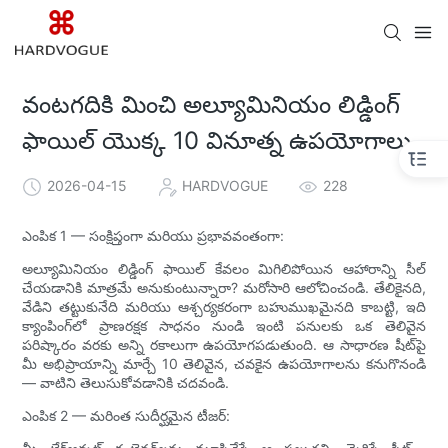
వంటగదికి మించి అల్యూమినియం లిడ్డింగ్
ఫాయిల్ యొక్క 10 వినూత్న ఉపయోగాలు
2026-04-15
HARDVOGUE
228
ఎంపిక 1 — సంక్షిప్తంగా మరియు ప్రభావవంతంగా:
అల్యూమినియం లిడ్డింగ్ ఫాయిల్ కేవలం మిగిలిపోయిన ఆహారాన్ని సీల్
చేయడానికి మాత్రమే అనుకుంటున్నారా? మరోసారి ఆలోచించండి. తేలికైనది,
వేడిని తట్టుకునేది మరియు ఆశ్చర్యకరంగా బహుముఖమైనది కాబట్టి, ఇది
క్యాంపింగ్‌లో ప్రాణరక్షక సాధనం నుండి ఇంటి పనులకు ఒక తెలివైన
పరిష్కారం వరకు అన్ని రకాలుగా ఉపయోగపడుతుంది. ఆ సాధారణ షీట్‌పై
మీ అభిప్రాయాన్ని మార్చే 10 తెలివైన, చవకైన ఉపయోగాలను కనుగొనండి
— వాటిని తెలుసుకోవడానికి చదవండి.
ఎంపిక 2 — మరింత సుదీర్ఘమైన టీజర్: