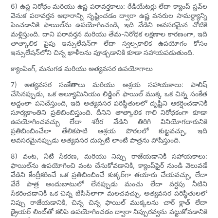
6) ఉష్ణ నిరోధం మరియు ఉష్ణ పరావర్తకాలు: రేడియేటర్లు లేదా క్యాంప్ స్టవ్‌ల
వెనుక పరావర్తన ఆధారాన్ని సృష్టించడం ద్వారా ఉష్ణ వనరుల సామర్థ్యాన్ని
పెంచడానికి ఫాయిల్‌ను ఉపయోగించండి, ఇది వేడిని అవసరమైన చోటికి
మళ్లిస్తుంది. దాని పరావర్తన మరియు తేమ-నిరోధక లక్షణాల కారణంగా, ఇది
తాత్కాలిక పైపు ఇన్సులేషన్‌గా లేదా స్వల్పకాలిక ఉపయోగం కోసం
ఇన్సులేషన్‌లోని చిన్న ఖాళీలను పూడ్చడానికి కూడా సహాయపడుతుంది.
క్యాంపింగ్, మనుగడ మరియు అత్యవసర ఉపయోగాలు
7) అత్యవసర సంకేతాలు మరియు ఆశ్రయ సహాయకాలు: పాలిష్
చేసినప్పుడు, ఒక అల్యూమినియం లిడ్డింగ్ ఫాయిల్ ముక్క ఒక చిన్న సంకేత
అద్దంలా పనిచేస్తుంది, ఇది అత్యవసర పరిస్థితులలో దృష్టిని ఆకర్షించడానికి
సూర్యకాంతిని ప్రతిబింబిస్తుంది. దీనిని తాత్కాలిక గాలి నిరోధకంగా కూడా
ఉపయోగించవచ్చు లేదా శరీర వేడిని తిరిగి వినియోగదారునికి
ప్రతిబింబించేలా తేలికపాటి ఆశ్రయ పొరలలో కుట్టవచ్చు, ఇది
అవసరమైనప్పుడు అత్యవసర దుప్పటి లాంటి పాత్రను పోషిస్తుంది.
8) వంట, నీటి సేకరణ, మరియు నిప్పు రాజేయడానికి సహాయకాలు:
ఫాయిల్‌ను ఉపయోగించి వంట చేసుకోవడానికి, క్యాంప్‌ఫైర్ నుండి వెలువడే
వేడిని కేంద్రీకరించే ఒక ప్రతిబింబించే కుక్కర్‌గా తయారు చేయవచ్చు, లేదా
వేరే పాత్ర అందుబాటులో లేనప్పుడు మంచు లేదా వర్షపు నీటిని
సేకరించడానికి ఒక చిన్న బేసిన్‌లాగా మలచవచ్చు. అత్యవసర పరిస్థితులలో
నిప్పు రాజేయడానికి, చిన్న చిన్న ఫాయిల్ ముక్కలను చార్ క్లాత్ లేదా
డ్రైయర్ లింట్‌తో కలిపి ఉపయోగించడం ద్వారా నిప్పురవ్వను పట్టుకోవడానికి