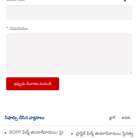
విషయము
ఇప్పుడు విచారణ పంపండి
సిఫార్సు చేసిన వ్యాసాలు
బ్లాగ్
వనరు
BOPP ఫిల్మ్ తయారీదారులు: ఫ్లెక్సిబుల్ ప్యాకేజింగ్ యొక్క వెన్నెముక
ప్లాస్టిక్ ఫిల్మ్ తయారీదారులు స్థిర