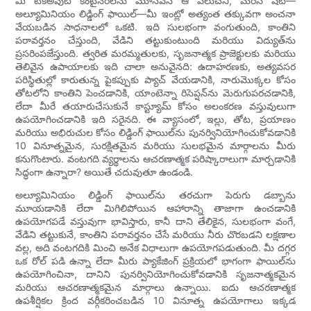
మీ టేక్‌అవుట్ కంటైనర్‌లను మూసివేసే ఆ పలుచని, మెరిసే షీట్—
అల్యూమినియం లిడ్డింగ్ ఫాయిల్—మీ ఇంట్లో అత్యంత తక్కువగా అంచనా
వేయబడిన సాధనాలలో ఒకటి. ఇది సులభంగా వంగుతుంది, కాంతిని
పరావర్తనం చేస్తుంది, వేడిని తట్టుకుంటుంది మరియు విద్యుత్‌ను
ప్రసరింపజేస్తుంది. త్వరిత మరమ్మతులకు, సృజనాత్మక ప్రాజెక్టులకు మరియు
తెలివైన ఉపాయాలకు ఇది చాలా అనువైనది: ఉదాహరణకు, అత్యవసర
పరిస్థితుల్లో కారుతున్న పైకప్పుకు ప్యాచ్ వేయడానికి, నారుమొక్కల కోసం
తోటలోని కాంతిని పెంచడానికి, యాంటెన్నా రిసెప్షన్‌ను మెరుగుపరచడానికి,
లేదా మీరే తయారుచేసుకునే కాస్ట్యూమ్ కోసం అలంకరణ వస్తువులుగా
ఉపయోగించడానికి ఇది సరైనది. ఈ వ్యాసంలో, ఇల్లు, తోట, ప్రయాణం
మరియు అభిరుచుల కోసం లిడ్డింగ్ ఫాయిల్‌ను పునర్వినియోగించుకోవడానికి
10 వినూత్నమైన, సురక్షితమైన మరియు సులభమైన మార్గాలను మీరు
కనుగొంటారు. వంటగది వ్యర్థాలను ఆచరణాత్మక పరిష్కారాలుగా మార్చడానికి
సిద్ధంగా ఉన్నారా? అయితే చదువుతూ ఉండండి.
అల్యూమినియం లిడ్డింగ్ ఫాయిల్‌ను తరచుగా పెరుగు డబ్బాను
మూయడానికి లేదా మిగిలిపోయిన ఆహారాన్ని తాజాగా ఉంచడానికి
ఉపయోగపడే వస్తువుగా భావిస్తారు, కానీ దాని తేలికైన, సులభంగా వంగే,
వేడిని తట్టుకునే, కాంతిని పరావర్తనం చేసే మరియు నీరు చొరబడని లక్షణాల
వల్ల, అది వంటగదికి మించి అనేక విధాలుగా ఉపయోగపడుతుంది. మీ దగ్గర
ఒక రోల్ పడి ఉన్నా లేదా మీరు ప్యాకేజింగ్ ప్రక్రియలో భాగంగా ఫాయిల్‌ను
ఉపయోగించినా, దానిని పునర్వినియోగించుకోవడానికి సృజనాత్మకమైన
మరియు ఆచరణాత్మకమైన మార్గాలు ఉన్నాయి. ఐదు ఆచరణాత్మక
ఉపశీర్షికల క్రింద వర్గీకరించబడిన 10 వినూత్న ఉపయోగాలు ఇక్కడ