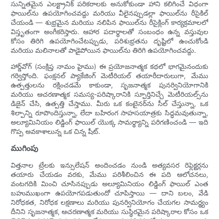
సున్నితమైన ఎలక్ట్రానిక్ పరికరాలకు అనుకోకుండా హాని కలిగించే విధంగా
ఫాయిల్‌ను ఉపయోగించవద్దు మరియు వీలైనప్పుడల్లా ఫాయిల్‌ను రీసైకిల్
చేయండి — శుభ్రమైన మరియు నలిపిన ఫాయిల్‌ను రీసైక్లింగ్ కార్యక్రమాలలో
విస్తృతంగా అంగీకరిస్తారు. ఆహార పదార్థాలతో సంబంధం ఉన్న వస్తువుల
కోసం తిరిగి ఉపయోగించేటప్పుడు, పరిశుభ్రతను దృష్టిలో ఉంచుకోండి
మరియు మలినాలతో పాడైపోయిన ఫాయిల్‌ను తిరిగి ఉపయోగించవద్దు.
హార్డ్‌వోగ్ (సంక్షిప్త నామం హైము) ఈ ప్రయోజనాత్మక కథలో భాగమైనందుకు
గర్విస్తోంది. ఫంక్షనల్ ప్యాకేజింగ్ మెటీరియల్ తయారీదారులుగా, మేము
ఉత్పత్తులను రక్షించడమే కాకుండా, సృజనాత్మక పునర్వినియోగానికి
మరియు ఆచరణాత్మక సమస్య-పరిష్కారానికి స్ఫూర్తినిచ్చే మెటీరియల్స్‌ను
డిజైన్ చేసి, ఉత్పత్తి చేస్తాము. మీరు ఒక కంటైనర్‌ను సీల్ చేస్తున్నా, ఒక
శిల్పాన్ని రూపొందిస్తున్నా, లేదా బహిరంగ సాహసయాత్రకు సిద్ధమవుతున్నా,
అల్యూమినియం లిడ్డింగ్ ఫాయిల్ యొక్క సామర్థ్యాన్ని పరిగణించండి — ఇది
గొప్ప అవకాశాలున్న ఒక చిన్న షీట్.
ముగింపు
విత్తనాల ట్రేలకు ఇన్సులేషన్ అందించడం నుండి అత్యవసర రిఫ్లెక్టర్లను
తయారు చేయడం వరకు, మేము పరిశీలించిన ఈ పది ఆలోచనలు,
వంటగదికి మించి చూసినప్పుడు అల్యూమినియం లిడ్డింగ్ ఫాయిల్ ఎంత
బహుముఖంగా ఉపయోగపడుతుందో చూపిస్తాయి — దాని బలం, వేడి
నిరోధకత, నిరోధక లక్షణాలు మరియు పునర్వినియోగం చేయగల సామర్థ్యం
దీనిని సృజనాత్మక, ఆచరణాత్మక మరియు సుస్థిరమైన పరిష్కారాల కోసం ఒక