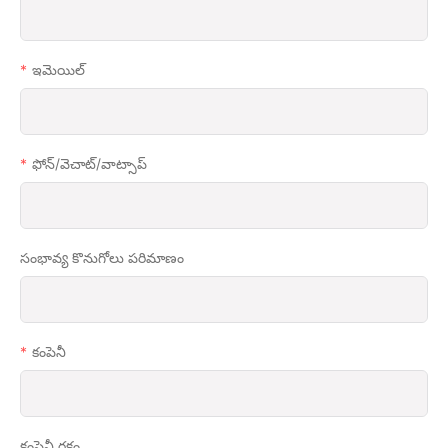
ఇమెయిల్
ఫోన్/వెచాట్/వాట్సాప్
సంభావ్య కొనుగోలు పరిమాణం
కంపెనీ
కంపెనీ రకం