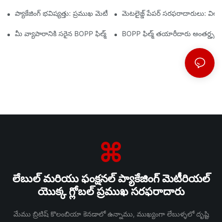
ప్యాకేజింగ్ భవిష్యత్తు: ప్రముఖ మెటీరియల్ తయారీదారుల నుండి అంతర్దృష్టుల
మెటలైజ్డ్ పేపర్ సరఫరాదారులు: వి
మీ వ్యాపారానికి సరైన BOPP ఫిల్మ్ సరఫరాదారుని ఎంచుకోవడం ఎందుకు ము
BOPP ఫిల్మ్ తయారీదారు అంతర్దృష్టుల
లేబుల్ మరియు ఫంక్షనల్ ప్యాకేజింగ్ మెటీరియల్
యొక్క గ్లోబల్ ప్రముఖ సరఫరాదారు
మేము బ్రిటిష్ కొలంబియా కెనడాలో ఉన్నాము, ముఖ్యంగా లేబుళ్ళలో దృష్టి