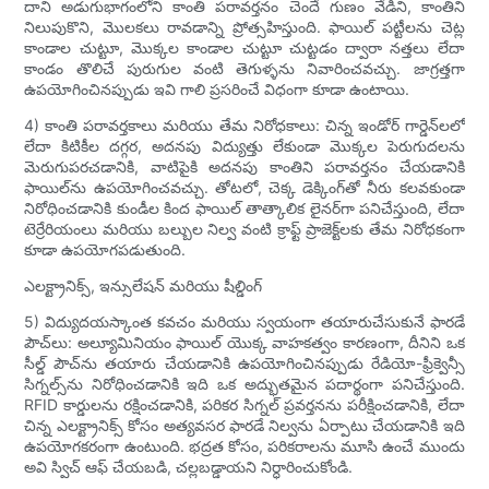
దాని అడుగుభాగంలోని కాంతి పరావర్తనం చెందే గుణం వేడిని, కాంతిని
నిలుపుకొని, మొలకలు రావడాన్ని ప్రోత్సహిస్తుంది. ఫాయిల్ పట్టీలను చెట్ల
కాండాల చుట్టూ, మొక్కల కాండాల చుట్టూ చుట్టడం ద్వారా నత్తలు లేదా
కాండం తొలిచే పురుగుల వంటి తెగుళ్ళను నివారించవచ్చు. జాగ్రత్తగా
ఉపయోగించినప్పుడు ఇవి గాలి ప్రసరించే విధంగా కూడా ఉంటాయి.
4) కాంతి పరావర్తకాలు మరియు తేమ నిరోధకాలు: చిన్న ఇండోర్ గార్డెన్‌లలో
లేదా కిటికీల దగ్గర, అదనపు విద్యుత్తు లేకుండా మొక్కల పెరుగుదలను
మెరుగుపరచడానికి, వాటిపైకి అదనపు కాంతిని పరావర్తనం చేయడానికి
ఫాయిల్‌ను ఉపయోగించవచ్చు. తోటలో, చెక్క డెక్కింగ్‌తో నీరు కలవకుండా
నిరోధించడానికి కుండీల కింద ఫాయిల్ తాత్కాలిక లైనర్‌గా పనిచేస్తుంది, లేదా
టెర్రేరియంలు మరియు బల్బుల నిల్వ వంటి క్రాఫ్ట్ ప్రాజెక్ట్‌లకు తేమ నిరోధకంగా
కూడా ఉపయోగపడుతుంది.
ఎలక్ట్రానిక్స్, ఇన్సులేషన్ మరియు షీల్డింగ్
5) విద్యుదయస్కాంత కవచం మరియు స్వయంగా తయారుచేసుకునే ఫారడే
పౌచ్‌లు: అల్యూమినియం ఫాయిల్ యొక్క వాహకత్వం కారణంగా, దీనిని ఒక
సీల్డ్ పౌచ్‌ను తయారు చేయడానికి ఉపయోగించినప్పుడు రేడియో-ఫ్రీక్వెన్సీ
సిగ్నల్స్‌ను నిరోధించడానికి ఇది ఒక అద్భుతమైన పదార్థంగా పనిచేస్తుంది.
RFID కార్డులను రక్షించడానికి, పరికర సిగ్నల్ ప్రవర్తనను పరీక్షించడానికి, లేదా
చిన్న ఎలక్ట్రానిక్స్ కోసం అత్యవసర ఫారడే నిల్వను ఏర్పాటు చేయడానికి ఇది
ఉపయోగకరంగా ఉంటుంది. భద్రత కోసం, పరికరాలను మూసి ఉంచే ముందు
అవి స్విచ్ ఆఫ్ చేయబడి, చల్లబడ్డాయని నిర్ధారించుకోండి.