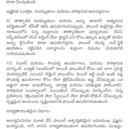
కూడా వీలవుతుంది.
వ్యక్తిగత సంరక్షణ, మరమ్మతులు మరియు పారిశ్రామిక అనువర్తనాలు
9) తాత్కాలిక మరమ్మతులు మరియు అచ్చు తయారీ: అత్యవసర
పరిస్థితులలో, టేప్‌తో కలిపి ఉపయోగించినప్పుడు, ఫాయిల్ కంటైనర్లు లేదా
గరాటులలోని చిన్న రంధ్రాలను తాత్కాలికంగా పూడ్చగలదు. దీనిని
వర్క్‌షాప్‌లలో రెసిన్ కాస్టింగ్ లేదా ప్లాస్టర్ పని కోసం తక్కువ ఖర్చుతో కూడిన
అచ్చు లైనింగ్‌గా కూడా ఉపయోగిస్తారు; ఫాయిల్ యొక్క నాన్-స్టిక్
ఉపరితలం గట్టిపడిన పదార్థాలను శుభ్రంగా విడుదల చేయడానికి
సహాయపడుతుంది.
10) సెలూన్ మరియు సౌందర్య ఉపయోగాలు, మరియు పారిశ్రామిక
మాస్కింగ్: బ్యూటీ సెలూన్‌లలో హెయిర్ ఫాయిలింగ్ కోసం ఇది బాగా ప్రసిద్ధి
చెందినప్పటికీ, పలుచని లిడ్డింగ్ ఫాయిల్‌ను నెయిల్ ఆర్ట్ వంటి ఇంటి వద్ద
సౌందర్య ఉపయోగాల కోసం లేదా ట్రీట్‌మెంట్‌లను అప్లై చేసేటప్పుడు ఒక
అడ్డుగా కూడా వాడుకోవచ్చు (జాగ్రత్త మరియు పరిశుభ్రత పాటించాలి).
పారిశ్రామిక సందర్భాలలో, పెయింటింగ్ చేసేటప్పుడు మాస్కింగ్‌గా, చిన్న
ప్రదేశాలను రక్షించడానికి లేదా స్ప్రేయింగ్ లేదా పౌడర్-కోటింగ్ చేసేటప్పుడు
స్పష్టమైన అంచులను సృష్టించడానికి ఫాయిల్ ఉపయోగపడుతుంది.
బాధ్యతాయుతమైన విధానం
అల్యూమినియం మూత వేసే ఫాయిల్ ఆశ్చర్యకరమైన బహుముఖ ప్రజ్ఞను
అందిస్తుంది, కానీ దానిని బాధ్యతాయుతంగా ఉపయోగించడం ముఖ్యం.