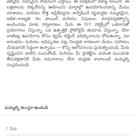
తెలివైన, సరసమైన సాధనంగా చేస్తాయి. ఈ పరిశ్రమలో దశాబ్ద కాలంగా, ఈ
లక్షణాలను లెక్కలేనన్ని ఊహించని మార్గాల్లో ఉపయోగించడాన్ని మేము
చూశాము, మరియు కొత్త అప్లికేషన్లను అన్వేషించే కస్టమర్లకు నమ్మకమైన,
అధిక-నాణ్యత గల ఫాయిల్ మరియు నిపుణుల మార్గదర్శకత్వాన్ని
అందించడం మాకు గర్వకారణం. మీరు ఈ DIY హ్యాక్స్‌లో ఒకదానితో
ప్రయోగాలు చేస్తున్నా, ఒక ఉత్పత్తికి ప్రోటోటైప్ తయారు చేస్తున్నా, లేదా
వాణిజ్య ఉపయోగం కోసం కస్టమ్ లిడ్డింగ్ పరిష్కారాలను కోరుతున్నా, మా
అనుభవం మరియు ఆవిష్కరణ పట్ల నిబద్ధత కారణంగా మేము సహాయం
చేయడానికి సిద్ధంగా ఉన్నాము — కొన్ని ఆలోచనలను ప్రయత్నించండి, మీరు
సృష్టించిన వాటిని పంచుకోండి, మరియు మీ ప్రాజెక్ట్‌ను మరింత ముందుకు
తీసుకెళ్లడానికి మీకు నమూనాలు లేదా మద్దతు కావాలంటే మమ్మల్ని
సంప్రదించండి.
మమ్మల్ని కలుస్తూ ఉండండి
పేరు