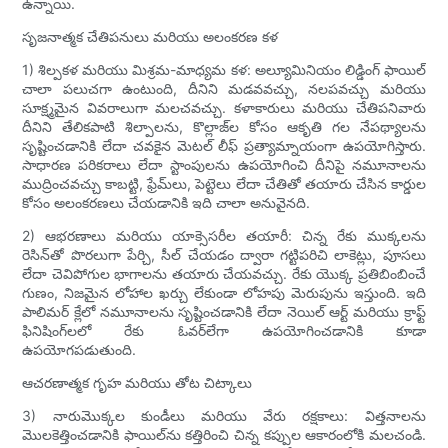
ఉన్నాయి.
సృజనాత్మక చేతిపనులు మరియు అలంకరణ కళ
1) శిల్పకళ మరియు మిశ్రమ-మాధ్యమ కళ: అల్యూమినియం లిడ్డింగ్ ఫాయిల్
చాలా పలుచగా ఉంటుంది, దీనిని మడవవచ్చు, నలపవచ్చు మరియు
సూక్ష్మమైన వివరాలుగా మలచవచ్చు. కళాకారులు మరియు చేతిపనివారు
దీనిని తేలికపాటి శిల్పాలను, కొల్లాజ్‌ల కోసం ఆకృతి గల నేపథ్యాలను
సృష్టించడానికి లేదా చవకైన మెటల్ లీఫ్ ప్రత్యామ్నాయంగా ఉపయోగిస్తారు.
సాధారణ పరికరాలు లేదా స్టాంపులను ఉపయోగించి దీనిపై నమూనాలను
ముద్రించవచ్చు కాబట్టి, ఫ్రేమ్‌లు, పెట్టెలు లేదా చేతితో తయారు చేసిన కార్డుల
కోసం అలంకరణలు చేయడానికి ఇది చాలా అనువైనది.
2) ఆభరణాలు మరియు యాక్సెసరీల తయారీ: చిన్న రేకు ముక్కలను
రెసిన్‌తో పొరలుగా పేర్చి, సీల్ చేయడం ద్వారా గట్టిపరిచి లాకెట్లు, పూసలు
లేదా చెవిపోగుల భాగాలను తయారు చేయవచ్చు. రేకు యొక్క ప్రతిబింబించే
గుణం, నిజమైన లోహాల ఖర్చు లేకుండా లోహపు మెరుపును ఇస్తుంది. ఇది
పాలిమర్ క్లేలో నమూనాలను సృష్టించడానికి లేదా నెయిల్ ఆర్ట్ మరియు క్రాఫ్ట్
ఫినిషింగ్‌లలో రేకు ఓవర్‌లేగా ఉపయోగించడానికి కూడా
ఉపయోగపడుతుంది.
ఆచరణాత్మక గృహ మరియు తోట చిట్కాలు
3) నారుమొక్కల కుండీలు మరియు వేరు రక్షకాలు: విత్తనాలను
మొలకెత్తించడానికి ఫాయిల్‌ను కత్తిరించి చిన్న కప్పుల ఆకారంలోకి మలచండి.