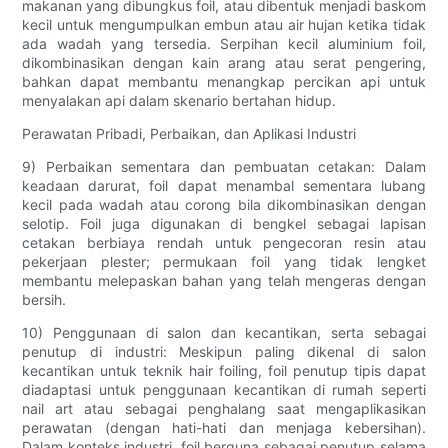
makanan yang dibungkus foil, atau dibentuk menjadi baskom
kecil untuk mengumpulkan embun atau air hujan ketika tidak
ada wadah yang tersedia. Serpihan kecil aluminium foil,
dikombinasikan dengan kain arang atau serat pengering,
bahkan dapat membantu menangkap percikan api untuk
menyalakan api dalam skenario bertahan hidup.
Perawatan Pribadi, Perbaikan, dan Aplikasi Industri
9) Perbaikan sementara dan pembuatan cetakan: Dalam
keadaan darurat, foil dapat menambal sementara lubang
kecil pada wadah atau corong bila dikombinasikan dengan
selotip. Foil juga digunakan di bengkel sebagai lapisan
cetakan berbiaya rendah untuk pengecoran resin atau
pekerjaan plester; permukaan foil yang tidak lengket
membantu melepaskan bahan yang telah mengeras dengan
bersih.
10) Penggunaan di salon dan kecantikan, serta sebagai
penutup di industri: Meskipun paling dikenal di salon
kecantikan untuk teknik hair foiling, foil penutup tipis dapat
diadaptasi untuk penggunaan kecantikan di rumah seperti
nail art atau sebagai penghalang saat mengaplikasikan
perawatan (dengan hati-hati dan menjaga kebersihan).
Dalam konteks industri, foil berguna sebagai penutup selama