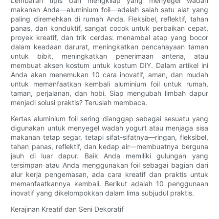
Lembaran tipis dan mengkilap yang menyegel wadah
makanan Anda—aluminium foil—adalah salah satu alat yang
paling diremehkan di rumah Anda. Fleksibel, reflektif, tahan
panas, dan konduktif, sangat cocok untuk perbaikan cepat,
proyek kreatif, dan trik cerdas: menambal atap yang bocor
dalam keadaan darurat, meningkatkan pencahayaan taman
untuk bibit, meningkatkan penerimaan antena, atau
membuat aksen kostum untuk kostum DIY. Dalam artikel ini
Anda akan menemukan 10 cara inovatif, aman, dan mudah
untuk memanfaatkan kembali aluminium foil untuk rumah,
taman, perjalanan, dan hobi. Siap mengubah limbah dapur
menjadi solusi praktis? Teruslah membaca.
Kertas aluminium foil sering dianggap sebagai sesuatu yang
digunakan untuk menyegel wadah yogurt atau menjaga sisa
makanan tetap segar, tetapi sifat-sifatnya—ringan, fleksibel,
tahan panas, reflektif, dan kedap air—membuatnya berguna
jauh di luar dapur. Baik Anda memiliki gulungan yang
tersimpan atau Anda menggunakan foil sebagai bagian dari
alur kerja pengemasan, ada cara kreatif dan praktis untuk
memanfaatkannya kembali. Berikut adalah 10 penggunaan
inovatif yang dikelompokkan dalam lima subjudul praktis.
Kerajinan Kreatif dan Seni Dekoratif