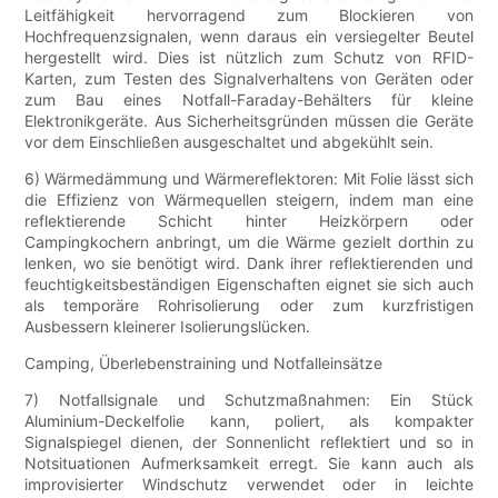
Leitfähigkeit hervorragend zum Blockieren von
Hochfrequenzsignalen, wenn daraus ein versiegelter Beutel
hergestellt wird. Dies ist nützlich zum Schutz von RFID-
Karten, zum Testen des Signalverhaltens von Geräten oder
zum Bau eines Notfall-Faraday-Behälters für kleine
Elektronikgeräte. Aus Sicherheitsgründen müssen die Geräte
vor dem Einschließen ausgeschaltet und abgekühlt sein.
6) Wärmedämmung und Wärmereflektoren: Mit Folie lässt sich
die Effizienz von Wärmequellen steigern, indem man eine
reflektierende Schicht hinter Heizkörpern oder
Campingkochern anbringt, um die Wärme gezielt dorthin zu
lenken, wo sie benötigt wird. Dank ihrer reflektierenden und
feuchtigkeitsbeständigen Eigenschaften eignet sie sich auch
als temporäre Rohrisolierung oder zum kurzfristigen
Ausbessern kleinerer Isolierungslücken.
Camping, Überlebenstraining und Notfalleinsätze
7) Notfallsignale und Schutzmaßnahmen: Ein Stück
Aluminium-Deckelfolie kann, poliert, als kompakter
Signalspiegel dienen, der Sonnenlicht reflektiert und so in
Notsituationen Aufmerksamkeit erregt. Sie kann auch als
improvisierter Windschutz verwendet oder in leichte