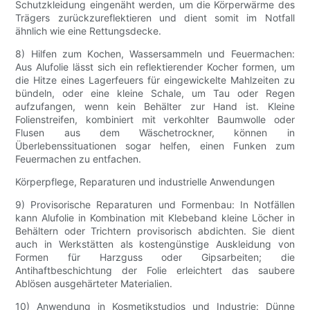
Schutzkleidung eingenäht werden, um die Körperwärme des
Trägers zurückzureflektieren und dient somit im Notfall
ähnlich wie eine Rettungsdecke.
8) Hilfen zum Kochen, Wassersammeln und Feuermachen:
Aus Alufolie lässt sich ein reflektierender Kocher formen, um
die Hitze eines Lagerfeuers für eingewickelte Mahlzeiten zu
bündeln, oder eine kleine Schale, um Tau oder Regen
aufzufangen, wenn kein Behälter zur Hand ist. Kleine
Folienstreifen, kombiniert mit verkohlter Baumwolle oder
Flusen aus dem Wäschetrockner, können in
Überlebenssituationen sogar helfen, einen Funken zum
Feuermachen zu entfachen.
Körperpflege, Reparaturen und industrielle Anwendungen
9) Provisorische Reparaturen und Formenbau: In Notfällen
kann Alufolie in Kombination mit Klebeband kleine Löcher in
Behältern oder Trichtern provisorisch abdichten. Sie dient
auch in Werkstätten als kostengünstige Auskleidung von
Formen für Harzguss oder Gipsarbeiten; die
Antihaftbeschichtung der Folie erleichtert das saubere
Ablösen ausgehärteter Materialien.
10) Anwendung in Kosmetikstudios und Industrie: Dünne