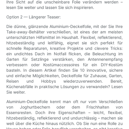
Ihre Sicht auf die unscheinbare Folie verändern werden –
lesen Sie weiter und lassen Sie sich inspirieren.
Option 2 — Längerer Teaser:
Die dünne, glänzende Aluminium-Deckelfolie, mit der Sie Ihre
Take-away-Behälter verschließen, ist eines der am meisten
unterschätzten Hilfsmittel im Haushalt. Flexibel, reflektierend,
hitzebeständig und leitfähig, eignet sie sich perfekt für
schnelle Reparaturen, kreative Projekte und clevere Tricks:
ein undichtes Dach im Notfall flicken, die Beleuchtung im
Garten für Setzlinge verstärken, den Antennenempfang
verbessern oder Kostümaccessoires für ein DIY-Kostüm
basteln. In diesem Artikel finden Sie 10 innovative, sichere
und einfache Möglichkeiten, Deckelfolie für Zuhause, Garten,
Reisen und Hobbys wiederzuverwenden. Bereit,
Küchenabfälle in praktische Lösungen zu verwandeln? Lesen
Sie weiter.
Aluminium-Deckelfolie kennt man oft nur vom Verschließen
von Joghurtbechern oder dem Frischhalten von
Essensresten. Doch ihre Eigenschaften – leicht, flexibel,
hitzebeständig, reflektierend und undurchlässig – machen sie
weit über die Küche hinaus nützlich. Ob Sie nun eine Rolle zu
Hause haben oder Folie beruflich verarbeiten, es gibt kreative