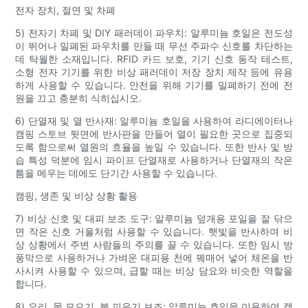
전자 장치, 절연 및 차폐
5) 전자기 차폐 및 DIY 패러데이 파우치: 알루미늄 호일은 전도성
이 뛰어나 밀폐된 파우치를 만들 때 무선 주파수 신호를 차단하는
데 탁월한 소재입니다. RFID 카드 보호, 기기 신호 동작 테스트,
소형 전자 기기를 위한 비상 패러데이 저장 장치 제작 등에 유용
하게 사용할 수 있습니다. 안전을 위해 기기를 밀폐하기 전에 전
원을 끄고 충분히 식히십시오.
6) 단열재 및 열 반사재: 알루미늄 호일을 사용하여 라디에이터나
캠핑 스토브 뒷면에 반사판을 만들어 열이 필요한 곳으로 집중되
도록 함으로써 열원의 효율을 높일 수 있습니다. 또한 반사 및 방
습 특성 덕분에 임시 파이프 단열재로 사용하거나 단열재의 작은
틈을 메우는 데에도 단기간 사용할 수 있습니다.
캠핑, 생존 및 비상 상황 활용
7) 비상 신호 및 대피 보조 도구: 알루미늄 덮개용 포일을 잘 닦으
면 작은 신호 거울처럼 사용할 수 있습니다. 햇빛을 반사하여 비
상 상황에서 주변 사람들의 주의를 끌 수 있습니다. 또한 임시 방
풍막으로 사용하거나 가벼운 대피용 천에 꿰매어 넣어 체온을 반
사시켜 사용할 수 있으며, 급할 때는 비상 담요와 비슷한 역할을
합니다.
8) 요리, 물 모으기, 불 피우기 보조: 알루미늄 호일을 이용하여 캠