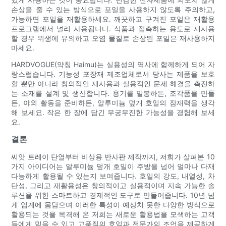
손상을 줄 수 있는 방식으로 포일을 사용하지 않도록 주의하고,
가능하면 포일을 재활용하세요. 깨끗하고 구겨진 포일은 재활용
프로그램에서 널리 사용됩니다. 식품과 접촉하는 용도로 재사용
할 경우 위생에 유의하고 오염 물질로 손상된 포일은 재사용하지
마세요.
HARDVOGUE(약칭 Haimu)는 실용성의 역사에 함께하게 되어 자
랑스럽습니다. 기능성 포장재 제조업체로서 당사는 제품을 보호
할 뿐만 아니라 창의적인 재사용과 실용적인 문제 해결을 촉진하
는 소재를 설계 및 생산합니다. 용기를 밀봉하든, 조각품을 만들
든, 야외 활동을 준비하든, 알루미늄 덮개 호일의 잠재력을 생각
해 보세요. 작은 한 장에 담긴 무궁무진한 가능성을 경험해 보세
요.
결론
씨앗 트레이 단열부터 비상용 반사판 제작까지, 저희가 살펴본 10
가지 아이디어는 알루미늄 덮개 호일이 주방을 넘어 얼마나 다재
다능하게 활용될 수 있는지 보여줍니다. 호일의 강도, 내열성, 차
단성, 그리고 재활용성은 창의적이고 실용적이며 지속 가능한 솔
루션을 위한 스마트하고 경제적인 도구로 만들어줍니다. 10년 넘
게 업계에 몸담으며 이러한 특성이 예상치 못한 다양한 방식으로
활용되는 것을 목격해 온 저희는 새로운 활용법을 모색하는 고객
들에게 믿을 수 있고 고품질의 호일과 전문가의 조언을 제공하게