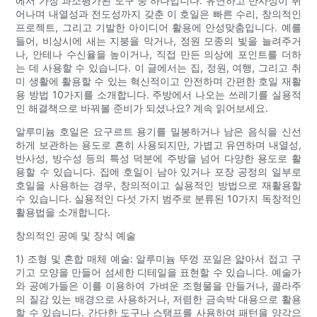
에서 가장 과소평가된 도구 중 하나입니다. 유연하고 반사성이 뛰
어나며 내열성과 전도성까지 갖춘 이 호일은 빠른 수리, 창의적인
프로젝트, 그리고 기발한 아이디어 활용에 안성맞춤입니다. 예를
들어, 비상시에 새는 지붕을 막거나, 정원 모종의 빛을 늘려주거
나, 안테나 수신율을 높이거나, 직접 만든 의상에 포인트를 더하
는 데 사용할 수 있습니다. 이 글에서는 집, 정원, 여행, 그리고 취
미 생활에 활용할 수 있는 혁신적이고 안전하며 간편한 호일 재활
용 방법 10가지를 소개합니다. 주방에서 나오는 쓰레기를 실용적
인 해결책으로 바꿔볼 준비가 되셨나요? 계속 읽어보세요.
알루미늄 호일은 요구르트 용기를 밀봉하거나 남은 음식을 신선
하게 보관하는 용도로 흔히 사용되지만, 가볍고 유연하며 내열성,
반사성, 방수성 등의 특성 덕분에 주방을 넘어 다양한 용도로 활
용할 수 있습니다. 집에 호일이 남아 있거나 포장 공정의 일부로
호일을 사용하는 경우, 창의적이고 실용적인 방법으로 재활용할
수 있습니다. 실용적인 다섯 가지 범주로 분류된 10가지 독창적인
활용법을 소개합니다.
창의적인 공예 및 장식 예술
1) 조형 및 혼합 매체 예술: 알루미늄 뚜껑 포일은 얇아서 접고 구
기고 모양을 만들어 섬세한 디테일을 표현할 수 있습니다. 예술가
와 공예가들은 이를 이용하여 가벼운 조형물을 만들거나, 콜라주
의 질감 있는 배경으로 사용하거나, 저렴한 금속박 대용으로 활용
할 수 있습니다. 간단한 도구나 스탬프를 사용하여 패턴을 양각으