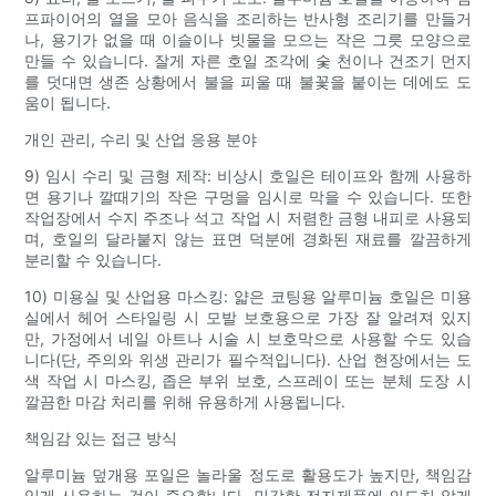
프파이어의 열을 모아 음식을 조리하는 반사형 조리기를 만들거
나, 용기가 없을 때 이슬이나 빗물을 모으는 작은 그릇 모양으로
만들 수 있습니다. 잘게 자른 호일 조각에 숯 천이나 건조기 먼지
를 덧대면 생존 상황에서 불을 피울 때 불꽃을 붙이는 데에도 도
움이 됩니다.
개인 관리, 수리 및 산업 응용 분야
9) 임시 수리 및 금형 제작: 비상시 호일은 테이프와 함께 사용하
면 용기나 깔때기의 작은 구멍을 임시로 막을 수 있습니다. 또한
작업장에서 수지 주조나 석고 작업 시 저렴한 금형 내피로 사용되
며, 호일의 달라붙지 않는 표면 덕분에 경화된 재료를 깔끔하게
분리할 수 있습니다.
10) 미용실 및 산업용 마스킹: 얇은 코팅용 알루미늄 호일은 미용
실에서 헤어 스타일링 시 모발 보호용으로 가장 잘 알려져 있지
만, 가정에서 네일 아트나 시술 시 보호막으로 사용할 수도 있습
니다(단, 주의와 위생 관리가 필수적입니다). 산업 현장에서는 도
색 작업 시 마스킹, 좁은 부위 보호, 스프레이 또는 분체 도장 시
깔끔한 마감 처리를 위해 유용하게 사용됩니다.
책임감 있는 접근 방식
알루미늄 덮개용 포일은 놀라울 정도로 활용도가 높지만, 책임감
있게 사용하는 것이 중요합니다. 민감한 전자제품에 의도치 않게