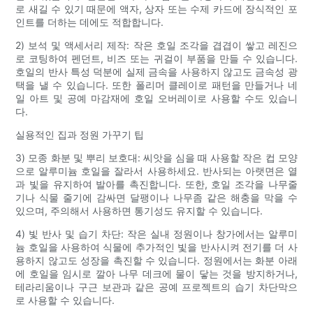
로 새길 수 있기 때문에 액자, 상자 또는 수제 카드에 장식적인 포
인트를 더하는 데에도 적합합니다.
2) 보석 및 액세서리 제작: 작은 호일 조각을 겹겹이 쌓고 레진으
로 코팅하여 펜던트, 비즈 또는 귀걸이 부품을 만들 수 있습니다.
호일의 반사 특성 덕분에 실제 금속을 사용하지 않고도 금속성 광
택을 낼 수 있습니다. 또한 폴리머 클레이로 패턴을 만들거나 네
일 아트 및 공예 마감재에 호일 오버레이로 사용할 수도 있습니
다.
실용적인 집과 정원 가꾸기 팁
3) 모종 화분 및 뿌리 보호대: 씨앗을 심을 때 사용할 작은 컵 모양
으로 알루미늄 호일을 잘라서 사용하세요. 반사되는 아랫면은 열
과 빛을 유지하여 발아를 촉진합니다. 또한, 호일 조각을 나무줄
기나 식물 줄기에 감싸면 달팽이나 나무좀 같은 해충을 막을 수
있으며, 주의해서 사용하면 통기성도 유지할 수 있습니다.
4) 빛 반사 및 습기 차단: 작은 실내 정원이나 창가에서는 알루미
늄 호일을 사용하여 식물에 추가적인 빛을 반사시켜 전기를 더 사
용하지 않고도 성장을 촉진할 수 있습니다. 정원에서는 화분 아래
에 호일을 임시로 깔아 나무 데크에 물이 닿는 것을 방지하거나,
테라리움이나 구근 보관과 같은 공예 프로젝트의 습기 차단막으
로 사용할 수 있습니다.