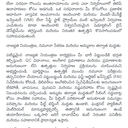
లేదా సరఫరా గొలుసు అంతరాయాలను వారు ఎలా నిర్వహించారో తెలిపే
ఉదాహరణల కోసం అడగండి. ఒక సరఫరాదారు మీ కొనుగోలు ప్రణాళిక
ఆధారంగా వాస్తవిక అంచనాలను అందించాలి మరియు వెండర్-మేనేజ్డ్
ఇన్వెంటరీ (VMI) లేదా సేఫ్టీ స్టాక్ ప్రోగ్రామ్‌ల వంటి ఇన్వెంటరీ నిర్వహణ
ఎంపికలను కూడా అందించాలి. విశ్వసనీయమైన షెడ్యూలింగ్ లైన్
డౌన్‌టైమ్‌ను తగ్గిస్తుంది మరియు నిరంతర ఉత్పత్తిని కొనసాగించడంలో
సహాయపడుతుంది.
నాణ్యత నియంత్రణ, నమూనా సేకరణ మరియు అమ్మకాల తర్వాత మద్దతు
పటిష్టమైన నాణ్యత నియంత్రణ కార్యక్రమం మీ భారీ పెట్టుబడికి భద్రత
కల్పిస్తుంది. QC విధానాలు, అంగీకార ప్రమాణాలు మరియు ప్రమాణాలకు
అనుగుణంగా లేని ఉత్పత్తుల నిర్వహణ ప్రక్రియలను చూపించమని
అభ్యర్థించండి. పూర్తిస్థాయి ఉత్పత్తికి ముందు నమూనా పరీక్షలను
తప్పనిసరిగా చేయాలని పట్టుబట్టండి మరియు ఫస్ట్-ఆర్టికల్ ఇన్‌స్పెక్షన్ (FAI)
నివేదికలను కోరండి. డెలివరీలు అంగీకరించిన స్పెసిఫికేషన్‌లకు అనుగుణంగా
లేకపోతే, వాపసులు, పునఃపని మరియు నష్టపరిహారం కోసం స్పష్టమైన
నిబంధనలను చర్చించండి. అమ్మకం తర్వాత మద్దతులో సీలింగ్ సర్దుబాట్ల
కోసం సాంకేతిక సహాయం, మీ ఫిల్లింగ్ పరికరాలతో అనుకూలత సమస్యల
పరిష్కారం మరియు ఫీల్డ్ టెస్టింగ్ మద్దతు ఉండాలి. ఫంక్షనల్ ప్యాకేజింగ్
మెటీరియల్ మాన్యుఫ్యాక్చరర్స్ తత్వానికి అనుగుణంగా ఉండే
తయారీదారులు ఒక్కసారి జరిగే లావాదేవీల కంటే నిరంతర పనితీరు
మరియు సహకారానికి ప్రాధాన్యత ఇస్తారు.