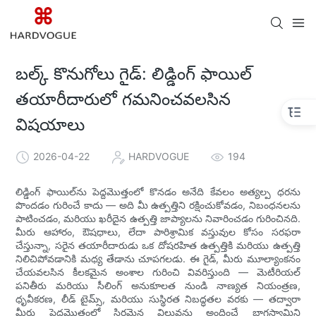
బల్క్ కొనుగోలు గైడ్: లిడ్డింగ్ ఫాయిల్
తయారీదారులో గమనించవలసిన
విషయాలు
2026-04-22
HARDVOGUE
194
లిడ్డింగ్ ఫాయిల్‌ను పెద్దమొత్తంలో కొనడం అనేది కేవలం అత్యల్ప ధరను
పొందడం గురించే కాదు — అది మీ ఉత్పత్తిని రక్షించుకోవడం, నిబంధనలను
పాటించడం, మరియు ఖరీదైన ఉత్పత్తి జాప్యాలను నివారించడం గురించినది.
మీరు ఆహారం, ఔషధాలు, లేదా పారిశ్రామిక వస్తువుల కోసం సరఫరా
చేస్తున్నా, సరైన తయారీదారుడు ఒక దోషరహిత ఉత్పత్తికి మరియు ఉత్పత్తి
నిలిచిపోవడానికి మధ్య తేడాను చూపగలడు. ఈ గైడ్, మీరు మూల్యాంకనం
చేయవలసిన కీలకమైన అంశాల గురించి వివరిస్తుంది — మెటీరియల్
పనితీరు మరియు సీలింగ్ అనుకూలత నుండి నాణ్యత నియంత్రణ,
ధృవీకరణ, లీడ్ టైమ్స్, మరియు సుస్థిరత నిబద్ధతల వరకు — తద్వారా
మీరు పెద్దమొత్తంలో స్థిరమైన విలువను అందించే భాగస్వామిని