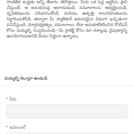
సాంకేతిక మద్దతు అన్నీ తేడాను కలిగిస్తాయి. మీరు ఒక పెద్ద ఆర్డర్‌ను ప్లాన్
చేస్తుంటే, ఆ అనుభవంపై ఆధారపడండి: నమూనాలను అభ్యర్థించండి,
ధృవీకరణలను సరిచూసుకోండి, మరియు ఉత్పత్తి కాలపరిమితులను
నిర్ధారించుకోండి, తద్వారా మీ ప్యాకేజింగ్ అవసరమైన విధంగా ఖచ్చితంగా
పనిచేస్తుంది. మార్గదర్శకత్వం, నమూనాలు, లేదా అనుకూలీకరించిన కొటేషన్
కోసం మమ్మల్ని సంప్రదించండి—మీ ప్రాజెక్ట్ కోసం మా దశాబ్దపు నైపుణ్యాన్ని
ఉపయోగించడానికి మేము సిద్ధంగా ఉన్నాము.
మమ్మల్ని కలుస్తూ ఉండండి
పేరు
ఇమెయిల్