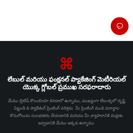
లేబుల్ మరియు ఫంక్షనల్ ప్యాకేజింగ్ మెటీరియల్
యొక్క గ్లోబల్ ప్రముఖ సరఫరాదారు
మేము బ్రిటిష్ కొలంబియా కెనడాలో ఉన్నాము, ముఖ్యంగా లేబుళ్ళలో దృష్టి
పెట్టండి & ప్యాకేజింగ్ ప్రింటింగ్ పరిశ్రమ మీ ప్రింటింగ్ ముడి పదార్థాల
కొనుగోలును సులభతరం చేయడానికి మరియు మీ వ్యాపారానికి మద్దతు
ఇవ్వడానికి మేము ఇక్కడ ఉన్నాము