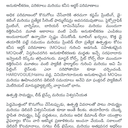
అనుకూలీకరణ, పరికరాలు మరియు కనీస ఆర్డర్ పరిమాణాలు
అధిక పరిమాణంలో కొనుగోలు చేసేవారికి తరచుగా కస్టమ్ ప్రింటింగ్, డై-
కటింగ్ మరియు ప్రత్యేక సీలెంట్ ఫార్ములేషన్లు అవసరమవుతాయి. ఫ్లెక్సోగ్రాఫిక్
ప్రింటింగ్, వార్నిష్‌లు, బారియర్ లామినేషన్‌లు మరియు ముందుగా
కత్తిరించిన మూత ఆకారాలు వంటి ఏయే అనుకూలీకరణ ఎంపికలు
అందుబాటులో ఉన్నాయో స్పష్టం చేసుకోండి. టూలింగ్ ఖర్చులు, కొత్త డై
తయారీకి పట్టే సమయం మరియు ప్రింటెడ్ లేదా ప్రత్యేక ఉత్పత్తుల కోసం
కనీస ఆర్డర్ పరిమాణాల (MOQలు) గురించి అడగండి. సహేతుకమైన
MOQలతో, విస్తరించదగిన అనుకూలీకరణకు మద్దతు ఇచ్చే సరఫరాదారు
ఇన్వెంటరీ రిస్క్‌ను తగ్గించగలరు. మాస్టర్ రోల్స్, స్లిట్ రోల్స్ లేదా ముందుగా
కత్తిరించిన మూతలు వంటి ప్యాకేజీ ఫార్మాట్‌ల గురించి మరియు అవి మీ
ఫిల్లింగ్ లైన్‌లకు ఎలా సరిపోతాయో కూడా చర్చించండి.
HARDVOGUE/Haimu వద్ద, వినియోగదారులకు అనుకూలమైన MOQలు
మరియు ఊహించదగిన డెలివరీ సమయాలు అనేవి మా ఫంక్షనల్ ప్యాకేజింగ్
మెటీరియల్ మాన్యుఫ్యాక్చరర్స్ వాగ్దానంలో భాగం.
ఉత్పత్తి సామర్థ్యం, ​​లీడ్ టైమ్స్ మరియు విశ్వసనీయత
పెద్దమొత్తంలో కొనుగోలు చేసేటప్పుడు, ఉత్పత్తి వివరాలతో పాటు సామర్థ్యం
మరియు డెలివరీ విశ్వసనీయత కూడా అంతే కీలకం. తయారీదారు యొక్క
స్థాపిత సామర్థ్యం, ​​షిఫ్ట్ పద్ధతులు, మరియు అధిక డిమాండ్ లేదా యంత్రాల
వైఫల్యాల కోసం వారి ఆకస్మిక ప్రణాళికలను అంచనా వేయండి. సకాలంలో
డెలివరీ కొలమానాలు, సగటు లీడ్ టైమ్‌లు, మరియు అత్యవసర ఆర్డర్‌లు