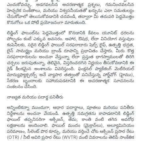
ఎంచుకోవచ్చు. అడగవలసిన ఆచరణాత్మక ప్రశ్నలు, గమనించవలసిన
హెచ్చరిక సంకేతాలు, మరియు విశ్వసనీయతతో ఖర్చును ఎలా సమతుల్యం
చేసుకోవాలో తెలుసుకోవడానికి చదవండి, తద్వారా మీ తదుపరి పెద్దమొత్తం
కొనుగోలు ఒక పోటీ ప్రయోజనంగా మారుతుంది.
లిడ్డింగ్ ఫాయిల్‌ను పెద్దమొత్తంలో కొనడానికి కేవలం యూనిట్ ధరలను
పోల్చడం కంటే ఎక్కువ అవసరం. ఆహార, ఔషధ, లేదా వినియోగ వస్తువుల
కంపెనీలకు, సరైన లిడ్డింగ్ ఫాయిల్ సరఫరాదారు షెల్ఫ్ లైఫ్, ఉత్పత్తి భద్రత,
లైన్ సామర్థ్యం మరియు బ్రాండ్ రూపాన్ని ప్రభావితం చేస్తారు. మీరు కొత్త
సరఫరాదారులను అంచనా వేస్తున్నా లేదా ప్రస్తుత భాగస్వాములతో తిరిగి
చర్చలు జరుపుతున్నా, తెలివైన, విస్తరించదగిన నిర్ణయం తీసుకోవడానికి ఈ
గైడ్ కీలకమైన అంశాలను వివరిస్తుంది. ఫంక్షనల్ ప్యాకేజింగ్ మెటీరియల్
మాన్యుఫ్యాక్చరర్స్ అనే వ్యాపార తత్వంతో పనిచేస్తున్న హార్డ్‌వోగ్ (హైము),
సేకరణ బృందాలకు సహాయపడటానికి ఈ ఆచరణాత్మక సూచనలను
సంకలనం చేసింది.
నాణ్యత మరియు పదార్థ పనితీరు
అన్నింటికన్నా ముందుగా, ఆధార పదార్థాలు, పూతలు మరియు పనితీరు
నిర్దేశాలను అంచనా వేయండి. ఉత్పత్తి సమగ్రతను కాపాడటానికి లిడ్డింగ్
ఫాయిల్ తప్పనిసరిగా ఆక్సిజన్, తేమ, కాంతి వంటి తగిన అవరోధ
లక్షణాలను అందించాలి. ఫాయిల్ మందం (మైక్రాన్‌లు), అల్యూమినియం
పరిమాణం, సీలెంట్ పొర కూర్పు, మరియు వర్తించే చోట ఆక్సిజన్ ప్రసార రేటు
(OTR) / నీటి ఆవిరి ప్రసార రేటు (WVTR) వంటి వివరాలను తెలిపే సాంకేతిక