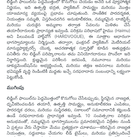
లిడ్డింగ్ ఫాయిల్‌ను పెద్దమొత్తంలో కొనుగోలు చేయడం అనేది ఒక వ్యూహాత్మక
నిర్ణయం, ఇది ఉత్పత్తి భద్రత, ప్యాకేజింగ్ సామర్థ్యం మరియు మొత్తం
యాజమాన్య వ్యయంపై ప్రభావం చూపుతుంది. సాంకేతిక పారదర్శకత,
నియంత్రణ సమ్మతి, విస్తరించదగిన అనుకూలీకరణ, నమ్మకమైన లాజిస్టిక్స్
మరియు చురుకైన అమ్మకాల తర్వాత సేవలను మిళితం చేసే
తయారీదారులకు ప్రాధాన్యత ఇవ్వండి. పరిశ్రమ పరిభాషలో హైము (Haimu)
అని పిలువబడే హార్డ్‌వోగ్ (HARDVOGUE), ఈ సూత్రాల ఆధారంగా
భాగస్వామ్యాలను నిర్మిస్తుంది. తద్వారా, ఫంక్షనల్ ప్యాకేజింగ్ మెటీరియల్
మాన్యుఫ్యాక్చరర్స్ యొక్క ఆచరణాత్మక స్ఫూర్తితో కూడిన అత్యుత్తమ
పనితీరు గల లిడ్డింగ్ పరిష్కారాలను తమ వినియోగదారులు పొందేలా ఇది
నిర్ధారిస్తుంది. క్షుణ్ణమైన పరిశీలన జరపండి, నమూనాలు మరియు
డాక్యుమెంటేషన్‌ను అభ్యర్థించండి, మరియు తక్షణ అవసరాలు మరియు
భవిష్యత్ వృద్ధి రెండింటికీ మద్దతు ఇచ్చే సరఫరాదారు సంబంధాన్ని లక్ష్యంగా
పెట్టుకోండి.
ముగింపు
లిడ్డింగ్ ఫాయిల్‌ను పెద్దమొత్తంలో కొనుగోలు చేసేటప్పుడు, స్థిరమైన నాణ్యత,
ధృవీకరించబడిన తయారీ, ఉత్పత్తి సామర్థ్యం, ​​అనుకూలీకరణ ఎంపికలు,
పారదర్శక ధరలు, మరియు సుస్థిరతకు, సకాలంలో సమాచారానికి కట్టుబడి
ఉండే సరఫరాదారుకు ప్రాధాన్యత ఇవ్వండి. 10 సంవత్సరాల పరిశ్రమ
అనుభవంతో, నమ్మకమైన భాగస్వాములను ప్రమాదకరమైన విక్రేతల నుండి
ఏ ప్రశ్నలు వేరు చేస్తాయో మేము ప్రత్యక్షంగా చూశాము—కఠినమైన నాణ్యత
నియంత్రణ, సర్దుబాటు చేయగల లీడ్ టైమ్‌లు, మరియు ప్రతిస్పందించే