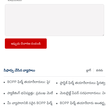
ఇప్పుడు విచారణ పంపండి
సిఫార్సు చేసిన వ్యాసాలు
బ్లాగ్
వనరు
BOPP ఫిల్మ్ తయారీదారులు: ఫ్లెక్సిబుల్ ప్యాకేజింగ్ యొక్క వెన్నెముక
ప్లాస్టిక్ ఫిల్మ్ తయారీదారులు స్థిర
ప్యాకేజింగ్ భవిష్యత్తు: ప్రముఖ మెటీరియల్ తయారీదారుల నుండి అంతర్దృష్టుల
మెటలైజ్డ్ పేపర్ సరఫరాదారులు: వి
మీ వ్యాపారానికి సరైన BOPP ఫిల్మ్ సరఫరాదారుని ఎంచుకోవడం ఎందుకు ము
BOPP ఫిల్మ్ తయారీదారు అంతర్దృష్టుల