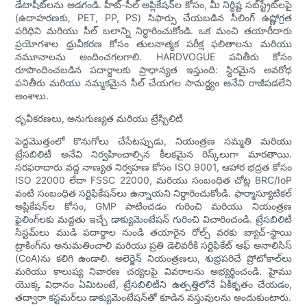
డేటాషీట్‌లను అడగండి. హీట్-సీల్ అప్లికేషన్‌ల కోసం, మీ నిర్దిష్ట సబ్‌స్ట్రేట్‌లపై
(ఉదాహరణకు, PET, PP, PS) సిఫార్సు చేయబడిన సీలింగ్ ఉష్ణోగ్రత
పరిధిని మరియు సీల్ బలాన్ని నిర్ధారించుకోండి. ఒక మంచి తయారీదారు
ప్రయోగశాల ధ్రువీకరణ కోసం తులనాత్మక పరీక్ష ఫలితాలను మరియు
నమూనాలను అందించగలగాలి. HARDVOGUE పనితీరు కోసం
రూపొందించబడిన పదార్థాలకు ప్రాధాన్యత ఇస్తుంది: స్థిరమైన అవరోధ
పనితీరు మరియు నమ్మకమైన సీల్ చేయగల సామర్థ్యం అనేవి రాజీపడలేని
అంశాలు.
ధృవీకరణలు, అనుగుణ్యత మరియు ట్రేస్బిలిటీ
పెద్దమొత్తంలో కొనుగోలు చేసేటప్పుడు, నియంత్రణ సమ్మతి మరియు
ట్రేసబిలిటీ అనేవి నిర్వహించాల్సిన కీలకమైన రిస్క్‌లుగా మారతాయి.
సరఫరాదారు వద్ద నాణ్యత నిర్వహణ కోసం ISO 9001, ఆహార భద్రత కోసం
ISO 22000 లేదా FSSC 22000, మరియు సంబంధిత చోట్ల BRC/IoP
వంటి సంబంధిత సర్టిఫికేషన్‌లు ఉన్నాయని నిర్ధారించుకోండి. ఫార్మాస్యూటికల్
అప్లికేషన్‌ల కోసం, GMP పాటించడం గురించి మరియు నియంత్రణ
ఫైలింగ్‌లకు మద్దతు ఇచ్చే డాక్యుమెంటేషన్ గురించి విచారించండి. ట్రేసబిలిటీ
సిస్టమ్‌లు ముడి పదార్థాల నుండి తయారైన రోల్స్ వరకు బ్యాచ్-స్థాయి
ట్రాకింగ్‌ను అనుమతించాలి మరియు ప్రతి డెలివరీకి సర్టిఫికేట్ ఆఫ్ అనాలిసిస్
(CoA)ను కలిగి ఉండాలి. అలెర్జెన్ నియంత్రణలు, శుభ్రపరిచే ప్రోటోకాల్‌లు
మరియు కాలుష్య నివారణ చర్యలపై వివరాలను అభ్యర్థించండి. హైము
యొక్క విధానం ఏమిటంటే, ట్రేసబిలిటీని ఉత్పత్తిలోనే ఏకీకృతం చేయడం,
తద్వారా కస్టమర్‌లు డాక్యుమెంటేషన్‌తో కూడిన వస్తువులను అందుకుంటారు.