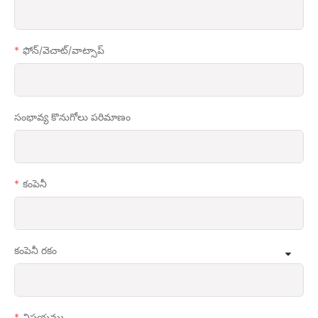
ఫోన్/వెచాట్/వాట్సాప్
సంభావ్య కొనుగోలు పరిమాణం
కంపెనీ
కంపెనీ రకం
విషయము