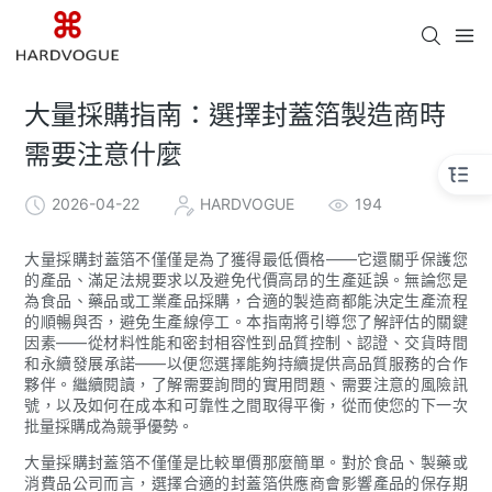
大量採購指南：選擇封蓋箔製造商時
需要注意什麼
2026-04-22
HARDVOGUE
194
大量採購封蓋箔不僅僅是為了獲得最低價格——它還關乎保護您
的產品、滿足法規要求以及避免代價高昂的生產延誤。無論您是
為食品、藥品或工業產品採購，合適的製造商都能決定生產流程
的順暢與否，避免生產線停工。本指南將引導您了解評估的關鍵
因素——從材料性能和密封相容性到品質控制、認證、交貨時間
和永續發展承諾——以便您選擇能夠持續提供高品質服務的合作
夥伴。繼續閱讀，了解需要詢問的實用問題、需要注意的風險訊
號，以及如何在成本和可靠性之間取得平衡，從而使您的下一次
批量採購成為競爭優勢。
大量採購封蓋箔不僅僅是比較單價那麼簡單。對於食品、製藥或
消費品公司而言，選擇合適的封蓋箔供應商會影響產品的保存期