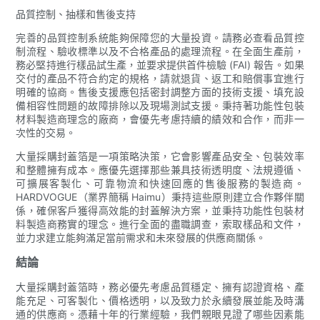
品質控制、抽樣和售後支持
完善的品質控制系統能夠保障您的大量投資。請務必查看品質控
制流程、驗收標準以及不合格產品的處理流程。在全面生產前，
務必堅持進行樣品試生產，並要求提供首件檢驗 (FAI) 報告。如果
交付的產品不符合約定的規格，請就退貨、返工和賠償事宜進行
明確的協商。售後支援應包括密封調整方面的技術支援、填充設
備相容性問題的故障排除以及現場測試支援。秉持著功能性包裝
材料製造商理念的廠商，會優先考慮持續的績效和合作，而非一
次性的交易。
大量採購封蓋箔是一項策略決策，它會影響產品安全、包裝效率
和整體擁有成本。應優先選擇那些兼具技術透明度、法規遵循、
可擴展客製化、可靠物流和快速回應的售後服務的製造商。
HARDVOGUE（業界簡稱 Haimu）秉持這些原則建立合作夥伴關
係，確保客戶獲得高效能的封蓋解決方案，並秉持功能性包裝材
料製造商務實的理念。進行全面的盡職調查，索取樣品和文件，
並力求建立能夠滿足當前需求和未來發展的供應商關係。
結論
大量採購封蓋箔時，務必優先考慮品質穩定、擁有認證資格、產
能充足、可客製化、價格透明，以及致力於永續發展並能及時溝
通的供應商。憑藉十年的行業經驗，我們親眼見證了哪些因素能