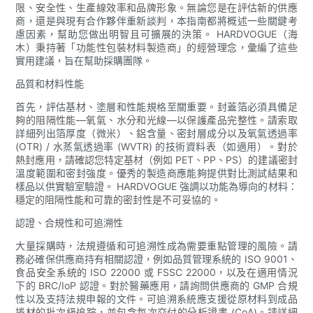
限、安全性、生產線效率和品牌形象。無論您是在評估新的供應
商，還是與現有合作夥伴重新談判，本指南都將概述一些關鍵考
慮因素，幫助您做出明智且可擴展的決策。 HARDVOGUE（海
木）秉持著「功能性包裝材料製造商」的經營理念，彙編了這些
實用建議，旨在幫助採購團隊。
品質和材料性能
首先，評估基材、塗層和性能規格至關重要。封蓋箔必須具備足
夠的阻隔性能—氧氣、水分和光線—以保護產品完整性。請索取
詳細列出箔厚度（微米）、鋁含量、密封層成分以及氧氣透過率
(OTR) / 水蒸氣透過率 (WVTR) 的技術資料表（如適用）。對於
熱封應用，請確認您特定基材（例如 PET、PP、PS）的建議密封
溫度範圍和密封強度。優秀的製造商應能夠提供對比測試結果和
樣品以供實驗室驗證。 HARDVOGUE 強調以功能為導向的材料：
穩定的阻隔性能和可靠的密封性是不可妥協的。
認證、合規性和可追溯性
大量採購時，法規遵循和可追溯性成為需要重點管理的風險。請
務必確保供應商持有相關認證，例如品質管理系統的 ISO 9001、
食品安全系統的 ISO 22000 或 FSSC 22000，以及在適用情況
下的 BRC/IoP 認證。對於醫藥應用，請詢問供應商的 GMP 合規
性以及支持法規申報的文件。可追溯系統應支援從原材料到成品
捲材的批次級追踪，並包含每次交付的分析證書 (CoA)。請詳細