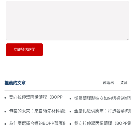
立即發送詢問
推薦的文章
部落格
資源
雙向拉伸聚丙烯薄膜（BOPP薄膜）製造商：柔性包裝的支柱
塑膠薄膜製造商如何透過創新實
包裝的未來：來自領先材料製造商的洞見
金屬化紙供應商：打造奢華包裝
為什麼選擇合適的BOPP薄膜供應商對您的業務至關重要
雙向拉伸聚丙烯薄膜（BOPP薄