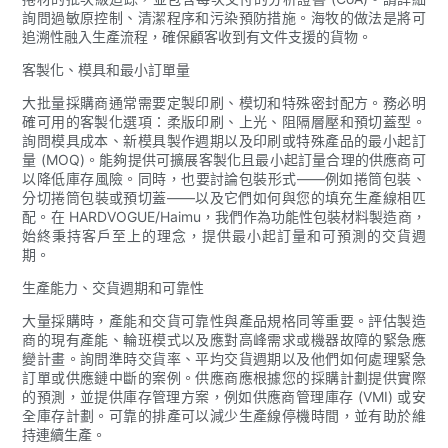
詢問過敏原控制、清潔程序和污染預防措施。海牧的做法是將可
追溯性融入生產流程，確保顧客收到有文件支援的貨物。
客製化、模具和最小訂單量
大批量採購商通常需要定製印刷、模切和特殊密封配方。務必明
確可用的客製化選項：柔版印刷、上光、阻隔層壓和預切蓋型。
詢問模具成本、新模具製作週期以及印刷或特殊產品的最小起訂
量 (MOQ)。能夠提供可擴展客製化且最小起訂量合理的供應商可
以降低庫存風險。同時，也要討論包裝形式——例如捲筒包裝、
分切捲筒包裝或預切蓋——以及它們如何與您的填充生產線相匹
配。在 HARDVOGUE/Haimu，我們作為功能性包裝材料製造商，
始終秉持客戶至上的理念，提供最小起訂量和可預測的交貨週
期。
生產能力、交貨週期和可靠性
大量採購時，產能和交貨可靠性與產品規格同等重要。評估製造
商的現有產能、輪班模式以及應對高峰需求或機器故障的緊急應
變計畫。詢問準時交貨率、平均交貨週期以及他們如何處理緊急
訂單或供應鏈中斷的案例。供應商應根據您的採購計劃提供實際
的預測，並提供庫存管理方案，例如供應商管理庫存 (VMI) 或安
全庫存計劃。可靠的排產可以減少生產線停機時間，並有助於維
持連續生產。