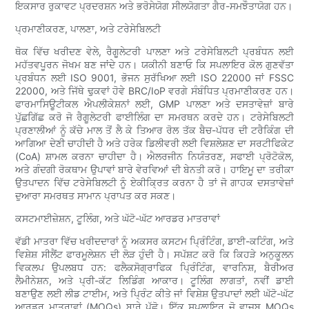
ਇਕਸਾਰ ਰੁਕਾਵਟ ਪ੍ਰਦਰਸ਼ਨ ਅਤੇ ਭਰੋਸੇਯੋਗ ਸੀਲਯੋਗਤਾ ਗੈਰ-ਸਮਝੌਤਾਯੋਗ ਹਨ।
ਪ੍ਰਮਾਣੀਕਰਣ, ਪਾਲਣਾ, ਅਤੇ ਟਰੇਸੇਬਿਲਟੀ
ਥੋਕ ਵਿੱਚ ਖਰੀਦਣ ਵੇਲੇ, ਰੈਗੂਲੇਟਰੀ ਪਾਲਣਾ ਅਤੇ ਟਰੇਸੇਬਿਲਟੀ ਪ੍ਰਬੰਧਨ ਲਈ
ਮਹੱਤਵਪੂਰਨ ਜੋਖਮ ਬਣ ਜਾਂਦੇ ਹਨ। ਯਕੀਨੀ ਬਣਾਓ ਕਿ ਸਪਲਾਇਰ ਕੋਲ ਗੁਣਵੱਤਾ
ਪ੍ਰਬੰਧਨ ਲਈ ISO 9001, ਭੋਜਨ ਸੁਰੱਖਿਆ ਲਈ ISO 22000 ਜਾਂ FSSC
22000, ਅਤੇ ਜਿੱਥੇ ਢੁਕਵਾਂ ਹੋਵੇ BRC/IoP ਵਰਗੇ ਸੰਬੰਧਿਤ ਪ੍ਰਮਾਣੀਕਰਣ ਹਨ।
ਫਾਰਮਾਸਿਊਟੀਕਲ ਐਪਲੀਕੇਸ਼ਨਾਂ ਲਈ, GMP ਪਾਲਣਾ ਅਤੇ ਦਸਤਾਵੇਜ਼ਾਂ ਬਾਰੇ
ਪੁੱਛਗਿੱਛ ਕਰੋ ਜੋ ਰੈਗੂਲੇਟਰੀ ਫਾਈਲਿੰਗ ਦਾ ਸਮਰਥਨ ਕਰਦੇ ਹਨ। ਟਰੇਸੇਬਿਲਟੀ
ਪ੍ਰਣਾਲੀਆਂ ਨੂੰ ਕੱਚੇ ਮਾਲ ਤੋਂ ਲੈ ਕੇ ਤਿਆਰ ਰੋਲ ਤੱਕ ਬੈਚ-ਪੱਧਰ ਦੀ ਟਰੈਕਿੰਗ ਦੀ
ਆਗਿਆ ਦੇਣੀ ਚਾਹੀਦੀ ਹੈ ਅਤੇ ਹਰੇਕ ਡਿਲੀਵਰੀ ਲਈ ਵਿਸ਼ਲੇਸ਼ਣ ਦਾ ਸਰਟੀਫਿਕੇਟ
(CoA) ਸ਼ਾਮਲ ਕਰਨਾ ਚਾਹੀਦਾ ਹੈ। ਐਲਰਜੀਨ ਨਿਯੰਤਰਣ, ਸਫਾਈ ਪ੍ਰੋਟੋਕੋਲ,
ਅਤੇ ਗੰਦਗੀ ਰੋਕਥਾਮ ਉਪਾਵਾਂ ਬਾਰੇ ਵੇਰਵਿਆਂ ਦੀ ਬੇਨਤੀ ਕਰੋ। ਹਾਇਮੂ ਦਾ ਤਰੀਕਾ
ਉਤਪਾਦਨ ਵਿੱਚ ਟਰੇਸੇਬਿਲਟੀ ਨੂੰ ਏਕੀਕ੍ਰਿਤ ਕਰਨਾ ਹੈ ਤਾਂ ਜੋ ਗਾਹਕ ਦਸਤਾਵੇਜ਼ਾਂ
ਦੁਆਰਾ ਸਮਰਥਤ ਸਾਮਾਨ ਪ੍ਰਾਪਤ ਕਰ ਸਕਣ।
ਕਸਟਮਾਈਜ਼ੇਸ਼ਨ, ਟੂਲਿੰਗ, ਅਤੇ ਘੱਟੋ-ਘੱਟ ਆਰਡਰ ਮਾਤਰਾਵਾਂ
ਵੱਡੀ ਮਾਤਰਾ ਵਿੱਚ ਖਰੀਦਦਾਰਾਂ ਨੂੰ ਅਕਸਰ ਕਸਟਮ ਪ੍ਰਿੰਟਿੰਗ, ਡਾਈ-ਕਟਿੰਗ, ਅਤੇ
ਵਿਸ਼ੇਸ਼ ਸੀਲੈਂਟ ਫਾਰਮੂਲੇਸ਼ਨ ਦੀ ਲੋੜ ਹੁੰਦੀ ਹੈ। ਸਪੱਸ਼ਟ ਕਰੋ ਕਿ ਕਿਹੜੇ ਅਨੁਕੂਲਨ
ਵਿਕਲਪ ਉਪਲਬਧ ਹਨ: ਫਲੈਕਸੋਗ੍ਰਾਫਿਕ ਪ੍ਰਿੰਟਿੰਗ, ਵਾਰਨਿਸ਼, ਬੈਰੀਅਰ
ਲੈਮੀਨੇਸ਼ਨ, ਅਤੇ ਪ੍ਰੀ-ਕੱਟ ਲਿਡਿੰਗ ਆਕਾਰ। ਟੂਲਿੰਗ ਲਾਗਤਾਂ, ਨਵੀਂ ਡਾਈ
ਬਣਾਉਣ ਲਈ ਲੀਡ ਟਾਈਮ, ਅਤੇ ਪ੍ਰਿੰਟ ਕੀਤੇ ਜਾਂ ਵਿਸ਼ੇਸ਼ ਉਤਪਾਦਾਂ ਲਈ ਘੱਟੋ-ਘੱਟ
ਆਰਡਰ ਮਾਤਰਾਵਾਂ (MOQs) ਬਾਰੇ ਪੁੱਛੋ। ਇੱਕ ਸਪਲਾਇਰ ਜੋ ਵਾਜਬ MOQs