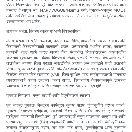
रोल्स, स्लिट रोल्स किंवा प्री-कट लिड्स — आणि ते तुमच्या फिलिंग लाइन्समध्ये कसे
बसतात हे जाणून घ्या. HARDVOGUE/Haimu मध्ये, ग्राहक-अनुकूल MOQs
आणि अपेक्षित लीड टाइम्स हे आमच्या फंक्शनल पॅकेजिंग मटेरियल मॅन्युफॅक्चरर्सच्या
आश्वासनाचा भाग आहेत.
उत्पादन क्षमता, वितरण कालावधी आणि विश्वसनीयता
मोठ्या प्रमाणात खरेदी करताना, उत्पादनाच्या वैशिष्ट्यांइतकीच उत्पादन क्षमता आणि
वितरणाची विश्वसनीयताही महत्त्वाची असते. उत्पादकाची स्थापित क्षमता, कामाच्या
पाळ्यांची पद्धत आणि जास्त मागणी किंवा यंत्रातील बिघाडांसाठीच्या आपत्कालीन
योजनांचे मूल्यांकन करा. वेळेवर वितरणाचे निकष, सरासरी लागणारा वेळ आणि त्यांनी
तातडीच्या मागण्या किंवा पुरवठा साखळीतील व्यत्यय कसे हाताळले याची उदाहरणे
विचारा. पुरवठादाराने तुमच्या खरेदी योजनेवर आधारित वास्तववादी अंदाज द्यावा आणि
विक्रेता-व्यवस्थापित मालसाठा (VMI) किंवा सुरक्षित साठा कार्यक्रमांसारखे मालसाठा
व्यवस्थापनाचे पर्याय उपलब्ध करून द्यावेत. विश्वसनीय वेळापत्रकामुळे उत्पादन
थांबण्याचा वेळ कमी होतो आणि उत्पादन अखंडित ठेवण्यास मदत होते.
गुणवत्ता नियंत्रण, नमुना चाचणी आणि विक्रीनंतरचे साहाय्य
एक मजबूत गुणवत्ता नियंत्रण कार्यक्रम तुमच्या मोठ्या गुंतवणुकीचे संरक्षण करतो.
गुणवत्ता नियंत्रण प्रक्रिया, स्वीकृती निकष आणि सदोष उत्पादने हाताळण्याची
प्रक्रिया पाहण्याची विनंती करा. पूर्ण उत्पादनापूर्वी नमुना चाचण्यांचा आग्रह धरा आणि
प्रथम-नमुना तपासणी (FAI) अहवालांची मागणी करा. जर मालाची डिलिव्हरी मान्य
केलेल्या वैशिष्ट्यांनुसार नसेल, तर माल परत करणे, पुनर्प्रक्रिया आणि नुकसान