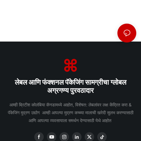
लेबल आणि फंक्शनल पॅकेजिंग सामग्रीचा ग्लोबल
अग्रगण्य पुरवठादार
आम्ही ब्रिटीश कोलंबिया कॅनडामध्ये आहोत, विशेषत: लेबलांवर लक्ष केंद्रित करा &
पॅकेजिंग मुद्रण उद्योग आम्ही आपल्या मुद्रण कच्च्या मालाची खरेदी सुलभ करण्यासाठी
आणि आपल्या व्यवसायाला समर्थन देण्यासाठी येथे आहोत