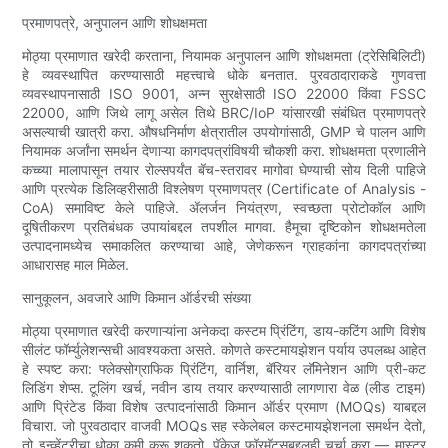
प्रमाणपत्रे, अनुपालन आणि शोधक्षमता
मोठ्या प्रमाणात खरेदी करताना, नियामक अनुपालन आणि शोधक्षमता (ट्रेसिबिलिटी)
हे व्यवस्थापित करण्यासाठी महत्त्वाचे धोके बनतात. पुरवठादाराकडे गुणवत्ता
व्यवस्थापनासाठी ISO 9001, अन्न सुरक्षेसाठी ISO 22000 किंवा FSSC
22000, आणि जिथे लागू असेल तिथे BRC/IoP यांसारखी संबंधित प्रमाणपत्रे
असल्याची खात्री करा. औषधनिर्माण क्षेत्रातील उपयोगांसाठी, GMP चे पालन आणि
नियामक अर्जांना समर्थन देणाऱ्या कागदपत्रांविषयी चौकशी करा. शोधक्षमता प्रणालीने
कच्च्या मालापासून तयार रोल्सपर्यंत बॅच-स्तरावर मागोवा घेण्याची सोय दिली पाहिजे
आणि प्रत्येक डिलिव्हरीसाठी विश्लेषण प्रमाणपत्र (Certificate of Analysis -
CoA) समाविष्ट केले पाहिजे. ॲलर्जन नियंत्रण, स्वच्छता प्रोटोकॉल आणि
दूषितीकरण प्रतिबंधक उपायांबद्दल तपशील मागवा. हैमूचा दृष्टिकोन शोधक्षमतेला
उत्पादनामध्येच समाकलित करण्याचा आहे, जेणेकरून ग्राहकांना कागदपत्रांच्या
आधारासह माल मिळेल.
सानुकूलन, अवजारे आणि किमान ऑर्डरची संख्या
मोठ्या प्रमाणात खरेदी करणाऱ्यांना अनेकदा कस्टम प्रिंटिंग, डाय-कटिंग आणि विशेष
सीलंट फॉर्म्युलेशन्सची आवश्यकता असते. कोणते कस्टमायझेशन पर्याय उपलब्ध आहेत
हे स्पष्ट करा: फ्लेक्सोग्राफिक प्रिंटिंग, वार्निश, बॅरियर लॅमिनेशन आणि प्री-कट
लिडिंग शेप्स. टूलिंग खर्च, नवीन डाय तयार करण्यासाठी लागणारा वेळ (लीड टाइम)
आणि प्रिंटेड किंवा विशेष उत्पादनांसाठी किमान ऑर्डर प्रमाण (MOQs) याबद्दल
विचारा. जो पुरवठादार वाजवी MOQs सह स्केलेबल कस्टमायझेशनला समर्थन देतो,
तो इन्व्हेंटरीचा धोका कमी करू शकतो. पॅकेज फॉरमॅट्सबद्दलही चर्चा करा — मास्टर