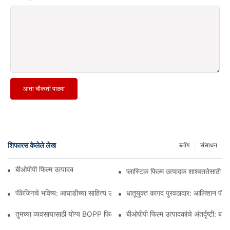
आता चौकशी पाठवा
शिफारस केलेले लेख
ब्लॉग
संसाधन
बीओपीपी फिल्म उत्पादक: लवचिक पॅकेजिंगचा कणा
प्लास्टिक फिल्म उत्पादक शाश्वततेसाठी 
पॅकेजिंगचे भविष्य: आघाडीच्या साहित्य उत्पादकांकडून अंतर्दृष्टी
धातूयुक्त कागद पुरवठादार: आलिशान पॅकेजि
तुमच्या व्यवसायासाठी योग्य BOPP फिल्म पुरवठादार निवडणे का महत्त्वाचे आहे
बीओपीपी फिल्म उत्पादकांचे अंतर्दृष्टी: बाज