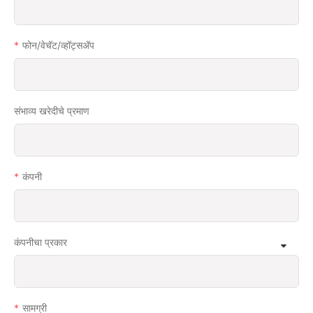
फोन/वेचॅट/व्हॉट्सअ‍ॅप
संभाव्य खरेदीचे प्रमाण
कंपनी
कंपनीचा प्रकार
सामग्री