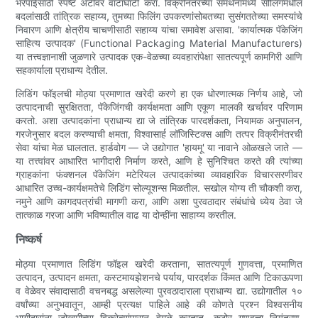
भरपाईसाठी स्पष्ट अटींवर वाटाघाटी करा. विक्रीनंतरच्या समर्थनामध्ये सीलिंगमधील
बदलांसाठी तांत्रिक सहाय्य, तुमच्या फिलिंग उपकरणांसोबतच्या सुसंगततेच्या समस्यांचे
निवारण आणि क्षेत्रीय चाचणीसाठी सहाय्य यांचा समावेश असावा. 'कार्यात्मक पॅकेजिंग
साहित्य उत्पादक' (Functional Packaging Material Manufacturers)
या तत्त्वज्ञानाशी जुळणारे उत्पादक एक-वेळच्या व्यवहारांपेक्षा सातत्यपूर्ण कामगिरी आणि
सहकार्याला प्राधान्य देतील.
लिडिंग फॉइलची मोठ्या प्रमाणात खरेदी करणे हा एक धोरणात्मक निर्णय आहे, जो
उत्पादनाची सुरक्षितता, पॅकेजिंगची कार्यक्षमता आणि एकूण मालकी खर्चावर परिणाम
करतो. अशा उत्पादकांना प्राधान्य द्या जे तांत्रिक पारदर्शकता, नियामक अनुपालन,
गरजेनुसार बदल करण्याची क्षमता, विश्वासार्ह लॉजिस्टिक्स आणि तत्पर विक्रीनंतरची
सेवा यांचा मेळ घालतात. हार्डवोग — जे उद्योगात 'हायमू' या नावाने ओळखले जाते —
या तत्त्वांवर आधारित भागीदारी निर्माण करते, आणि हे सुनिश्चित करते की त्यांच्या
ग्राहकांना फंक्शनल पॅकेजिंग मटेरियल उत्पादकांच्या व्यावहारिक विचारसरणीवर
आधारित उच्च-कार्यक्षमतेचे लिडिंग सोल्यूशन्स मिळतील. सखोल योग्य ती चौकशी करा,
नमुने आणि कागदपत्रांची मागणी करा, आणि अशा पुरवठादार संबंधांचे ध्येय ठेवा जे
तात्काळ गरजा आणि भविष्यातील वाढ या दोन्हींना साहाय्य करतील.
निष्कर्ष
मोठ्या प्रमाणात लिडिंग फॉइल खरेदी करताना, सातत्यपूर्ण गुणवत्ता, प्रमाणित
उत्पादन, उत्पादन क्षमता, कस्टमायझेशनचे पर्याय, पारदर्शक किंमत आणि टिकाऊपणा
व वेळेवर संवादासाठी वचनबद्ध असलेल्या पुरवठादाराला प्राधान्य द्या. उद्योगातील १०
वर्षांच्या अनुभवातून, आम्ही प्रत्यक्ष पाहिले आहे की कोणते प्रश्न विश्वसनीय
भागीदारांना जोखमीच्या विक्रेत्यांपासून वेगळे करतात—कठोर गुणवत्ता नियंत्रण,