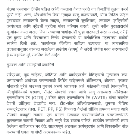
मोठ्या प्रमाणात लिडिंग फॉइल खरेदी करताना केवळ प्रति नग किमतींची तुलना करणे
पुरेसे नाही. अन्न, औषधनिर्माण किंवा ग्राहक वस्तू कंपन्यांसाठी, योग्य लिडिंग फॉइल
पुरवठादार उत्पादनाचे शेल्फ लाइफ, उत्पादनाची सुरक्षितता, उत्पादन प्रक्रियेची
कार्यक्षमता आणि ब्रँडची प्रतिमा यांवर परिणाम करतो. तुम्ही नवीन पुरवठादारांचे
मूल्यांकन करत असाल किंवा सध्याच्या भागीदारांशी पुन्हा वाटाघाटी करत असाल, तरीही
एक हुशार आणि विस्तारक्षम निर्णय घेण्यासाठी या मार्गदर्शिकेत महत्त्वाच्या बाबींची
रूपरेषा दिली आहे. 'कार्यात्मक पॅकेजिंग साहित्य उत्पादक' या व्यावसायिक
तत्त्वज्ञानानुसार कार्यरत असलेल्या हार्डवोग (हायमू) ने खरेदी संघांना मदत करण्यासाठी
हे व्यावहारिक मुद्दे संकलित केले आहेत.
गुणवत्ता आणि सामग्रीची कामगिरी
सर्वप्रथम, मूळ साहित्य, कोटिंग्ज आणि कार्यप्रदर्शन वैशिष्ट्यांचे मूल्यांकन करा.
उत्पादनाची अखंडता जपण्यासाठी लिडिंग फॉइलमध्ये ऑक्सिजन, ओलावा, प्रकाश
यांसारखे पुरेसे अडथळा गुणधर्म असणे आवश्यक आहे. फॉइलची जाडी (मायक्रॉन),
ॲल्युमिनियमचे प्रमाण, सीलंट लेयरची रचना आणि लागू असल्यास ऑक्सिजन
ट्रान्समिशन रेट (OTR) / वॉटर व्हेपर ट्रान्समिशन रेट (WVTR) यांचा तपशील
देणारी तांत्रिक डेटाशीट मागा. हीट-सील ॲप्लिकेशन्ससाठी, तुमच्या विशिष्ट
सब्सट्रेट्सवर (उदा. PET, PP, PS) शिफारस केलेली सीलिंग तापमान मर्यादा आणि
सीलची मजबुती तपासा. एक चांगला उत्पादक प्रयोगशाळेतील पडताळणीसाठी
तुलनात्मक चाचणी निकाल आणि नमुने देऊ शकला पाहिजे. हार्डवोग कार्यासाठी तयार
केलेल्या साहित्यावर भर देते: सातत्यपूर्ण अडथळा कार्यप्रदर्शन आणि विश्वसनीय सील
करण्याची क्षमता या गोष्टी अत्यावश्यक आहेत.