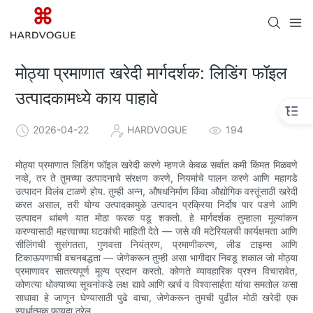
मोठ्या प्रमाणात खरेदी मार्गदर्शक: लिडिंग फॉइल
उत्पादकामध्ये काय पाहावे
2026-04-22
HARDVOGUE
194
मोठ्या प्रमाणात लिडिंग फॉइल खरेदी करणे म्हणजे केवळ सर्वात कमी किंमत मिळवणे
नव्हे, तर ते तुमच्या उत्पादनाचे संरक्षण करणे, नियमांचे पालन करणे आणि महागडे
उत्पादन विलंब टाळणे होय. तुम्ही अन्न, औषधनिर्माण किंवा औद्योगिक वस्तूंसाठी खरेदी
करत असाल, तरी योग्य उत्पादकामुळे उत्पादन प्रक्रिया निर्दोष पार पडणे आणि
उत्पादन थांबणे यात मोठा फरक पडू शकतो. हे मार्गदर्शक तुम्हाला मूल्यांकन
करण्यासाठी महत्त्वाच्या घटकांची माहिती देते — जसे की मटेरियलची कार्यक्षमता आणि
सीलिंगची सुसंगतता, गुणवत्ता नियंत्रण, प्रमाणीकरण, लीड टाइम्स आणि
टिकाऊपणाची वचनबद्धता — जेणेकरून तुम्ही असा भागीदार निवडू शकाल जो मोठ्या
प्रमाणावर सातत्यपूर्ण मूल्य प्रदान करतो. कोणते व्यावहारिक प्रश्न विचारावेत,
कोणत्या धोक्याच्या सूचनांकडे लक्ष द्यावे आणि खर्च व विश्वासार्हता यांचा समतोल कसा
साधावा हे जाणून घेण्यासाठी पुढे वाचा, जेणेकरून तुमची पुढील मोठी खरेदी एक
स्पर्धात्मक फायदा ठरेल.