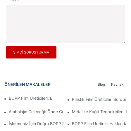
ŞIMDI SORUŞTURMA
ÖNERILEN MAKALELER
Blog
Kaynak
BOPP Film Üreticileri: Esnek Ambalajın Omurgası
Plastik Film Üreticileri Sürdürüle
Ambalajın Geleceği: Önde Gelen Malzeme Üreticilerinden Elde Edi
Metalize Kağıt Tedarikçileri: L
İşletmeniz İçin Doğru BOPP Film Tedarikçisini Seçmenin Önemi
BOPP Film Üreticisi Hakkında Bi