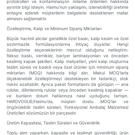
protokolleri ve kontaminasyon önleme önlemleri hakkında
ayrıntılı bilgi isteyin. Haimu'nun yaklaşımı, izlenebilirliği üretime
entegre ederek müşterilerin belgelerle desteklenen mallar
almasını sağlamaktır.
Özelleştirme, Kalıp ve Minimum Sipariş Miktarları
Büyük hacimli alıcılar genellikle özel baskı, kalıp kesim ve özel
sızdırmazlık formülasyonlarına ihtiyaç duyarlar. Hangi
özelleştirme seçeneklerinin mevcut olduğunu netleştirin:
flekso baskı, vernikler, bariyer laminasyonları ve önceden
kesilmiş kapak şekilleri. Kalıp maliyetleri, yeni kalıp oluşturma
teslim süresi ve baskılı veya özel ürünler için minimum sipariş
miktarları (MOQ) hakkında bilgi alın. Makul MOQ'larla
ölçeklenebilir özelleştirmeyi destekleyen bir tedarikçi, stok
riskini azaltabilir. Ayrıca paket formatlarını da görüşün — ana
rulolar, dilimlenmiş rulolar veya önceden kesilmiş kapaklar —
ve bunların dolum hatlarınıza nasıl uyduğunu tartışın.
HARDVOGUE/Haimu'da, müşteri dostu MOQ'lar ve
öngörülebilir teslim süreleri, Fonksiyonel Ambalaj Malzemesi
Üreticileri sözümüzün bir parçasıdır.
Üretim Kapasitesi, Teslim Süreleri ve Güvenilirlik
Toplu alım yaparken, kapasite ve teslimat güvenilirliği, ürün