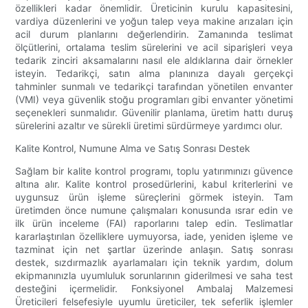
özellikleri kadar önemlidir. Üreticinin kurulu kapasitesini,
vardiya düzenlerini ve yoğun talep veya makine arızaları için
acil durum planlarını değerlendirin. Zamanında teslimat
ölçütlerini, ortalama teslim sürelerini ve acil siparişleri veya
tedarik zinciri aksamalarını nasıl ele aldıklarına dair örnekler
isteyin. Tedarikçi, satın alma planınıza dayalı gerçekçi
tahminler sunmalı ve tedarikçi tarafından yönetilen envanter
(VMI) veya güvenlik stoğu programları gibi envanter yönetimi
seçenekleri sunmalıdır. Güvenilir planlama, üretim hattı duruş
sürelerini azaltır ve sürekli üretimi sürdürmeye yardımcı olur.
Kalite Kontrol, Numune Alma ve Satış Sonrası Destek
Sağlam bir kalite kontrol programı, toplu yatırımınızı güvence
altına alır. Kalite kontrol prosedürlerini, kabul kriterlerini ve
uygunsuz ürün işleme süreçlerini görmek isteyin. Tam
üretimden önce numune çalışmaları konusunda ısrar edin ve
ilk ürün inceleme (FAI) raporlarını talep edin. Teslimatlar
kararlaştırılan özelliklere uymuyorsa, iade, yeniden işleme ve
tazminat için net şartlar üzerinde anlaşın. Satış sonrası
destek, sızdırmazlık ayarlamaları için teknik yardım, dolum
ekipmanınızla uyumluluk sorunlarının giderilmesi ve saha test
desteğini içermelidir. Fonksiyonel Ambalaj Malzemesi
Üreticileri felsefesiyle uyumlu üreticiler, tek seferlik işlemler