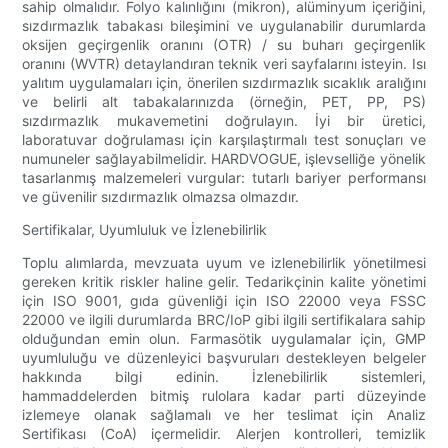
sahip olmalıdır. Folyo kalınlığını (mikron), alüminyum içeriğini,
sızdırmazlık tabakası bileşimini ve uygulanabilir durumlarda
oksijen geçirgenlik oranını (OTR) / su buharı geçirgenlik
oranını (WVTR) detaylandıran teknik veri sayfalarını isteyin. Isı
yalıtım uygulamaları için, önerilen sızdırmazlık sıcaklık aralığını
ve belirli alt tabakalarınızda (örneğin, PET, PP, PS)
sızdırmazlık mukavemetini doğrulayın. İyi bir üretici,
laboratuvar doğrulaması için karşılaştırmalı test sonuçları ve
numuneler sağlayabilmelidir. HARDVOGUE, işlevselliğe yönelik
tasarlanmış malzemeleri vurgular: tutarlı bariyer performansı
ve güvenilir sızdırmazlık olmazsa olmazdır.
Sertifikalar, Uyumluluk ve İzlenebilirlik
Toplu alımlarda, mevzuata uyum ve izlenebilirlik yönetilmesi
gereken kritik riskler haline gelir. Tedarikçinin kalite yönetimi
için ISO 9001, gıda güvenliği için ISO 22000 veya FSSC
22000 ve ilgili durumlarda BRC/IoP gibi ilgili sertifikalara sahip
olduğundan emin olun. Farmasötik uygulamalar için, GMP
uyumluluğu ve düzenleyici başvuruları destekleyen belgeler
hakkında bilgi edinin. İzlenebilirlik sistemleri,
hammaddelerden bitmiş rulolara kadar parti düzeyinde
izlemeye olanak sağlamalı ve her teslimat için Analiz
Sertifikası (CoA) içermelidir. Alerjen kontrolleri, temizlik