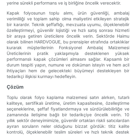
yerine sürekli performans ve iş birliğine öncelik verecektir.
Kapak folyosunun toplu alımı, ürün güvenliği, ambalaj
verimliliği ve toplam sahip olma maliyetini etkileyen stratejik
bir karardır. Teknik şeffaflığı, mevzuata uyumu, ölçeklenebilir
özelleştirmeyi, güvenilir lojistiği ve hızlı satış sonrası hizmeti
bir araya getiren üreticilere öncelik verin. Sektörde Haimu
olarak bilinen HARDVOGUE, bu prensipler etrafında ortaklıklar
kurarak müşterilerinin Fonksiyonel Ambalaj Malzemesi
Üreticilerinin pratik yaklaşımıyla desteklenen yüksek
performanslı kapak çözümleri almasını sağlar. Kapsamlı bir
durum tespiti yapın, numune ve doküman isteyin ve hem acil
ihtiyaçları hem de gelecekteki büyümeyi destekleyen bir
tedarikçi ilişkisi kurmayı hedefleyin.
Çözüm
Toplu olarak folyo kaplama malzemesi satın alırken, tutarlı
kaliteye, sertifikalı üretime, üretim kapasitesine, özelleştirme
seçeneklerine, şeffaf fiyatlandırmaya ve sürdürülebilirliğe ve
zamanında iletişime bağlı bir tedarikçiye öncelik verin. 10
yıllık sektör deneyimimizle, güvenilir ortakları riskli satıcılardan
ayıran soruların neler olduğunu bizzat gördük: titiz kalite
kontrolü, ölçeklenebilir teslim süreleri ve hızlı teknik destek