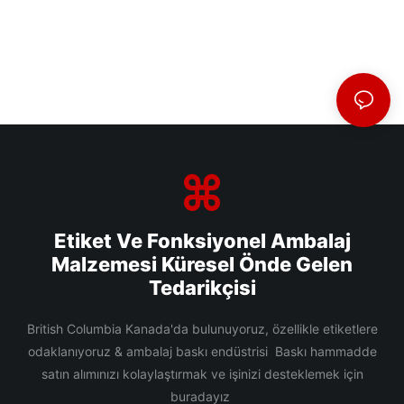
Etiket Ve Fonksiyonel Ambalaj
Malzemesi Küresel Önde Gelen
Tedarikçisi
British Columbia Kanada'da bulunuyoruz, özellikle etiketlere
odaklanıyoruz & ambalaj baskı endüstrisi Baskı hammadde
satın alımınızı kolaylaştırmak ve işinizi desteklemek için
buradayız