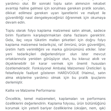
yardımcı olur. Bir sonraki toplu satın alımınızın rekabet
avantajı haline gelmesi için sorulması gereken pratik soruları,
dikkat edilmesi gereken uyarı işaretlerini ve maliyet ile
güvenilirliği nasıl dengeleyeceğinizi öğrenmek için okumaya
devam edin.
Toplu olarak folyo kaplama malzemesi satın almak, sadece
birim fiyatlarını karşılaştırmaktan daha fazlasını gerektirir.
Gıda, ilaç veya tüketim malları şirketleri için doğru folyo
kaplama malzemesi tedarikçisi, raf ömrünü, ürün güvenliğini,
üretim hattı verimliliğini ve marka görünümünü etkiler. İster
yeni tedarikçileri değerlendiriyor olun ister mevcut
ortaklarınızla yeniden görüşüyor olun, bu kılavuz akıllı ve
ölçeklenebilir bir karar vermek için önemli hususları
özetlemektedir. Fonksiyonel Ambalaj Malzemesi Üreticileri iş
felsefesiyle faaliyet gösteren HARDVOGUE (Haimu), satın
alma ekiplerine yardımcı olmak için bu pratik ipuçlarını
derlemiştir.
Kalite ve Malzeme Performansı
Öncelikle, temel malzemeleri, kaplamaları ve performans
özelliklerini değerlendirin. Kaplama folyosu, ürün bütünlüğünü
korumak için yeterli bariyer özelliklerine (oksijen, nem, ışık)