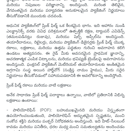
మరియు నిపుణుల పరిజ్ఞానాన్ని అందిస్తుంది. మరింత తెలివైన,
వేగవంతమైన మరియు పర్యావరణ అనుకూలమైన ప్యాకేజింగ్ నిర్ణయాలు
తీసుకోవడానికి ముందుకు చదవండి.
ఆధునిక ప్యాకేజింగ్‌లో ష్రింక్ ఫిల్మ్ ఒక కీలకమైన భాగం. ఇది ఆహారం నుండి
ఎలక్ట్రానిక్స్ వరకు వివిధ పరిశ్రమలలో ఉత్పత్తికి రక్షణ, ట్యాంపర్ ఎవిడెన్స్
(తమలపడినట్లు రుజువు), మరియు షెల్ఫ్ అప్పీల్‌ను అందిస్తుంది.
తయారీదారులు, రిటైలర్లు, మరియు ప్యాకేజింగ్ డిజైనర్లకు ష్రింక్ ఫిల్మ్ యొక్క
రకాలు, లక్షణాలు, మరియు ఉత్తమ పద్ధతుల గురించి అవగాహన కలిగి
ఉండటం అత్యవసరం. ఈ గైడ్ మీకు అవసరమైన ప్రాథమిక జ్ఞానాన్ని,
ఆచరణాత్మక ఎంపిక చిట్కాలను, మరియు భవిష్యత్ ట్రెండ్‌లపై అవగాహనను
అందిస్తుంది. ఫంక్షనల్ ప్యాకేజింగ్ మెటీరియల్ తయారీదారులకు అంకితమైన
అగ్రగామి సంస్థ అయిన హార్డ్‌వోగ్ (సంక్షిప్త నామం హైము), మీరు సరైన
నిర్ణయాలు తీసుకోవడంలో సహాయపడటానికి ఈ అవలోకనాన్ని అందిస్తోంది.
ష్రింక్ ఫిల్మ్ రకాలు మరియు వాటి లక్షణాలు
అనేక సాధారణ ష్రింక్ ఫిల్మ్ పదార్థాలు ఉన్నాయి, వాటిలో ప్రతిదానికి విభిన్న
లక్షణాలు ఉంటాయి:
- పాలియోలెఫిన్ (POF): బహుముఖమైనది మరియు విస్తృతంగా
ఉపయోగించబడుతుంది, పాలియోలెఫిన్ అద్భుతమైన స్పష్టతను, మంచి
సంకోచ శక్తిని మరియు పంక్చర్ నిరోధకతను అందిస్తుంది. ఇది హీట్-సీలబుల్
కావడం మరియు పనితీరు, ధరల మధ్య మంచి సమతుల్యతను అందించడం