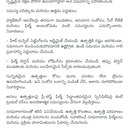
స్పష్టమైన రక్షణ పొరగా ఉపయోగిస్తారా అనే విషయాన్ని పరిగణించండి.
సమస్య పరిష్కారం మరియు ఉత్తమ పద్ధతులు
ప్యాకేజింగ్ ఆపరేటర్లు తరచుగా ముడతలు, అసమాన సంకోచం, సీల్ లీకేజ్
మరియు ఫిల్మ్ అంటుకోవడం వంటి సమస్యలను ఎదుర్కొంటారు.
నివారణలు:
- హీట్ టన్నెల్ సెట్టింగ్‌లను ఆప్టిమైజ్ చేయండి: ఉత్పత్తికి నష్టం జరగకుండా,
సమానంగా కుంచించుకుపోవడానికి ఉష్ణోగ్రత, ఉండే సమయం మరియు గాలి
ప్రవాహాన్ని సర్దుబాటు చేయండి.
- ఫిల్మ్ టెన్షన్ మరియు లోడింగ్‌ను క్రమాంకనం చేయండి: తప్పు టెన్షన్
ముడతలకు మరియు బలహీనమైన సీల్స్‌కు కారణమవుతుంది.
సున్నితమైన ఉత్పత్తుల కోసం మూల పలకలు లేదా ట్రేలను
ఉపయోగించండి: ఇవి సంకోచ బలాన్ని పంపిణీ చేసి, ఆకారం మారిపోకుండా
నివారిస్తాయి.
అసలు ఉత్పత్తులపై ప్రీ-టెస్ట్ ఫిల్మ్: సిద్ధాంతపరమైన స్పెసిఫికేషన్ల కంటే
ట్రయల్ రన్‌లు ఆచరణాత్మక సమస్యలను వేగంగా వెల్లడిస్తాయి.
సరఫరాదారులతో కలిసి పనిచేయండి: ఉత్పత్తి కొలతలు, ఉత్పత్తి పరిమాణం
మరియు యంత్ర వివరాలను పంచుకోండి. సహకరించే సరఫరాదారు ఫిల్మ్‌లను
మరియు ప్రక్రియ పారామితులను సిఫార్సు చేయగలరు.