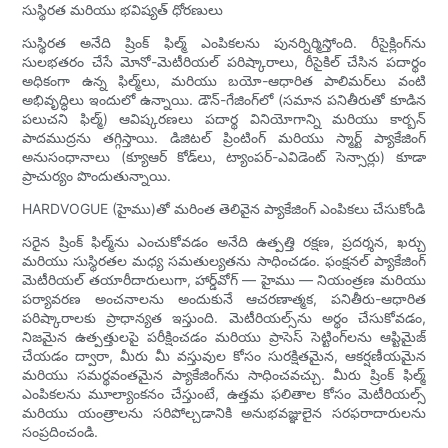
సుస్థిరత మరియు భవిష్యత్ ధోరణులు
సుస్థిరత అనేది ష్రింక్ ఫిల్మ్ ఎంపికలను పునర్నిర్మిస్తోంది. రీసైక్లింగ్‌ను
సులభతరం చేసే మోనో-మెటీరియల్ పరిష్కారాలు, రీసైకిల్ చేసిన పదార్థం
అధికంగా ఉన్న ఫిల్మ్‌లు, మరియు బయో-ఆధారిత పాలిమర్‌లు వంటి
అభివృద్ధిలు ఇందులో ఉన్నాయి. డౌన్-గేజింగ్‌లో (సమాన పనితీరుతో కూడిన
పలుచని ఫిల్మ్) ఆవిష్కరణలు పదార్థ వినియోగాన్ని మరియు కార్బన్
పాదముద్రను తగ్గిస్తాయి. డిజిటల్ ప్రింటింగ్ మరియు స్మార్ట్ ప్యాకేజింగ్
అనుసంధానాలు (క్యూఆర్ కోడ్‌లు, ట్యాంపర్-ఎవిడెంట్ సెన్సార్లు) కూడా
ప్రాచుర్యం పొందుతున్నాయి.
HARDVOGUE (హైము)తో మరింత తెలివైన ప్యాకేజింగ్ ఎంపికలు చేసుకోండి
సరైన ష్రింక్ ఫిల్మ్‌ను ఎంచుకోవడం అనేది ఉత్పత్తి రక్షణ, ప్రదర్శన, ఖర్చు
మరియు సుస్థిరతల మధ్య సమతుల్యతను సాధించడం. ఫంక్షనల్ ప్యాకేజింగ్
మెటీరియల్ తయారీదారులుగా, హార్డ్‌వోగ్ — హైము — నియంత్రణ మరియు
పర్యావరణ అంచనాలను అందుకునే ఆచరణాత్మక, పనితీరు-ఆధారిత
పరిష్కారాలకు ప్రాధాన్యత ఇస్తుంది. మెటీరియల్స్‌ను అర్థం చేసుకోవడం,
నిజమైన ఉత్పత్తులపై పరీక్షించడం మరియు ప్రాసెస్ సెట్టింగ్‌లను ఆప్టిమైజ్
చేయడం ద్వారా, మీరు మీ వస్తువుల కోసం సురక్షితమైన, ఆకర్షణీయమైన
మరియు సమర్థవంతమైన ప్యాకేజింగ్‌ను సాధించవచ్చు. మీరు ష్రింక్ ఫిల్మ్
ఎంపికలను మూల్యాంకనం చేస్తుంటే, ఉత్తమ ఫలితాల కోసం మెటీరియల్స్
మరియు యంత్రాలను సరిపోల్చడానికి అనుభవజ్ఞులైన సరఫరాదారులను
సంప్రదించండి.