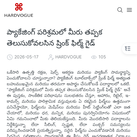
ప్యాకేజింగ్ పరిశ్రమలో మీరు తప్పక
తెలుసుకోవలసిన ష్రింక్ ఫిల్మ్ గైడ్
2026-05-17
HARDVOGUE
105
ఒకేసారి ఉత్పత్తి రక్షణ, షెల్ఫ్ ఆకర్షణ మరియు ప్యాకింగ్ సామర్థ్యాన్ని
పెంచుకోవాలని చూస్తున్నారా? ప్యాకేజింగ్ టూల్‌బాక్స్‌లో ష్రింక్ ఫిల్మ్ అత్యంత
బహుముఖమైన మరియు తరచుగా అపార్థం చేసుకోబడే పదార్థాలలో ఒకటి.
"ప్యాకేజింగ్ పరిశ్రమలో మీరు తప్పక తెలుసుకోవలసిన ష్రింక్ ఫిల్మ్ గైడ్" అనే
ఈ పుస్తకం, సాంకేతిక పరిభాషను సులభతరం చేస్తూ, ఆహారం, రిటైల్, ఇ-
కామర్స్ మరియు పారిశ్రామిక వస్తువులకు ఏ రకమైన ఫిల్మ్‌లు ఉత్తమంగా
పనిచేస్తాయో, ఫిల్మ్‌లను మెషీన్‌లు మరియు హీట్ సెట్టింగ్‌లతో ఎలా జత
చేయాలో, మరియు ధర, మన్నిక, మరియు పునర్వినియోగం విషయంలో
ఏమి గమనించాలో మీకు తెలియజేస్తుంది. మీరు మొదటిసారి పదార్థాలను
నిర్దేశిస్తున్నా లేదా సీలింగ్, స్పష్టత, లేదా పంక్చర్ సమస్యలను
పరిష్కరించడానికి ప్రయత్నిస్తున్నా, సరైన ఫిల్మ్‌ను ఎంచుకోవడానికి మరియు
స్థిరమైన ఫలితాలను పొందడానికి ఈ శీఘ్ర గైడ్ ఆచరణాత్మక చిట్కాలు