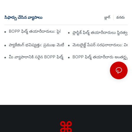
సిఫార్సు చేసిన వ్యాసాలు
బ్లాగ్
వనరు
BOPP ఫిల్మ్ తయారీదారులు: ఫ్లెక్సిబుల్ ప్యాకేజింగ్ యొక్క వెన్నెముక
ప్లాస్టిక్ ఫిల్మ్ తయారీదారులు స్థిర
ప్యాకేజింగ్ భవిష్యత్తు: ప్రముఖ మెటీరియల్ తయారీదారుల నుండి అంతర్దృష్టుల
మెటలైజ్డ్ పేపర్ సరఫరాదారులు: వి
మీ వ్యాపారానికి సరైన BOPP ఫిల్మ్ సరఫరాదారుని ఎంచుకోవడం ఎందుకు ము
BOPP ఫిల్మ్ తయారీదారు అంతర్దృష్టుల