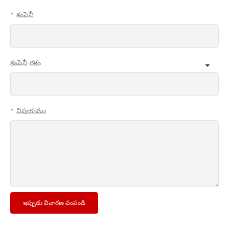
కంపెనీ
కంపెనీ రకం
విషయము
ఇప్పుడు విచారణ పంపండి