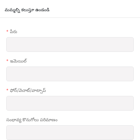
మమ్మల్ని కలుస్తూ ఉండండి
పేరు
ఇమెయిల్
ఫోన్/వెచాట్/వాట్సాప్
సంభావ్య కొనుగోలు పరిమాణం