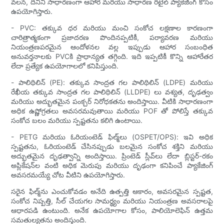
వలన, దీనిని సాధారణంగా ఆహార మరియు సాధారణ రిటైల్ ప్యాకేజింగ్ కోసం
ఉపయోగిస్తారు.
- PVC: తక్కువ ధర మరియు మంచి సంకోచ లక్షణాల కారణంగా
చారిత్రాత్మకంగా ప్రజాదరణ పొందినప్పటికీ, పర్యావరణ మరియు
నియంత్రణపరమైన ఆందోళనల వల్ల ఇప్పుడు ఆహార సంబంధిత
అనువర్తనాలకు PVCకి ప్రాధాన్యత తగ్గింది. ఇది ఇప్పటికీ కొన్ని ఆహారేతర
లేదా ప్రత్యేక ఉపయోగాలలో కనిపిస్తుంది.
- పాలిథిలిన్ (PE): తక్కువ సాంద్రత గల పాలిథిలిన్ (LDPE) మరియు
రేఖీయ తక్కువ సాంద్రత గల పాలిథిలిన్ (LLDPE) లు వశ్యత, దృఢత్వం
మరియు అద్భుతమైన పంక్చర్ నిరోధకతను అందిస్తాయి. వీటికి సాధారణంగా
అధిక ఉష్ణోగ్రతలు అవసరమవుతాయి మరియు POF తో పోలిస్తే తక్కువ
సంకోచ బలం మరియు స్పష్టతను కలిగి ఉంటాయి.
- PETG మరియు ఓరియంటెడ్ ఫిల్మ్‌లు (OSPET/OPS): ఇవి అధిక
స్పష్టతను, ఓరియంటెడ్ చేసినప్పుడు బలమైన సంకోచ శక్తిని మరియు
అద్భుతమైన దృఢత్వాన్ని అందిస్తాయి. ప్రింటెడ్ స్లీవ్‌లు లేదా బ్లిస్టర్-రకం
అప్లికేషన్‌ల వంటి అధిక మెరుపు మరియు దృఢంగా కనిపించే ప్యాకేజింగ్
అవసరమయ్యే చోట వీటిని ఉపయోగిస్తారు.
సరైన ఫిల్మ్‌ను ఎంచుకోవడం అనేది ఉత్పత్తి ఆకారం, అవసరమైన స్పష్టత,
సంకోచ నిష్పత్తి, సీల్ చేయగల సామర్థ్యం మరియు నియంత్రణ అవసరాలపై
ఆధారపడి ఉంటుంది. అనేక ఉపయోగాల కోసం, పాలియోలెఫిన్ ఉత్తమ
సమతుల్యతను అందిస్తుంది.