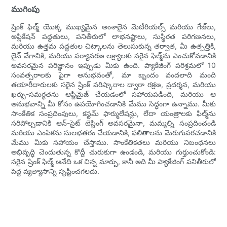
ముగింపు
ష్రింక్ ఫిల్మ్ యొక్క ముఖ్యమైన అంశాలైన మెటీరియల్స్ మరియు గేజ్‌లు,
అప్లికేషన్ పద్ధతులు, పనితీరులో లాభనష్టాలు, సుస్థిరత పరిగణనలు,
మరియు ఉత్తమ పద్ధతుల చిట్కాలను తెలుసుకున్న తర్వాత, మీ ఉత్పత్తికి,
లైన్ వేగానికి, మరియు పర్యావరణ లక్ష్యాలకు సరైన ఫిల్మ్‌ను ఎంచుకోవడానికి
అవసరమైన పరిజ్ఞానం ఇప్పుడు మీకు ఉంది. ప్యాకేజింగ్ పరిశ్రమలో 10
సంవత్సరాలకు పైగా అనుభవంతో, మా బృందం వందలాది మంది
తయారీదారులకు సరైన ష్రింక్ పరిష్కారాల ద్వారా రక్షణ, ప్రదర్శన, మరియు
ఖర్చు-సమర్థతను ఆప్టిమైజ్ చేయడంలో సహాయపడింది, మరియు ఆ
అనుభవాన్ని మీ కోసం ఉపయోగించడానికి మేము సిద్ధంగా ఉన్నాము. మీకు
సాంకేతిక సంప్రదింపులు, కస్టమ్ ఫార్ములేషన్లు, లేదా యంత్రాలకు ఫిల్మ్‌ను
సరిపోల్చడానికి ఆన్-సైట్ టెస్టింగ్ అవసరమైనా, మమ్మల్ని సంప్రదించండి
మరియు ఎంపికను సులభతరం చేయడానికి, ఫలితాలను మెరుగుపరచడానికి
మేము మీకు సహాయం చేస్తాము. సాంకేతికతలు మరియు నిబంధనలు
అభివృద్ధి చెందుతున్న కొద్దీ చురుకుగా ఉండండి, మరియు గుర్తుంచుకోండి:
సరైన ష్రింక్ ఫిల్మ్ అనేది ఒక చిన్న మార్పు, కానీ అది మీ ప్యాకేజింగ్ పనితీరులో
పెద్ద వ్యత్యాసాన్ని సృష్టించగలదు.