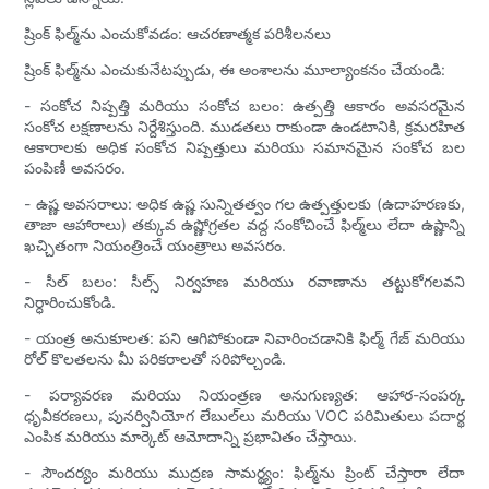
ష్రింక్ ఫిల్మ్‌ను ఎంచుకోవడం: ఆచరణాత్మక పరిశీలనలు
ష్రింక్ ఫిల్మ్‌ను ఎంచుకునేటప్పుడు, ఈ అంశాలను మూల్యాంకనం చేయండి:
- సంకోచ నిష్పత్తి మరియు సంకోచ బలం: ఉత్పత్తి ఆకారం అవసరమైన
సంకోచ లక్షణాలను నిర్దేశిస్తుంది. ముడతలు రాకుండా ఉండటానికి, క్రమరహిత
ఆకారాలకు అధిక సంకోచ నిష్పత్తులు మరియు సమానమైన సంకోచ బల
పంపిణీ అవసరం.
- ఉష్ణ అవసరాలు: అధిక ఉష్ణ సున్నితత్వం గల ఉత్పత్తులకు (ఉదాహరణకు,
తాజా ఆహారాలు) తక్కువ ఉష్ణోగ్రతల వద్ద సంకోచించే ఫిల్మ్‌లు లేదా ఉష్ణాన్ని
ఖచ్చితంగా నియంత్రించే యంత్రాలు అవసరం.
- సీల్ బలం: సీల్స్ నిర్వహణ మరియు రవాణాను తట్టుకోగలవని
నిర్ధారించుకోండి.
- యంత్ర అనుకూలత: పని ఆగిపోకుండా నివారించడానికి ఫిల్మ్ గేజ్ మరియు
రోల్ కొలతలను మీ పరికరాలతో సరిపోల్చండి.
- పర్యావరణ మరియు నియంత్రణ అనుగుణ్యత: ఆహార-సంపర్క
ధృవీకరణలు, పునర్వినియోగ లేబుల్‌లు మరియు VOC పరిమితులు పదార్థ
ఎంపిక మరియు మార్కెట్ ఆమోదాన్ని ప్రభావితం చేస్తాయి.
- సౌందర్యం మరియు ముద్రణ సామర్థ్యం: ఫిల్మ్‌ను ప్రింట్ చేస్తారా లేదా