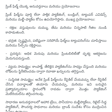
ష్రింక్ ఫిల్మ్ యొక్క అనువర్తనాలు మరియు ప్రయోజనాలు
ష్రింక్ ఫిల్మ్‌ను పూర్తి లేదా పాక్షిక ప్యాకేజింగ్, బండ్లింగ్, ట్యాంపర్ ఎవిడెన్స్
మరియు మల్టీ-ప్యాక్‌ల కోసం ఉపయోగిస్తారు. ముఖ్య ప్రయోజనాలు:
- రక్షణ: వస్తువులను దుమ్ము, తేమ మరియు చిన్నపాటి గీతల నుండి
కాపాడుతుంది.
- భద్రత: స్పష్టమైన, పటిష్టంగా సరిపోయే ఫిల్మ్‌లు ట్యాంపరింగ్‌ను చూపిస్తాయి
మరియు సీల్స్‌ను రక్షిస్తాయి.
- ప్రదర్శన: అధిక మెరుపు మరియు ప్రింటబిలిటీతో దృశ్య ఆకర్షణను
మెరుగుపరుస్తుంది.
- వ్యయ సామర్థ్యం: కాంపాక్ట్, తేలికైన ప్యాకేజింగ్‌ను సాధ్యం చేస్తుంది మరియు
లోడ్‌లను స్థిరీకరించడం ద్వారా రవాణా ఖర్చులను తగ్గిస్తుంది.
- సుస్థిరత సామర్థ్యం: అనేక ష్రింక్ ఫిల్మ్‌లను రీసైకిల్ చేయవచ్చు లేదా రీసైకిల్
చేసిన పదార్థాలతో తయారు చేయవచ్చు, మరియు ఇవి బరువైన
ప్రత్యామ్నాయాల స్థానంలోకి రావడం ద్వారా మొత్తం ప్యాకేజింగ్
మెటీరియల్‌ను తగ్గించగలవు.
సాధారణ అనువర్తనాలలో ఆహార ట్రేలు, పానీయాల మల్టీప్యాక్‌లు, రిటైల్-సిద్ధ
ప్యాకేజింగ్, సౌందర్య సాధనాలు మరియు బ్రాండ్ సందేశం కోసం ముద్రించిన
స్లీవ్‌లు ఉన్నాయి.