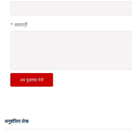
सामग्री
अब पूछताछ भेजें
अनुशंसित लेख