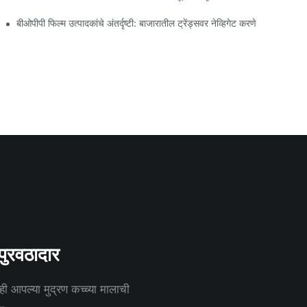
बीओपीपी फिल्म उत्पादकांचे अंतर्दृष्टी: बाजारातील ट्रेंड्सवर नेव्हिगेट करणे
पुरवठादार
ही आपल्या मुद्रण कच्च्या मालाची