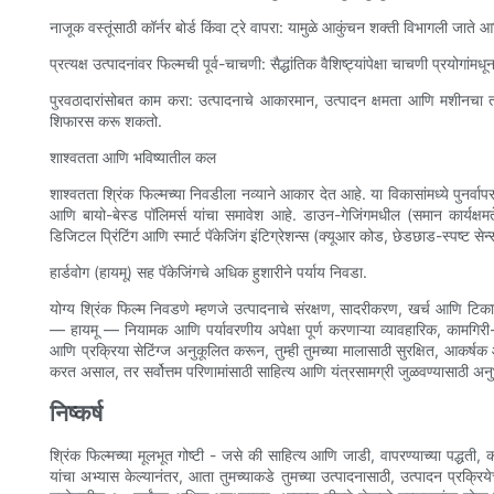
नाजूक वस्तूंसाठी कॉर्नर बोर्ड किंवा ट्रे वापरा: यामुळे आकुंचन शक्ती विभागली जाते
प्रत्यक्ष उत्पादनांवर फिल्मची पूर्व-चाचणी: सैद्धांतिक वैशिष्ट्यांपेक्षा चाचणी प्रय
पुरवठादारांसोबत काम करा: उत्पादनाचे आकारमान, उत्पादन क्षमता आणि मशीनचा त
शिफारस करू शकतो.
शाश्वतता आणि भविष्यातील कल
शाश्वतता श्रिंक फिल्मच्या निवडीला नव्याने आकार देत आहे. या विकासांमध्ये पुनर्व
आणि बायो-बेस्ड पॉलिमर्स यांचा समावेश आहे. डाउन-गेजिंगमधील (समान कार्यक्षम
डिजिटल प्रिंटिंग आणि स्मार्ट पॅकेजिंग इंटिग्रेशन्स (क्यूआर कोड, छेडछाड-स्पष्ट सेन
हार्डवोग (हायमू) सह पॅकेजिंगचे अधिक हुशारीने पर्याय निवडा.
योग्य श्रिंक फिल्म निवडणे म्हणजे उत्पादनाचे संरक्षण, सादरीकरण, खर्च आणि टिकाऊ
— हायमू — नियामक आणि पर्यावरणीय अपेक्षा पूर्ण करणाऱ्या व्यावहारिक, कामगिरी-क
आणि प्रक्रिया सेटिंग्ज अनुकूलित करून, तुम्ही तुमच्या मालासाठी सुरक्षित, आकर्षक आण
करत असाल, तर सर्वोत्तम परिणामांसाठी साहित्य आणि यंत्रसामग्री जुळवण्यासाठी अनुभव
निष्कर्ष
श्रिंक फिल्मच्या मूलभूत गोष्टी - जसे की साहित्य आणि जाडी, वापरण्याच्या पद्धती, क
यांचा अभ्यास केल्यानंतर, आता तुमच्याकडे तुमच्या उत्पादनासाठी, उत्पादन प्रक्रियेच्