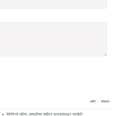
ब्लॉग
संसाधन
पॅकेजिंगचे भविष्य: आघाडीच्या साहित्य उत्पादकांकडून अंतर्दृष्टी