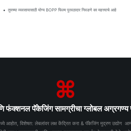
तुमच्या व्यवसायासाठी योग्य BOPP फिल्म पुरवठादार निवडणे का महत्त्वाचे आहे
 फंक्शनल पॅकेजिंग सामग्रीचा ग्लोबल अग्रगण्य 
्ये आहोत, विशेषत: लेबलांवर लक्ष केंद्रित करा & पॅकेजिंग मुद्रण उद्योग आम्