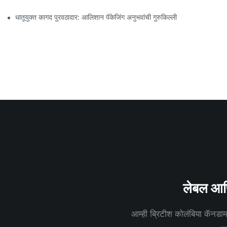
धातूयुक्त कागद पुरवठादार: आलिशान पॅकेजिंग अनुभवांची गुरुकिल्ली
लेबल आणि
आम्ही ब्रिटीश कोलंबिया कॅनडामध