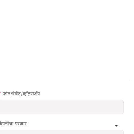
फोन/वेचॅट/व्हॉट्सअ‍ॅप
कंपनीचा प्रकार