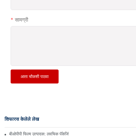
सामग्री
आता चौकशी पाठवा
शिफारस केलेले लेख
बीओपीपी फिल्म उत्पादक: लवचिक पॅकेजिंगचा कणा