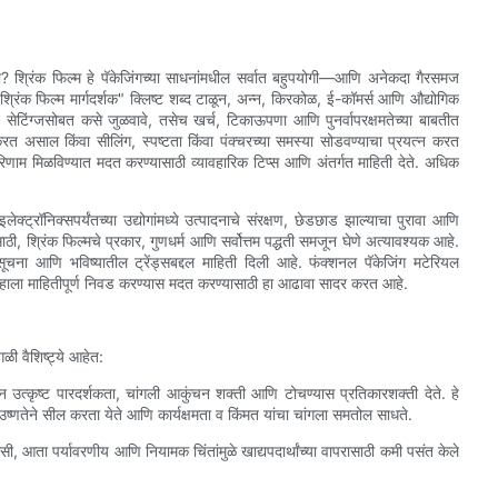
ता? श्रिंक फिल्म हे पॅकेजिंगच्या साधनांमधील सर्वात बहुपयोगी—आणि अनेकदा गैरसमज
्रिंक फिल्म मार्गदर्शक" क्लिष्ट शब्द टाळून, अन्न, किरकोळ, ई-कॉमर्स आणि औद्योगिक
ट सेटिंग्जसोबत कसे जुळवावे, तसेच खर्च, टिकाऊपणा आणि पुनर्वापरक्षमतेच्या बाबतीत
िवड करत असाल किंवा सीलिंग, स्पष्टता किंवा पंक्चरच्या समस्या सोडवण्याचा प्रयत्न करत
 परिणाम मिळविण्यात मदत करण्यासाठी व्यावहारिक टिप्स आणि अंतर्गत माहिती देते. अधिक
क्ट्रॉनिक्सपर्यंतच्या उद्योगांमध्ये उत्पादनाचे संरक्षण, छेडछाड झाल्याचा पुरावा आणि
, श्रिंक फिल्मचे प्रकार, गुणधर्म आणि सर्वोत्तम पद्धती समजून घेणे अत्यावश्यक आहे.
 सूचना आणि भविष्यातील ट्रेंड्सबद्दल माहिती दिली आहे. फंक्शनल पॅकेजिंग मटेरियल
 तुम्हाला माहितीपूर्ण निवड करण्यास मदत करण्यासाठी हा आढावा सादर करत आहे.
ळी वैशिष्ट्ये आहेत:
त्कृष्ट पारदर्शकता, चांगली आकुंचन शक्ती आणि टोचण्यास प्रतिकारशक्ती देते. हे
ष्णतेने सील करता येते आणि कार्यक्षमता व किंमत यांचा चांगला समतोल साधते.
हीसी, आता पर्यावरणीय आणि नियामक चिंतांमुळे खाद्यपदार्थांच्या वापरासाठी कमी पसंत केले