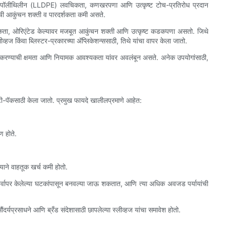
पॉलीथिलीन (LLDPE) लवचिकता, कणखरपणा आणि उत्कृष्ट टोच-प्रतिरोध प्रदान
ंची आकुंचन शक्ती व पारदर्शकता कमी असते.
शकता, ओरिएंटेड केल्यावर मजबूत आकुंचन शक्ती आणि उत्कृष्ट कडकपणा असतो. जिथे
ज किंवा ब्लिस्टर-प्रकारच्या ॲप्लिकेशन्ससाठी, तिथे यांचा वापर केला जातो.
ल करण्याची क्षमता आणि नियामक आवश्यकता यांवर अवलंबून असते. अनेक उपयोगांसाठी,
ल्टी-पॅकसाठी केला जातो. प्रमुख फायदे खालीलप्रमाणे आहेत:
ण होते.
्याने वाहतूक खर्च कमी होतो.
ुनर्वापर केलेल्या घटकांपासून बनवल्या जाऊ शकतात, आणि त्या अधिक अवजड पर्यायांची
सौंदर्यप्रसाधने आणि ब्रँड संदेशासाठी छापलेल्या स्लीव्हज यांचा समावेश होतो.