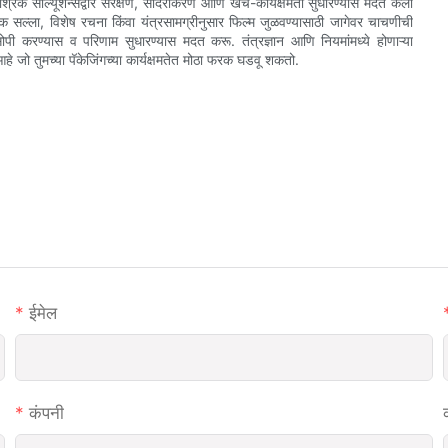
रिंक सोल्यूशन्सद्वारे संरक्षण, सादरीकरण आणि खर्च-कार्यक्षमता सुधारण्यास मदत केली
क सल्ला, विशेष रचना किंवा यंत्रसामग्रीनुसार फिल्म जुळवण्यासाठी जागेवर चाचणीची
ी करण्यास व परिणाम सुधारण्यास मदत करू. तंत्रज्ञान आणि नियमांमध्ये होणाऱ्या
े जो तुमच्या पॅकेजिंगच्या कार्यक्षमतेत मोठा फरक घडवू शकतो.
ईमेल
कंपनी