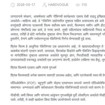
2026-05-17
HARDVOGUE
110
उत्पादनाचे संरक्षण, आकर्षकता आणि पॅकिंगची कार्यक्षमता एकाच वेळी वाढवू इच्छि
असलेले—साहित्य आहे. हे "पॅकेजिंग उद्योगातील तुम्हाला माहित असायलाच हवे असे श
वस्तूंसाठी कोणत्या प्रकारची फिल्म सर्वोत्तम काम करते, फिल्म्सना मशीन आणि ही
कोणत्या गोष्टींकडे लक्ष द्यावे, हे स्पष्ट करते. तुम्ही पहिल्यांदाच साहित्याची न
असाल, तरीही हे छोटे मार्गदर्शक तुम्हाला योग्य फिल्म निवडण्यात आणि सातत्यपूर्ण
हुशारीने, वेगाने आणि पर्यावरणपूरक पॅकेजिंगचे निर्णय घेण्यासाठी पुढे वाचा.
श्रिंक फिल्म हे आधुनिक पॅकेजिंगचा एक आधारस्तंभ आहे, जे खाद्यपदार्थांपासून ते इले
आकर्षक मांडणी प्रदान करते. उत्पादक, किरकोळ विक्रेते आणि पॅकेजिंग डिझाइनर्ससाठी
या मार्गदर्शिकेत तुम्हाला आवश्यक असलेले मूलभूत ज्ञान, निवडीसाठी व्यावहारिक
उत्पादकांसाठी वचनबद्ध असलेली एक अग्रगण्य कंपनी, हार्डवोग (संक्षिप्त नाव हैमू),
श्रिंक फिल्मचे प्रकार आणि त्यांचे गुणधर्म
श्रिंक फिल्मसाठी अनेक सामान्य सामग्री उपलब्ध आहेत, आणि प्रत्येकाची स्वतःची वेग
पॉलिओलेफिन (POF): बहुगुणी आणि मोठ्या प्रमाणावर वापरले जाणारे पॉलिओलेफिन उ
सामान्यतः अन्नपदार्थ आणि सर्वसाधारण किरकोळ पॅकेजिंगसाठी वापरले जाते कारण ते उ
पीव्हीसी: कमी किंमत आणि चांगल्या आकुंचन गुणधर्मांमुळे पूर्वी लोकप्रिय असलेले पीव्
जाते. तरीही, ते काही खाद्येतर किंवा विशेष उपयोगांमध्ये वापरले जाते.