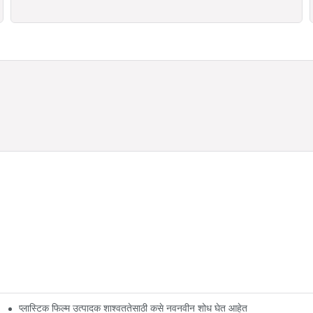
प्लास्टिक फिल्म उत्पादक शाश्वततेसाठी कसे नवनवीन शोध घेत आहेत