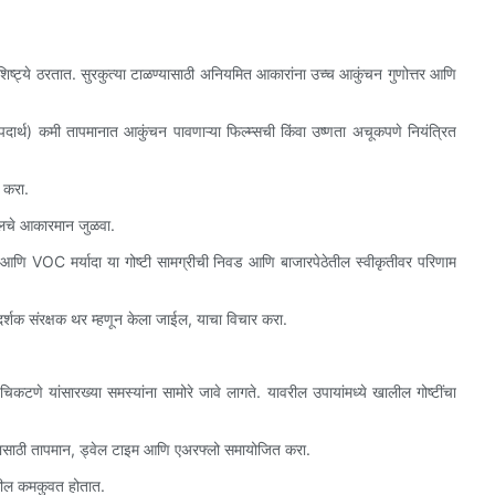
्ट्ये ठरतात. सुरकुत्या टाळण्यासाठी अनियमित आकारांना उच्च आकुंचन गुणोत्तर आणि
पदार्थ) कमी तापमानात आकुंचन पावणाऱ्या फिल्म्सची किंवा उष्णता अचूकपणे नियंत्रित
 करा.
ोलचे आकारमान जुळवा.
ले आणि VOC मर्यादा या गोष्टी सामग्रीची निवड आणि बाजारपेठेतील स्वीकृतीवर परिणाम
र्शक संरक्षक थर म्हणून केला जाईल, याचा विचार करा.
णे यांसारख्या समस्यांना सामोरे जावे लागते. यावरील उपायांमध्ये खालील गोष्टींचा
नासाठी तापमान, ड्वेल टाइम आणि एअरफ्लो समायोजित करा.
सील कमकुवत होतात.