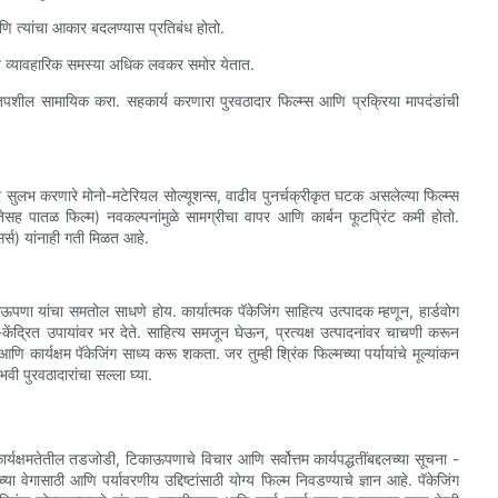
 आणि त्यांचा आकार बदलण्यास प्रतिबंध होतो.
ोगांमधून व्यावहारिक समस्या अधिक लवकर समोर येतात.
पशील सामायिक करा. सहकार्य करणारा पुरवठादार फिल्म्स आणि प्रक्रिया मापदंडांची
ापर सुलभ करणारे मोनो-मटेरियल सोल्यूशन्स, वाढीव पुनर्चक्रीकृत घटक असलेल्या फिल्म्स
तेसह पातळ फिल्म) नवकल्पनांमुळे सामग्रीचा वापर आणि कार्बन फूटप्रिंट कमी होतो.
्सर्स) यांनाही गती मिळत आहे.
पणा यांचा समतोल साधणे होय. कार्यात्मक पॅकेजिंग साहित्य उत्पादक म्हणून, हार्डवोग
ेंद्रित उपायांवर भर देते. साहित्य समजून घेऊन, प्रत्यक्ष उत्पादनांवर चाचणी करून
ि कार्यक्षम पॅकेजिंग साध्य करू शकता. जर तुम्ही श्रिंक फिल्मच्या पर्यायांचे मूल्यांकन
ी पुरवठादारांचा सल्ला घ्या.
ार्यक्षमतेतील तडजोडी, टिकाऊपणाचे विचार आणि सर्वोत्तम कार्यपद्धतींबद्दलच्या सूचना -
या वेगासाठी आणि पर्यावरणीय उद्दिष्टांसाठी योग्य फिल्म निवडण्याचे ज्ञान आहे. पॅकेजिंग