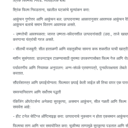
श्रिंक फिल्मची निवड: व्यावहारिक बाबी
श्रिंक फिल्म निवडताना, खालील घटकांचे मूल्यांकन करा:
आकुंचन गुणोत्तर आणि आकुंचन बल: उत्पादनाच्या आकारानुसार आवश्यक आकुंचन वैशिष
आकुंचन बलाचे समान वितरण आवश्यक असते.
- उष्णतेची आवश्यकता: जास्त उष्णता-संवेदनशील उत्पादनांसाठी (उदा., ताजे खाद्य
करणाऱ्या यंत्रांची गरज असते.
- सीलची मजबुती: सील हाताळणी आणि वाहतुकीचा सामना करू शकतील याची खात्री
मशीन सुसंगतता: डाउनटाइम टाळण्यासाठी तुमच्या उपकरणासोबत फिल्म गेज आणि र
पर्यावरणीय आणि नियामक अनुपालन: अन्न-संपर्क प्रमाणपत्रे, पुनर्वापरक्षमता लेब
करतात.
सौंदर्यशास्त्र आणि छपाईयोग्यता: फिल्मवर छपाई केली जाईल की तिचा वापर एक पारद
समस्यानिवारण आणि सर्वोत्तम पद्धती
पॅकेजिंग ऑपरेटर्सना अनेकदा सुरकुत्या, असमान आकुंचन, सील गळती आणि फिल्म चिकट
समावेश आहे:
- हीट टनेल सेटिंग्ज ऑप्टिमाइझ करा: उत्पादनाचे नुकसान न होता एकसमान आकुंच
फिल्मचा ताण आणि भार समायोजित करा: चुकीच्या ताणामुळे सुरकुत्या पडतात आणि 