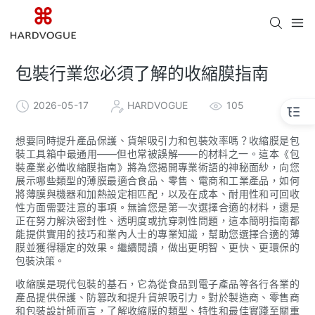
包裝行業您必須了解的收縮膜指南
2026-05-17
HARDVOGUE
105
想要同時提升產品保護、貨架吸引力和包裝效率嗎？收縮膜是包
裝工具箱中最通用——但也常被誤解——的材料之一。這本《包
裝產業必備收縮膜指南》將為您揭開專業術語的神秘面紗，向您
展示哪些類型的薄膜最適合食品、零售、電商和工業產品，如何
將薄膜與機器和加熱設定相匹配，以及在成本、耐用性和可回收
性方面需要注意的事項。無論您是第一次選擇合適的材料，還是
正在努力解決密封性、透明度或抗穿刺性問題，這本簡明指南都
能提供實用的技巧和業內人士的專業知識，幫助您選擇合適的薄
膜並獲得穩定的效果。繼續閱讀，做出更明智、更快、更環保的
包裝決策。
收縮膜是現代包裝的基石，它為從食品到電子產品等各行各業的
產品提供保護、防篡改和提升貨架吸引力。對於製造商、零售商
和包裝設計師而言，了解收縮膜的類型、特性和最佳實踐至關重