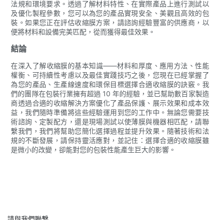
法規和環境要求。透過了解材料特性、在實際產品上進行測試以
及優化製程參數，您可以為您的產品實現安全、美觀且高效的包
裝。如果您正在評估收縮膜方案，請諮詢經驗豐富的供應商，以
便將材料和設備完美匹配，從而獲得最佳效果。
結論
在深入了解收縮膜的基本知識——材料和厚度、應用方法、性能
權衡、可持續性考慮以及最佳實踐技巧之後，您現在已經掌握了
為您的產品、生產線速度和環保目標選擇合適收縮膜的訣竅。我
們的團隊在包裝行業擁有超過 10 年的經驗，並已幫助數百家製造
商透過合適的收縮解決方案優化了產品保護、展示效果和成本效
益，我們隨時準備將這些經驗運用到您的工作中。無論您需要技
術諮詢、定製配方，還是現場測試以使薄膜與機器相匹配，請聯
繫我們，我們將幫助您簡化選擇過程並提升效果。隨著技術和法
規的不斷發展，請保持靈活應對，並記住：選擇合適的收縮膜雖
是微小的改變，卻能對您的包裝性能產生巨大的影響。
請與我們聯繫