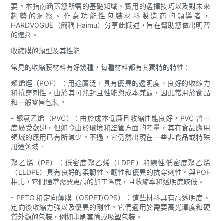
要。本指南涵蓋您所需的基礎知識、實用的選擇技巧以及對未來
趨勢的洞察。作為功能性包裝材料製造商的領導者，
HARDVOGUE（簡稱 Haimu）分享此概述，旨在幫助您做出明智
的選擇。
收縮膜的類型及其性能
常見的收縮膜材料有好幾種，每種材料都有其獨特的特性：
聚烯烴（POF）：用途廣泛，具有優異的透明度、良好​​的收縮力
和抗穿刺性。由於其可熱封且性能與成本兼顧，因此常用於食品
和一般零售包裝。
- 聚氯乙烯（PVC）：由於成本低廉且收縮性能良好，PVC 曾一
度廣受歡迎，但如今由於環境和監管方面的考量，其在食品應用
領域的應用已有所減少。不過，它仍然出現在一些非食品或特殊
用途領域。
聚乙烯（PE）：低密度聚乙烯（LDPE）和線性低密度聚乙烯
（LLDPE）具有良好的柔韌性、韌性和優異的抗穿刺性。與POF
相比，它們通常需要更高的加工溫度，且收縮率和透明度較低。
- PETG 和定向薄膜（OSPET/OPS）：這些材料具有高透明度、
定向後收縮力強以及優異的剛性。它們適用於需要高光澤度和硬
質外觀的包裝，例如印刷套筒或吸塑包裝。