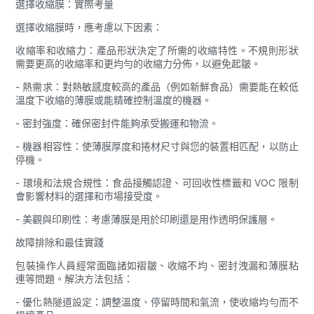
選擇收縮膜：實際考量
選擇收縮膜時，應考慮以下因素：
收縮率和收縮力：產品形狀決定了所需的收縮特性。不規則形狀
需要更高的收縮率和更均勻的收縮力分佈，以避免起皺。
- 熱需求：對熱敏感度較高的產品（例如新鮮食品）需要能在較低
溫度下收縮的薄膜或能精確控制溫度的機器。
- 密封強度：確保密封件能夠承受搬運和物流。
- 機器相容性：使薄膜厚度和捲材尺寸與您的裝置相匹配，以防止
停機。
- 環境和法規合規性：食品接觸認證、可回收性標籤和 VOC 限制
會影響材料的選擇和市場接受度。
- 美觀與印刷性：考慮薄膜是用於印刷還是用作透明保護層。
故障排除和最佳實踐
包裝操作人員經常面臨諸如褶皺、收縮不均、密封洩漏和薄膜粘
連等問題。解決方法包括：
- 優化熱隧道設定：調整溫度、停留時間和氣流，使收縮均勻而不