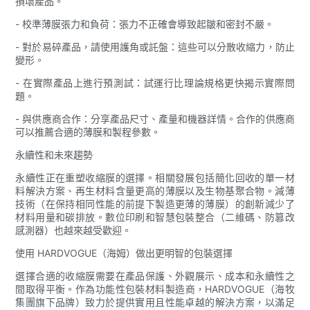
損壞產品。
- 校準薄膜張力和負荷：張力不正確會導致起皺和密封不嚴。
- 對於易碎產品，請使用護角或託盤：這些可以分散收縮力，防止
變形。
- 在實際產品上進行預測試：試運行比理論規格更快揭示實際問
題。
- 與供應商合作：分享產品尺寸、產量和機器詳情。合作的供應商
可以推薦合適的薄膜和製程參數。
永續性和未來趨勢
永續性正在重塑收縮膜的選擇。相關發展包括簡化回收的單一材
料解決方案、再生材料含量更高的薄膜以及生物基聚合物。減薄
技術（在保持相同性能的前提下製造更薄的薄膜）的創新減少了
材料用量和碳排放。數位印刷和智慧包裝整合（二維碼、防篡改
感測器）也越來越受歡迎。
使用 HARDVOGUE（海姆）做出更明智的包裝選擇
選擇合適的收縮膜需要在產品保護、外觀展示、成本和永續性之
間取得平衡。作為功能性包裝材料製造商，HARDVOGUE（海牧
集團旗下品牌）致力於提供實用且性能卓越的解決方案，以滿足