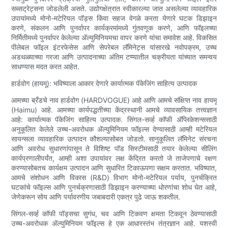
सब्सट्रेट्सना जोडलेली असते. उद्योगक्षेत्रात स्वीकारल्या जात असलेल्या व्यावहारिक
उपायांमध्ये मोनो-मटेरियल पॉड्स किंवा सहज वेगळे करता येणारे घटक डिझाइन
करणे, संकलन आणि पुनर्वापर कार्यक्रमांमध्ये गुंतवणूक करणे, आणि फॉइलच्या
निर्मितीमध्ये पुनर्वापर केलेल्या ॲल्युमिनियमचा वापर करणे यांचा समावेश आहे. विकसित
पीलेबल फॉइल इंटरफेसेस आणि सेपरेबल लॅमिनेट्स यांसारखे नवोपक्रम, उच्च
अडथळ्याच्या गरजा आणि उत्पादनाच्या अंतिम टप्प्यातील चक्रीयता यांच्यात समन्वय
साधण्यास मदत करत आहेत.
हार्डवोग (हायमू): भविष्याला आकार देणारे कार्यात्मक पॅकेजिंग साहित्य उत्पादक
आमच्या ब्रँडचे नाव हार्डवोग (HARDVOGUE) आहे आणि आमचे संक्षिप्त नाव हायमू
(Haimu) आहे. आमच्या कार्यपद्धतीच्या केंद्रस्थानी आमचे व्यावसायिक तत्त्वज्ञान
आहे: कार्यात्मक पॅकेजिंग साहित्य उत्पादक. सिंगल-सर्व्ह कॉफी ॲप्लिकेशन्ससाठी
अनुकूलित केलेले उच्च-अवरोधक ॲल्युमिनियम फॉइल्स देण्यासाठी आम्ही मटेरियल
सायन्सला व्यावहारिक उत्पादन कौशल्यासोबत जोडतो. सानुकूलित लॅमिनेट संरचना
आणि अवरोध सुधारणांपासून ते विशिष्ट पॉड सिस्टीमसाठी तयार केलेल्या सीलिंग
कार्यप्रणालीपर्यंत, आम्ही अशा उपायांवर लक्ष केंद्रित करतो जे ताजेपणाचे रक्षण
करण्यासोबतच कार्यक्षम उत्पादन आणि सुधारित टिकाऊपणा सक्षम करतात. भविष्यात,
आमचे संशोधन आणि विकास (R&D) विभाग मोनो-मटेरियल पर्याय, पुनर्चक्रित
घटकांचे फॉइल्स आणि पुनर्चक्रणासाठी डिझाइन करण्याच्या धोरणांचा शोध घेत आहे,
जेणेकरून सोय आणि पर्यावरणीय जबाबदारी एकत्र पुढे जाऊ शकतील.
सिंगल-सर्व्ह कॉफी पॉड्सचा सुगंध, चव आणि टिकवण क्षमता टिकवून ठेवण्यासाठी
उच्च-अवरोधक ॲल्युमिनियम फॉइल्स हे एक आधारस्तंभ तंत्रज्ञान आहे. यशस्वी