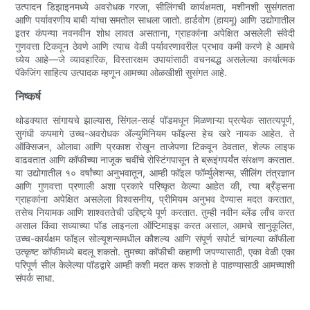
उत्पादन डिझाइनमध्ये अवरोधक गरजा, सीलिंगची कार्यक्षमता, मशीनशी सुसंगतता
आणि पर्यावरणीय बाबी यांचा समतोल साधला जातो. हार्डवोग (हायमू) आणि उद्योगातील
इतर कंपन्या नवनवीन शोध लावत असताना, ग्राहकांना अपेक्षित असलेली संवेदी
गुणवत्ता टिकवून ठेवणे आणि त्याच वेळी पर्यावरणावरील प्रभाव कमी करणे हे आमचे
ध्येय आहे—जे व्यावहारिक, विस्तारक्षम उपायांसाठी वचनबद्ध असलेल्या कार्यात्मक
पॅकेजिंग साहित्य उत्पादक म्हणून आमच्या ओळखीशी सुसंगत आहे.
निष्कर्ष
थोडक्यात सांगायचे झाल्यास, सिंगल-सर्व्ह पॉडमधून मिळणाऱ्या प्रत्येक सातत्यपूर्ण,
सुगंधी कपमागे उच्च-अवरोधक ॲल्युमिनियम फॉइल्स हेच खरे नायक आहेत. ते
ऑक्सिजन, ओलावा आणि प्रकाश रोखून ताजेपणा टिकवून ठेवतात, शेल्फ लाइफ
वाढवतात आणि कॉफीच्या नाजूक चवींचे रोस्टिंगपासून ते ब्रूइंगपर्यंत संरक्षण करतात.
या उद्योगातील १० वर्षांच्या अनुभवातून, आम्ही फॉइल फॉर्म्युलेशन्स, सीलिंग तंत्रज्ञान
आणि गुणवत्ता प्रणाली अशा प्रकारे परिष्कृत केल्या आहेत की, त्या ब्रँड्सना
ग्राहकांना अपेक्षित असलेला विश्वसनीय, प्रीमियम अनुभव देण्यास मदत करतात,
तसेच नियामक आणि शाश्वततेची उद्दिष्ट्ये पूर्ण करतात. तुम्ही नवीन ब्लेंड लाँच करत
असाल किंवा सध्याच्या पॉड लाइनला ऑप्टिमाइझ करत असाल, आमचे सानुकूलित,
उच्च-कार्यक्षम फॉइल सोल्यूशन्समधील कौशल्य आणि संपूर्ण सपोर्ट चांगल्या कॉफीला
उत्कृष्ट कॉफीमध्ये बदलू शकतो. तुमच्या कॉफीची कहाणी जपण्यासाठी, एका वेळी एका
परिपूर्ण सील केलेल्या पॉडद्वारे आम्ही कशी मदत करू शकतो हे पाहण्यासाठी आमच्याशी
संपर्क साधा.