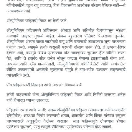
महिनोनमहिने पडून राहू शकतात, तिथे विश्वसनीय अवरोधक संरक्षण ऐच्छिक नाही—ते
अत्यावश्यक आहे.
ॲल्युमिनियम फॉइलची निवड का केली जाते
ॲल्युमिनियम फॉइलमध्ये ऑक्सिजन, ओलावा आणि अतिनील किरणांपासून संरक्षण
करण्याचे उत्कृष्ट गुणधर्म आहेत. केवळ बहुस्तरीय पॉलिमर फिल्म्सच्या तुलनेत,
ॲल्युमिनियम अत्यंत पातळ जाडीतही वायू आणि वाफेसाठी जवळजवळ शून्य पारगम्यता
प्रदान करते, ज्यामुळे हलके असूनही प्रभावी संरक्षण शक्य होते. ते उष्णता-स्थिर
देखील आहे, ज्यामुळे विविध प्रकारच्या पॉड सामग्रीवर सुरक्षित हीट सीलिंग करता
येते, आणि ते हवाबंद सील तसेच सोलून काढता येणाऱ्या झाकणांसाठी योग्य आहे.
उत्पादक आणि ब्रँड मालकांसाठी, ॲल्युमिनियमची मशिनिबिलिटी आणि स्वयंचलित
सीलिंग उपकरणांशी असलेली सुसंगतता यांमुळे ते हाय-स्पीड उत्पादन लाइन्ससाठी
व्यावहारिक ठरते.
पॉड फॉइल्ससाठी डिझाइन आणि उत्पादन विषयक बाबी
कॉफी पॉड्ससाठी योग्य ॲल्युमिनियम फॉइलची निवड आणि निर्मिती करताना अनेक
बाबी विचारात घ्याव्या लागतात:
फॉइलची रचना आणि जाडी: पातळ ॲल्युमिनियम फॉइल्स (सामान्यतः कमी-मायक्रॉन
श्रेणीतील) अडथळा निर्माण करण्याची क्षमता, आकार्यता आणि किंमत यांच्यात संतुलन
साधण्यासाठी अनुकूलित केलेल्या असतात. जाड फॉइल्समुळे टोचण्यास होणारा
प्रतिकार सुधारतो, परंतु त्यामुळे सीलिंगच्या प्रक्रियेवर परिणाम होऊ शकतो.