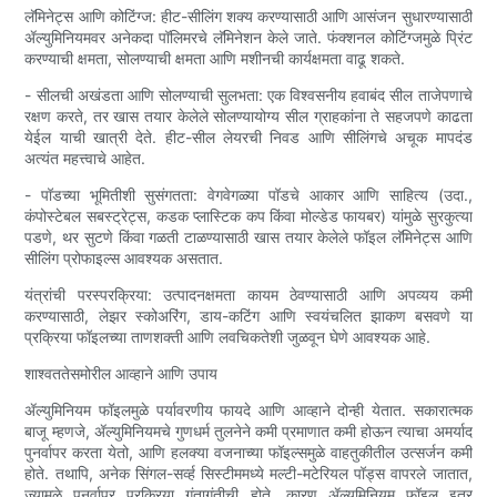
लॅमिनेट्स आणि कोटिंग्ज: हीट-सीलिंग शक्य करण्यासाठी आणि आसंजन सुधारण्यासाठी
ॲल्युमिनियमवर अनेकदा पॉलिमरचे लॅमिनेशन केले जाते. फंक्शनल कोटिंग्जमुळे प्रिंट
करण्याची क्षमता, सोलण्याची क्षमता आणि मशीनची कार्यक्षमता वाढू शकते.
- सीलची अखंडता आणि सोलण्याची सुलभता: एक विश्वसनीय हवाबंद सील ताजेपणाचे
रक्षण करते, तर खास तयार केलेले सोलण्यायोग्य सील ग्राहकांना ते सहजपणे काढता
येईल याची खात्री देते. हीट-सील लेयरची निवड आणि सीलिंगचे अचूक मापदंड
अत्यंत महत्त्वाचे आहेत.
- पॉडच्या भूमितीशी सुसंगतता: वेगवेगळ्या पॉडचे आकार आणि साहित्य (उदा.,
कंपोस्टेबल सबस्ट्रेट्स, कडक प्लास्टिक कप किंवा मोल्डेड फायबर) यांमुळे सुरकुत्या
पडणे, थर सुटणे किंवा गळती टाळण्यासाठी खास तयार केलेले फॉइल लॅमिनेट्स आणि
सीलिंग प्रोफाइल्स आवश्यक असतात.
यंत्रांची परस्परक्रिया: उत्पादनक्षमता कायम ठेवण्यासाठी आणि अपव्यय कमी
करण्यासाठी, लेझर स्कोअरिंग, डाय-कटिंग आणि स्वयंचलित झाकण बसवणे या
प्रक्रिया फॉइलच्या ताणशक्ती आणि लवचिकतेशी जुळवून घेणे आवश्यक आहे.
शाश्वततेसमोरील आव्हाने आणि उपाय
ॲल्युमिनियम फॉइलमुळे पर्यावरणीय फायदे आणि आव्हाने दोन्ही येतात. सकारात्मक
बाजू म्हणजे, ॲल्युमिनियमचे गुणधर्म तुलनेने कमी प्रमाणात कमी होऊन त्याचा अमर्याद
पुनर्वापर करता येतो, आणि हलक्या वजनाच्या फॉइल्समुळे वाहतुकीतील उत्सर्जन कमी
होते. तथापि, अनेक सिंगल-सर्व्ह सिस्टीममध्ये मल्टी-मटेरियल पॉड्स वापरले जातात,
ज्यामुळे पुनर्वापर प्रक्रिया गुंतागुंतीची होते, कारण ॲल्युमिनियम फॉइल इतर