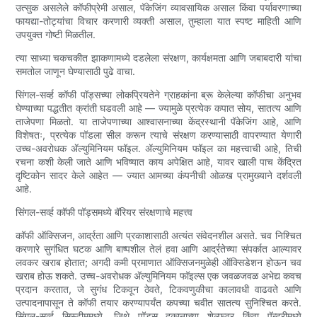
उत्सुक असलेले कॉफीप्रेमी असाल, पॅकेजिंग व्यावसायिक असाल किंवा पर्यावरणाच्या
फायद्या-तोट्यांचा विचार करणारी व्यक्ती असाल, तुम्हाला यात स्पष्ट माहिती आणि
उपयुक्त गोष्टी मिळतील.
त्या साध्या चकचकीत झाकणामध्ये दडलेला संरक्षण, कार्यक्षमता आणि जबाबदारी यांचा
समतोल जाणून घेण्यासाठी पुढे वाचा.
सिंगल-सर्व्ह कॉफी पॉड्सच्या लोकप्रियतेने ग्राहकांना ब्रू केलेल्या कॉफीचा अनुभव
घेण्याच्या पद्धतीत क्रांती घडवली आहे — ज्यामुळे प्रत्येक कपात सोय, सातत्य आणि
ताजेपणा मिळतो. या ताजेपणाच्या आश्वासनाच्या केंद्रस्थानी पॅकेजिंग आहे, आणि
विशेषतः, प्रत्येक पॉडला सील करून त्याचे संरक्षण करण्यासाठी वापरण्यात येणारी
उच्च-अवरोधक ॲल्युमिनियम फॉइल. ॲल्युमिनियम फॉइल का महत्त्वाची आहे, तिची
रचना कशी केली जाते आणि भविष्यात काय अपेक्षित आहे, यावर खाली पाच केंद्रित
दृष्टिकोन सादर केले आहेत — ज्यात आमच्या कंपनीची ओळख प्रामुख्याने दर्शवली
आहे.
सिंगल-सर्व्ह कॉफी पॉड्समध्ये बॅरियर संरक्षणाचे महत्त्व
कॉफी ऑक्सिजन, आर्द्रता आणि प्रकाशासाठी अत्यंत संवेदनशील असते. चव निश्चित
करणारे सुगंधित घटक आणि बाष्पशील तेलं हवा आणि आर्द्रतेच्या संपर्कात आल्यावर
लवकर खराब होतात; अगदी कमी प्रमाणात ऑक्सिजनमुळेही ऑक्सिडेशन होऊन चव
खराब होऊ शकते. उच्च-अवरोधक ॲल्युमिनियम फॉइल्स एक जवळजवळ अभेद्य कवच
प्रदान करतात, जे सुगंध टिकवून ठेवते, टिकवणुकीचा कालावधी वाढवते आणि
उत्पादनापासून ते कॉफी तयार करण्यापर्यंत कपच्या चवीत सातत्य सुनिश्चित करते.
सिंगल-सर्व्ह सिस्टीममध्ये, जिथे पॉड्स दुकानाच्या शेल्फवर किंवा पॅन्ट्रीमध्ये