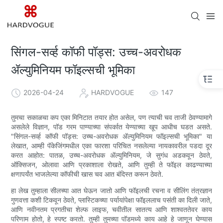
सिंगल-सर्व्ह कॉफी पॉड्स: उच्च-अवरोधक
ॲल्युमिनियम फॉइल्सची भूमिका
2026-04-24
HARDVOGUE
147
तुमचा सकाळचा कप एका मिनिटात तयार होत असेल, पण त्याची चव ताजी ठेवण्यामागे
असलेले विज्ञान, पॉड गरम पाण्याच्या संपर्कात येण्याच्या खूप आधीच घडत असते.
"सिंगल-सर्व्ह कॉफी पॉड्स: उच्च-अवरोधक ॲल्युमिनियम फॉइल्सची भूमिका" या
लेखात, आम्ही पॅकेजिंगमधील एका फारशा परिचित नसलेल्या नायकावरील पडदा दूर
करत आहोत: पातळ, उच्च-अवरोधक ॲल्युमिनियम, जे सुगंध अडकवून ठेवते,
ऑक्सिजन, ओलावा आणि प्रकाशाला रोखते, आणि तुम्ही ते फॉइल काढण्याच्या
क्षणापर्यंत भाजलेल्या कॉफीची खास चव आत बंदिस्त करून ठेवते.
हा लेख तुम्हाला सीलच्या आत घेऊन जातो आणि फॉइलची रचना व सीलिंग तंत्रज्ञान
गुणवत्ता कशी टिकवून ठेवते, प्लास्टिकच्या पर्यायांपेक्षा फॉइललाच पसंती का दिली जाते,
आणि नवीनतम प्रगतीचा शेल्फ लाइफ, चवीतील सातत्य आणि शाश्वततेवर काय
परिणाम होतो, हे स्पष्ट करतो. तुम्ही तुमच्या पॉडमध्ये काय आहे हे जाणून घेण्यास