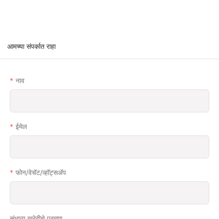
आमच्या संपर्कात राहा
नाव
ईमेल
फोन/वेचॅट/व्हॉट्सअ‍ॅप
संभाव्य खरेदीचे प्रमाण