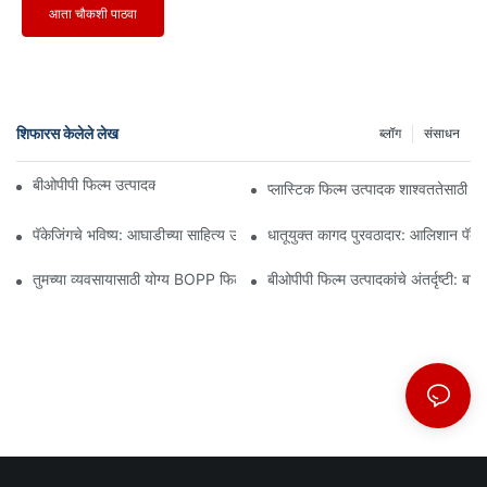
आता चौकशी पाठवा
शिफारस केलेले लेख
ब्लॉग
संसाधन
बीओपीपी फिल्म उत्पादक: लवचिक पॅकेजिंगचा कणा
प्लास्टिक फिल्म उत्पादक शाश्वततेसाठी 
पॅकेजिंगचे भविष्य: आघाडीच्या साहित्य उत्पादकांकडून अंतर्दृष्टी
धातूयुक्त कागद पुरवठादार: आलिशान पॅकेजि
तुमच्या व्यवसायासाठी योग्य BOPP फिल्म पुरवठादार निवडणे का महत्त्वाचे आहे
बीओपीपी फिल्म उत्पादकांचे अंतर्दृष्टी: बाज