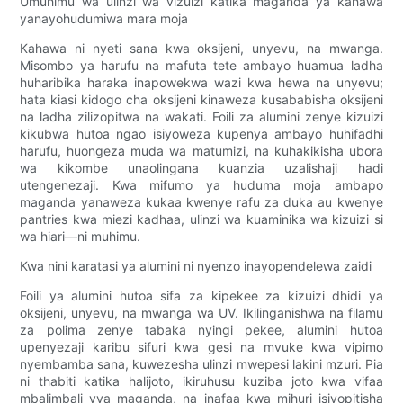
Umuhimu wa ulinzi wa vizuizi katika maganda ya kahawa
yanayohudumiwa mara moja
Kahawa ni nyeti sana kwa oksijeni, unyevu, na mwanga.
Misombo ya harufu na mafuta tete ambayo huamua ladha
huharibika haraka inapowekwa wazi kwa hewa na unyevu;
hata kiasi kidogo cha oksijeni kinaweza kusababisha oksijeni
na ladha zilizopitwa na wakati. Foili za alumini zenye kizuizi
kikubwa hutoa ngao isiyoweza kupenya ambayo huhifadhi
harufu, huongeza muda wa matumizi, na kuhakikisha ubora
wa kikombe unaolingana kuanzia uzalishaji hadi
utengenezaji. Kwa mifumo ya huduma moja ambapo
maganda yanaweza kukaa kwenye rafu za duka au kwenye
pantries kwa miezi kadhaa, ulinzi wa kuaminika wa kizuizi si
wa hiari—ni muhimu.
Kwa nini karatasi ya alumini ni nyenzo inayopendelewa zaidi
Foili ya alumini hutoa sifa za kipekee za kizuizi dhidi ya
oksijeni, unyevu, na mwanga wa UV. Ikilinganishwa na filamu
za polima zenye tabaka nyingi pekee, alumini hutoa
upenyezaji karibu sifuri kwa gesi na mvuke kwa vipimo
nyembamba sana, kuwezesha ulinzi mwepesi lakini mzuri. Pia
ni thabiti katika halijoto, ikiruhusu kuziba joto kwa vifaa
mbalimbali vya maganda, na inafaa kwa mihuri isiyopitisha