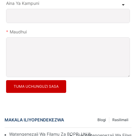
Aina Ya Kampuni
Maudhui
TUMA UCHUNGUZI SASA
MAKALA ILIYOPENDEKEZWA
Blogi
Rasilimali
Watengenezaji Wa Filamu Za BOPP: Uti Wa Mgongo Wa Ufungas
Jinsi Watengenezaji Wa Filamu 