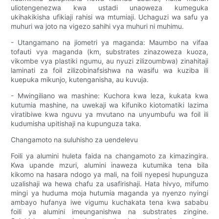
uliotengenezwa kwa ustadi unaoweza kumeguka
ukihakikisha ufikiaji rahisi wa mtumiaji. Uchaguzi wa safu ya
muhuri wa joto na vigezo sahihi vya muhuri ni muhimu.
- Utangamano na jiometri ya maganda: Maumbo na vifaa
tofauti vya maganda (km, substrates zinazoweza kuoza,
vikombe vya plastiki ngumu, au nyuzi zilizoumbwa) zinahitaji
laminati za foil zilizobinafsishwa na wasifu wa kuziba ili
kuepuka mikunjo, kutenganisha, au kuvuja.
- Mwingiliano wa mashine: Kuchora kwa leza, kukata kwa
kutumia mashine, na uwekaji wa kifuniko kiotomatiki lazima
viratibiwe kwa nguvu ya mvutano na unyumbufu wa foil ili
kudumisha upitishaji na kupunguza taka.
Changamoto na suluhisho za uendelevu
Foili ya alumini huleta faida na changamoto za kimazingira.
Kwa upande mzuri, alumini inaweza kutumika tena bila
kikomo na hasara ndogo ya mali, na foili nyepesi hupunguza
uzalishaji wa hewa chafu za usafirishaji. Hata hivyo, mifumo
mingi ya huduma moja hutumia maganda ya nyenzo nyingi
ambayo hufanya iwe vigumu kuchakata tena kwa sababu
foili ya alumini imeunganishwa na substrates zingine.