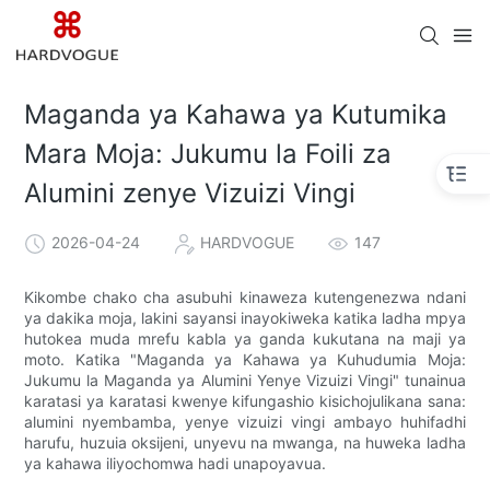
Maganda ya Kahawa ya Kutumika
Mara Moja: Jukumu la Foili za
Alumini zenye Vizuizi Vingi
2026-04-24
HARDVOGUE
147
Kikombe chako cha asubuhi kinaweza kutengenezwa ndani
ya dakika moja, lakini sayansi inayokiweka katika ladha mpya
hutokea muda mrefu kabla ya ganda kukutana na maji ya
moto. Katika "Maganda ya Kahawa ya Kuhudumia Moja:
Jukumu la Maganda ya Alumini Yenye Vizuizi Vingi" tunainua
karatasi ya karatasi kwenye kifungashio kisichojulikana sana:
alumini nyembamba, yenye vizuizi vingi ambayo huhifadhi
harufu, huzuia oksijeni, unyevu na mwanga, na huweka ladha
ya kahawa iliyochomwa hadi unapoyavua.