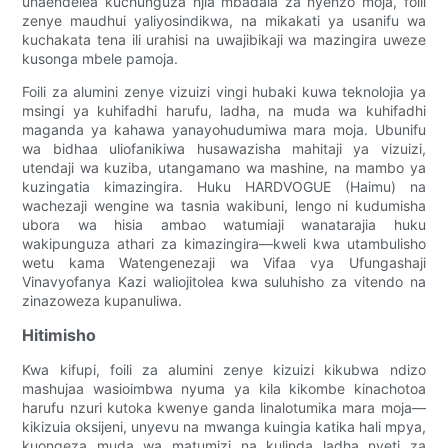
unaendelea kuchunguza njia mbadala za nyenzo moja, foili
zenye maudhui yaliyosindikwa, na mikakati ya usanifu wa
kuchakata tena ili urahisi na uwajibikaji wa mazingira uweze
kusonga mbele pamoja.
Foili za alumini zenye vizuizi vingi hubaki kuwa teknolojia ya
msingi ya kuhifadhi harufu, ladha, na muda wa kuhifadhi
maganda ya kahawa yanayohudumiwa mara moja. Ubunifu
wa bidhaa uliofanikiwa husawazisha mahitaji ya vizuizi,
utendaji wa kuziba, utangamano wa mashine, na mambo ya
kuzingatia kimazingira. Huku HARDVOGUE (Haimu) na
wachezaji wengine wa tasnia wakibuni, lengo ni kudumisha
ubora wa hisia ambao watumiaji wanatarajia huku
wakipunguza athari za kimazingira—kweli kwa utambulisho
wetu kama Watengenezaji wa Vifaa vya Ufungashaji
Vinavyofanya Kazi waliojitolea kwa suluhisho za vitendo na
zinazoweza kupanuliwa.
Hitimisho
Kwa kifupi, foili za alumini zenye kizuizi kikubwa ndizo
mashujaa wasioimbwa nyuma ya kila kikombe kinachotoa
harufu nzuri kutoka kwenye ganda linalotumika mara moja—
kikizuia oksijeni, unyevu na mwanga kuingia katika hali mpya,
kuongeza muda wa matumizi na kulinda ladha nyeti za