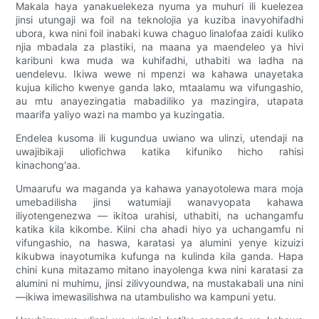
Makala haya yanakuelekeza nyuma ya muhuri ili kuelezea
jinsi utungaji wa foil na teknolojia ya kuziba inavyohifadhi
ubora, kwa nini foil inabaki kuwa chaguo linalofaa zaidi kuliko
njia mbadala za plastiki, na maana ya maendeleo ya hivi
karibuni kwa muda wa kuhifadhi, uthabiti wa ladha na
uendelevu. Ikiwa wewe ni mpenzi wa kahawa unayetaka
kujua kilicho kwenye ganda lako, mtaalamu wa vifungashio,
au mtu anayezingatia mabadiliko ya mazingira, utapata
maarifa yaliyo wazi na mambo ya kuzingatia.
Endelea kusoma ili kugundua uwiano wa ulinzi, utendaji na
uwajibikaji uliofichwa katika kifuniko hicho rahisi
kinachong'aa.
Umaarufu wa maganda ya kahawa yanayotolewa mara moja
umebadilisha jinsi watumiaji wanavyopata kahawa
iliyotengenezwa — ikitoa urahisi, uthabiti, na uchangamfu
katika kila kikombe. Kiini cha ahadi hiyo ya uchangamfu ni
vifungashio, na haswa, karatasi ya alumini yenye kizuizi
kikubwa inayotumika kufunga na kulinda kila ganda. Hapa
chini kuna mitazamo mitano inayolenga kwa nini karatasi za
alumini ni muhimu, jinsi zilivyoundwa, na mustakabali una nini
—ikiwa imewasilishwa na utambulisho wa kampuni yetu.