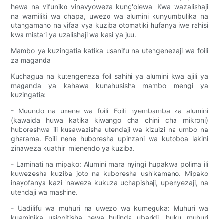
hewa na vifuniko vinavyoweza kung'olewa. Kwa wazalishaji
na wamiliki wa chapa, uwezo wa alumini kunyumbulika na
utangamano na vifaa vya kuziba otomatiki hufanya iwe rahisi
kwa mistari ya uzalishaji wa kasi ya juu.
Mambo ya kuzingatia katika usanifu na utengenezaji wa foili
za maganda
Kuchagua na kutengeneza foil sahihi ya alumini kwa ajili ya
maganda ya kahawa kunahusisha mambo mengi ya
kuzingatia:
- Muundo na unene wa foili: Foili nyembamba za alumini
(kawaida huwa katika kiwango cha chini cha mikroni)
huboreshwa ili kusawazisha utendaji wa kizuizi na umbo na
gharama. Foili nene huboresha upinzani wa kutoboa lakini
zinaweza kuathiri mienendo ya kuziba.
- Laminati na mipako: Alumini mara nyingi hupakwa polima ili
kuwezesha kuziba joto na kuboresha ushikamano. Mipako
inayofanya kazi inaweza kukuza uchapishaji, upenyezaji, na
utendaji wa mashine.
- Uadilifu wa muhuri na uwezo wa kumeguka: Muhuri wa
kuaminika usiopitisha hewa hulinda ubaridi, huku muhuri