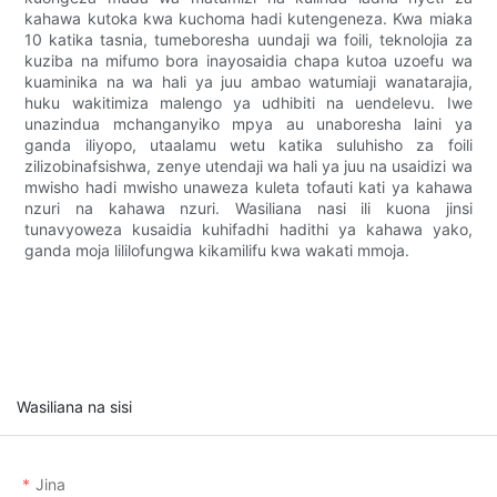
kahawa kutoka kwa kuchoma hadi kutengeneza. Kwa miaka
10 katika tasnia, tumeboresha uundaji wa foili, teknolojia za
kuziba na mifumo bora inayosaidia chapa kutoa uzoefu wa
kuaminika na wa hali ya juu ambao watumiaji wanatarajia,
huku wakitimiza malengo ya udhibiti na uendelevu. Iwe
unazindua mchanganyiko mpya au unaboresha laini ya
ganda iliyopo, utaalamu wetu katika suluhisho za foili
zilizobinafsishwa, zenye utendaji wa hali ya juu na usaidizi wa
mwisho hadi mwisho unaweza kuleta tofauti kati ya kahawa
nzuri na kahawa nzuri. Wasiliana nasi ili kuona jinsi
tunavyoweza kusaidia kuhifadhi hadithi ya kahawa yako,
ganda moja lililofungwa kikamilifu kwa wakati mmoja.
Wasiliana na sisi
Jina