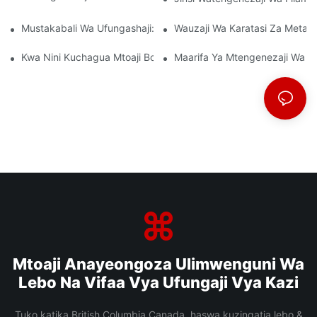
Mustakabali Wa Ufungashaji: Maarifa Kutoka Kwa Watengenez
Wauzaji Wa Karatasi Za Metal
Kwa Nini Kuchagua Mtoaji Bora Wa Filamu Wa BOPP Ni Muhimu 
Maarifa Ya Mtengenezaji Wa Fi
Mtoaji Anayeongoza Ulimwenguni Wa
Lebo Na Vifaa Vya Ufungaji Vya Kazi
Tuko katika British Columbia Canada, haswa kuzingatia lebo &