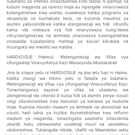
Suluhisho za vitendo zinazotumiwa kote tasnia ni pamoja na
kubuni maganda ya nyenzo moja au vipengele vinavyoweza
kutenganishwa kwa urahisi, kuwekeza katika programu za
ukusanyaji na kuchakata tena, na kutumia maudhui ya
alumini yaliyosindikwa katika utengenezaji wa foili. Ubunifu
kama vile violesura vya foili vinavyoweza kung'olewa
vilivyotengenezwa na laminate zinazoweza kutenganishwa
zinasaidia kupatanisha mahitaji ya kizuizi kikubwa na
mzunguko wa mwisho wa maisha.
HARDVOGUE (Haimu): Watengenezaji wa Vifaa vya
Ufungashaji Vinavyofanya Kazi Wanaounda Mustakabali
Jina la chapa yetu ni HARDVOGUE na jina letu fupi ni Haimu.
Katika msingi wa mbinu yetu ni falsafa ya biashara:
Watengenezaji wa Vifaa vya Ufungashaji Vinavyofanya Kazi.
Tunachanganya sayansi ya vifaa na utaalamu wa
utengenezaji wa vitendo ili kutoa foili za alumini zenye vizuizi
vingi zilizoboreshwa kwa matumizi ya kahawa ya huduma
moja. Kuanzia miundo maalum ya laminate na uboreshaji wa
vizuizi hadi tabia ya kuziba iliyorekebishwa kwa mifumo
maalum ya maganda, tunazingatia suluhisho zinazolinda
ubaridi huku zikiwezesha uzalishaji mzuri na uendelevu
ulioboreshwa. Tukiangalia mbele, Utafiti na Maendeleo wetu