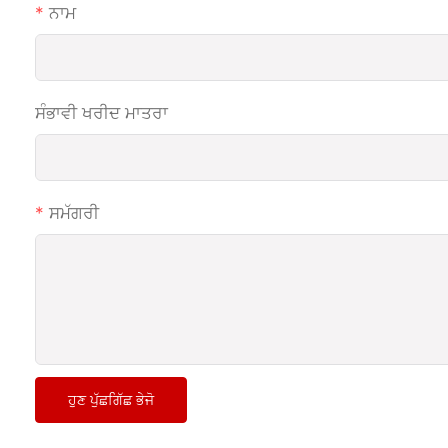
ਨਾਮ
ਸੰਭਾਵੀ ਖਰੀਦ ਮਾਤਰਾ
ਸਮੱਗਰੀ
ਹੁਣ ਪੁੱਛਗਿੱਛ ਭੇਜੋ