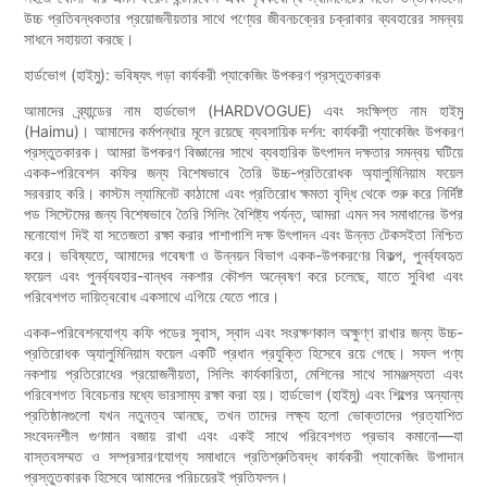
উচ্চ প্রতিবন্ধকতার প্রয়োজনীয়তার সাথে পণ্যের জীবনচক্রের চক্রাকার ব্যবহারের সমন্বয়
সাধনে সহায়তা করছে।
হার্ডভোগ (হাইমু): ভবিষ্যৎ গড়া কার্যকরী প্যাকেজিং উপকরণ প্রস্তুতকারক
আমাদের ব্র্যান্ডের নাম হার্ডভোগ (HARDVOGUE) এবং সংক্ষিপ্ত নাম হাইমু
(Haimu)। আমাদের কর্মপন্থার মূলে রয়েছে ব্যবসায়িক দর্শন: কার্যকরী প্যাকেজিং উপকরণ
প্রস্তুতকারক। আমরা উপকরণ বিজ্ঞানের সাথে ব্যবহারিক উৎপাদন দক্ষতার সমন্বয় ঘটিয়ে
একক-পরিবেশন কফির জন্য বিশেষভাবে তৈরি উচ্চ-প্রতিরোধক অ্যালুমিনিয়াম ফয়েল
সরবরাহ করি। কাস্টম ল্যামিনেট কাঠামো এবং প্রতিরোধ ক্ষমতা বৃদ্ধি থেকে শুরু করে নির্দিষ্ট
পড সিস্টেমের জন্য বিশেষভাবে তৈরি সিলিং বৈশিষ্ট্য পর্যন্ত, আমরা এমন সব সমাধানের উপর
মনোযোগ দিই যা সতেজতা রক্ষা করার পাশাপাশি দক্ষ উৎপাদন এবং উন্নত টেকসইতা নিশ্চিত
করে। ভবিষ্যতে, আমাদের গবেষণা ও উন্নয়ন বিভাগ একক-উপকরণের বিকল্প, পুনর্ব্যবহৃত
ফয়েল এবং পুনর্ব্যবহার-বান্ধব নকশার কৌশল অন্বেষণ করে চলেছে, যাতে সুবিধা এবং
পরিবেশগত দায়িত্ববোধ একসাথে এগিয়ে যেতে পারে।
একক-পরিবেশনযোগ্য কফি পডের সুবাস, স্বাদ এবং সংরক্ষণকাল অক্ষুণ্ণ রাখার জন্য উচ্চ-
প্রতিরোধক অ্যালুমিনিয়াম ফয়েল একটি প্রধান প্রযুক্তি হিসেবে রয়ে গেছে। সফল পণ্য
নকশায় প্রতিরোধের প্রয়োজনীয়তা, সিলিং কার্যকারিতা, মেশিনের সাথে সামঞ্জস্যতা এবং
পরিবেশগত বিবেচনার মধ্যে ভারসাম্য রক্ষা করা হয়। হার্ডভোগ (হাইমু) এবং শিল্পের অন্যান্য
প্রতিষ্ঠানগুলো যখন নতুনত্ব আনছে, তখন তাদের লক্ষ্য হলো ভোক্তাদের প্রত্যাশিত
সংবেদনশীল গুণমান বজায় রাখা এবং একই সাথে পরিবেশগত প্রভাব কমানো—যা
বাস্তবসম্মত ও সম্প্রসারণযোগ্য সমাধানে প্রতিশ্রুতিবদ্ধ কার্যকরী প্যাকেজিং উপাদান
প্রস্তুতকারক হিসেবে আমাদের পরিচয়েরই প্রতিফলন।