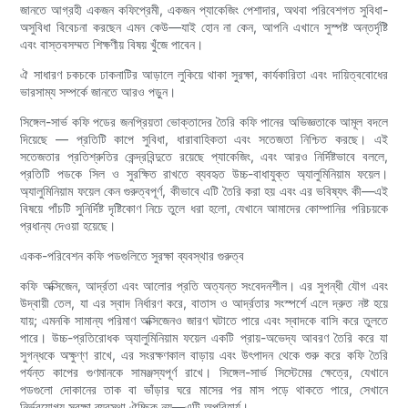
জানতে আগ্রহী একজন কফিপ্রেমী, একজন প্যাকেজিং পেশাদার, অথবা পরিবেশগত সুবিধা-
অসুবিধা বিবেচনা করছেন এমন কেউ—যাই হোন না কেন, আপনি এখানে সুস্পষ্ট অন্তর্দৃষ্টি
এবং বাস্তবসম্মত শিক্ষণীয় বিষয় খুঁজে পাবেন।
ঐ সাধারণ চকচকে ঢাকনাটির আড়ালে লুকিয়ে থাকা সুরক্ষা, কার্যকারিতা এবং দায়িত্ববোধের
ভারসাম্য সম্পর্কে জানতে আরও পড়ুন।
সিঙ্গেল-সার্ভ কফি পডের জনপ্রিয়তা ভোক্তাদের তৈরি কফি পানের অভিজ্ঞতাকে আমূল বদলে
দিয়েছে — প্রতিটি কাপে সুবিধা, ধারাবাহিকতা এবং সতেজতা নিশ্চিত করছে। এই
সতেজতার প্রতিশ্রুতির কেন্দ্রবিন্দুতে রয়েছে প্যাকেজিং, এবং আরও নির্দিষ্টভাবে বললে,
প্রতিটি পডকে সিল ও সুরক্ষিত রাখতে ব্যবহৃত উচ্চ-বাধাযুক্ত অ্যালুমিনিয়াম ফয়েল।
অ্যালুমিনিয়াম ফয়েল কেন গুরুত্বপূর্ণ, কীভাবে এটি তৈরি করা হয় এবং এর ভবিষ্যৎ কী—এই
বিষয়ে পাঁচটি সুনির্দিষ্ট দৃষ্টিকোণ নিচে তুলে ধরা হলো, যেখানে আমাদের কোম্পানির পরিচয়কে
প্রধান্য দেওয়া হয়েছে।
একক-পরিবেশন কফি পডগুলিতে সুরক্ষা ব্যবস্থার গুরুত্ব
কফি অক্সিজেন, আর্দ্রতা এবং আলোর প্রতি অত্যন্ত সংবেদনশীল। এর সুগন্ধী যৌগ এবং
উদ্বায়ী তেল, যা এর স্বাদ নির্ধারণ করে, বাতাস ও আর্দ্রতার সংস্পর্শে এলে দ্রুত নষ্ট হয়ে
যায়; এমনকি সামান্য পরিমাণ অক্সিজেনও জারণ ঘটাতে পারে এবং স্বাদকে বাসি করে তুলতে
পারে। উচ্চ-প্রতিরোধক অ্যালুমিনিয়াম ফয়েল একটি প্রায়-অভেদ্য আবরণ তৈরি করে যা
সুগন্ধকে অক্ষুণ্ণ রাখে, এর সংরক্ষণকাল বাড়ায় এবং উৎপাদন থেকে শুরু করে কফি তৈরি
পর্যন্ত কাপের গুণমানকে সামঞ্জস্যপূর্ণ রাখে। সিঙ্গেল-সার্ভ সিস্টেমের ক্ষেত্রে, যেখানে
পডগুলো দোকানের তাক বা ভাঁড়ার ঘরে মাসের পর মাস পড়ে থাকতে পারে, সেখানে
নির্ভরযোগ্য সুরক্ষা ব্যবস্থা ঐচ্ছিক নয়—এটি অপরিহার্য।