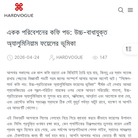
একক পরিবেশনের কফি পড: উচ্চ-বাধাযুক্ত
অ্যালুমিনিয়াম ফয়েলের ভূমিকা
2026-04-24
HARDVOGUE
147
আপনার সকালের এক কাপ কফি হয়তো এক মিনিটেই তৈরি হয়ে যায়, কিন্তু এর স্বাদ সতেজ
রাখার পেছনের বিজ্ঞানটি পডটি গরম জলের সংস্পর্শে আসার অনেক আগেই ঘটে। "সিঙ্গেল-
সার্ভ কফি পড: উচ্চ-প্রতিরোধক অ্যালুমিনিয়াম ফয়েলের ভূমিকা" শীর্ষক এই লেখায় আমরা
প্যাকেজিংয়ের এক স্বল্প-পরিচিত নায়কের ওপর থেকে আবরণ সরিয়েছি: পাতলা, উচ্চ-
প্রতিরোধক অ্যালুমিনিয়াম যা সুগন্ধ ধরে রাখে, অক্সিজেন, আর্দ্রতা এবং আলোকে বাধা দেয়,
এবং রোস্টেড কফির স্বতন্ত্র স্বাদকে ঠিক সেই মুহূর্ত পর্যন্ত অটুট রাখে, যতক্ষণ না আপনি
এর আবরণটি খোলেন।
এই নিবন্ধটি আপনাকে সিলের নেপথ্যে নিয়ে গিয়ে ব্যাখ্যা করবে কীভাবে ফয়েলের উপাদান
এবং সিলিং প্রযুক্তি গুণমান রক্ষা করে, কেন প্লাস্টিকের বিকল্পগুলোর তুলনায় ফয়েল একটি
প্রথম পছন্দ হিসেবে রয়ে গেছে, এবং সর্বশেষ অগ্রগতিগুলো শেলফ লাইফ, স্বাদের সামঞ্জস্য
এবং টেকসইতার জন্য কী অর্থ বহন করে। আপনি আপনার পডের ভেতরে কী আছে তা