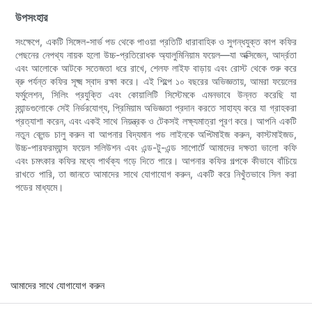
উপসংহার
সংক্ষেপে, একটি সিঙ্গেল-সার্ভ পড থেকে পাওয়া প্রতিটি ধারাবাহিক ও সুগন্ধযুক্ত কাপ কফির
পেছনের নেপথ্য নায়ক হলো উচ্চ-প্রতিরোধক অ্যালুমিনিয়াম ফয়েল—যা অক্সিজেন, আর্দ্রতা
এবং আলোকে আটকে সতেজতা ধরে রাখে, শেলফ লাইফ বাড়ায় এবং রোস্ট থেকে শুরু করে
ব্রু পর্যন্ত কফির সূক্ষ্ম স্বাদ রক্ষা করে। এই শিল্পে ১০ বছরের অভিজ্ঞতায়, আমরা ফয়েলের
ফর্মুলেশন, সিলিং প্রযুক্তি এবং কোয়ালিটি সিস্টেমকে এমনভাবে উন্নত করেছি যা
ব্র্যান্ডগুলোকে সেই নির্ভরযোগ্য, প্রিমিয়াম অভিজ্ঞতা প্রদান করতে সাহায্য করে যা গ্রাহকরা
প্রত্যাশা করেন, এবং একই সাথে নিয়ন্ত্রক ও টেকসই লক্ষ্যমাত্রা পূরণ করে। আপনি একটি
নতুন ব্লেন্ড চালু করুন বা আপনার বিদ্যমান পড লাইনকে অপ্টিমাইজ করুন, কাস্টমাইজড,
উচ্চ-পারফরম্যান্স ফয়েল সলিউশন এবং এন্ড-টু-এন্ড সাপোর্টে আমাদের দক্ষতা ভালো কফি
এবং চমৎকার কফির মধ্যে পার্থক্য গড়ে দিতে পারে। আপনার কফির গল্পকে কীভাবে বাঁচিয়ে
রাখতে পারি, তা জানতে আমাদের সাথে যোগাযোগ করুন, একটি করে নিখুঁতভাবে সিল করা
পডের মাধ্যমে।
আমাদের সাথে যোগাযোগ করুন