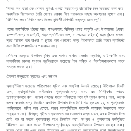
সিলের অখণ্ডতা এবং খোলার সুবিধা: একটি নির্ভরযোগ্য হারমেটিক সিল সতেজতা রক্ষা করে,
অন্যদিকে বিশেষভাবে তৈরি খোলার যোগ্য সিল গ্রাহককে সহজে ব্যবহারের সুযোগ দেয়।
হিট-সিল লেয়ার নির্বাচন এবং সিলের সুনির্দিষ্ট মাপকাঠি অত্যন্ত গুরুত্বপূর্ণ।
পডের জ্যামিতিক গঠনের সাথে সামঞ্জস্যতা: বিভিন্ন পডের আকৃতি এবং উপাদানের (যেমন,
কম্পোস্টযোগ্য সাবস্ট্রেট, শক্ত প্লাস্টিকের কাপ, বা মোল্ডেড ফাইবার) জন্য কুঁচকে যাওয়া,
স্তর আলাদা হয়ে যাওয়া বা চুইয়ে পড়া এড়ানোর জন্য বিশেষভাবে তৈরি ফয়েল ল্যামিনেট
এবং সিলিং প্রোফাইলের প্রয়োজন হয়।
মেশিনের সমন্বয়: উৎপাদন বৃদ্ধি এবং অপচয় কমাতে লেজার স্কোরিং, ডাই-কাটিং এবং
স্বয়ংক্রিয় ঢাকনা স্থাপন প্রক্রিয়াকে ফয়েলের টান শক্তি ও স্থিতিস্থাপকতার সাথে
সমন্বয় করতে হবে।
টেকসই উন্নয়নের চ্যালেঞ্জ এবং সমাধান
অ্যালুমিনিয়াম ফয়েলের পরিবেশগত সুবিধা এবং অসুবিধা উভয়ই রয়েছে। ইতিবাচক দিকটি
হলো, অ্যালুমিনিয়াম অসীমভাবে পুনর্ব্যবহারযোগ্য এবং এর বৈশিষ্ট্যগত ক্ষতিও
তুলনামূলকভাবে কম। হালকা ওজনের ফয়েল পরিবহনের ফলে সৃষ্ট দূষণও কমায়। তবে, অনেক
একক-ব্যবহারযোগ্য সিস্টেমে একাধিক উপাদান দিয়ে তৈরি পড ব্যবহৃত হয়, যা পুনর্ব্যবহার
প্রক্রিয়াকে জটিল করে তোলে, কারণ অ্যালুমিনিয়াম ফয়েলটি অন্যান্য উপাদানের সাথে
সংযুক্ত থাকে। শিল্পজুড়ে গৃহীত বাস্তবসম্মত সমাধানগুলোর মধ্যে রয়েছে একক উপাদান দিয়ে
তৈরি পড বা সহজে পৃথকযোগ্য অংশ ডিজাইন করা, সংগ্রহ ও পুনর্ব্যবহার কর্মসূচিতে
বিনিয়োগ করা এবং ফয়েল উৎপাদনে পুনর্ব্যবহৃত অ্যালুমিনিয়ামের উপাদান ব্যবহার করা।
সহজে খোলা যায় এমন ফয়েল ইন্টারফেস এবং পৃথকযোগ্য ল্যামিনেটের মতো উদ্ভাবনগুলো