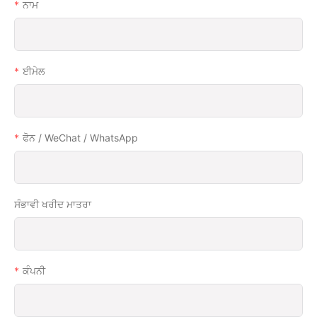
ਨਾਮ
ਈਮੇਲ
ਫੋਨ / WeChat / WhatsApp
ਸੰਭਾਵੀ ਖਰੀਦ ਮਾਤਰਾ
ਕੰਪਨੀ