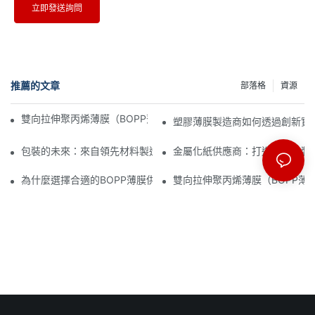
立即發送詢問
推薦的文章
部落格
資源
雙向拉伸聚丙烯薄膜（BOPP薄膜）製造商：柔性包裝的支柱
塑膠薄膜製造商如何透過創新實
包裝的未來：來自領先材料製造商的洞見
金屬化紙供應商：打造奢華包裝
為什麼選擇合適的BOPP薄膜供應商對您的業務至關重要
雙向拉伸聚丙烯薄膜（BOPP薄