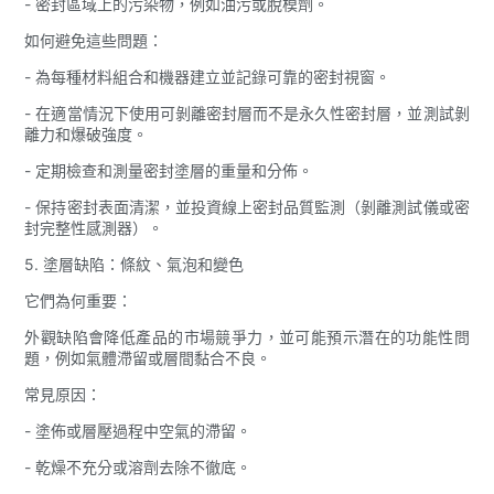
- 密封區域上的污染物，例如油污或脫模劑。
如何避免這些問題：
- 為每種材料組合和機器建立並記錄可靠的密封視窗。
- 在適當情況下使用可剝離密封層而不是永久性密封層，並測試剝
離力和爆破強度。
- 定期檢查和測量密封塗層的重量和分佈。
- 保持密封表面清潔，並投資線上密封品質監測（剝離測試儀或密
封完整性感測器）。
5. 塗層缺陷：條紋、氣泡和變色
它們為何重要：
外觀缺陷會降低產品的市場競爭力，並可能預示潛在的功能性問
題，例如氣體滯留或層間黏合不良。
常見原因：
- 塗佈或層壓過程中空氣的滯留。
- 乾燥不充分或溶劑去除不徹底。