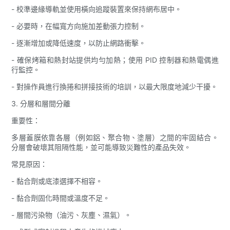
- 校準邊緣導軌並使用橫向追蹤裝置來保持網布居中。
- 必要時，在幅寬方向施加差動張力控制。
- 逐漸增加或降低速度，以防止網路衝擊。
- 確保烤箱和熱封站提供均勻加熱；使用 PID 控制器和熱電偶進
行監控。
- 對操作員進行換捲和拼接技術的培訓，以最大限度地減少干擾。
3. 分層和層間分離
重要性：
多層蓋膜依靠各層（例如鋁、聚合物、塗層）之間的牢固結合。
分層會破壞其阻隔性能，並可能導致災難性的產品失效。
常見原因：
- 黏合劑或底漆選擇不相容。
- 黏合劑固化時間或溫度不足。
- 層間污染物（油污、灰塵、濕氣）。