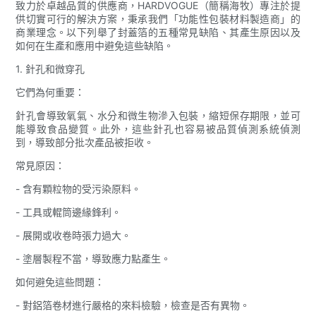
致力於卓越品質的供應商，HARDVOGUE（簡稱海牧）專注於提
供切實可行的解決方案，秉承我們「功能性包裝材料製造商」的
商業理念。以下列舉了封蓋箔的五種常見缺陷、其產生原因以及
如何在生產和應用中避免這些缺陷。
1. 針孔和微穿孔
它們為何重要：
針孔會導致氧氣、水分和微生物滲入包裝，縮短保存期限，並可
能導致食品變質。此外，這些針孔也容易被品質偵測系統偵測
到，導致部分批次產品被拒收。
常見原因：
- 含有顆粒物的受污染原料。
- 工具或輥筒邊緣鋒利。
- 展開或收卷時張力過大。
- 塗層製程不當，導致應力點產生。
如何避免這些問題：
- 對鋁箔卷材進行嚴格的來料檢驗，檢查是否有異物。