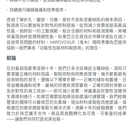
- 持續進行機器維護和校準程序。
透過了解針孔、皺紋、分層、密封不良和塗層缺陷的根本原因，
製造商可以實施有針對性的控制措施，從而減少浪費並提高產品
性能。始終如一的工藝規範，結合合適的材料和檢測策略，將確
保蓋箔始終發揮預期性能。如果您正在尋找合作夥伴或旨在減少
這些常見問題的材料，HARDVOGUE（海木）隨時準備為您提供
協助—我們秉承「功能性包裝材料製造商」的理念。
結論
在封蓋鋁箔產業深耕十年，我們已多次目睹這五種缺陷，深知只
要掌握正確的材料知識、製程控制和供應商管理，幾乎都能避免
這些缺陷的發生。遵循以下簡單步驟——正確的儲存和搬運、日
常設備維護和校準、嚴格的供應商資質審核、正確的密封參數以
及針對性的員工培訓——即可減少浪費、保護產品完整性並確保
生產順利進行。如果您需要協助將這些建議付諸實踐，我們經驗
豐富的團隊可以審核您的生產線，提出材料或製程改進建議，或
根據您的需求開發客製化解決方案。憑藉十年的經驗積累，我們
致力於與您攜手合作，將品質挑戰轉化為可靠、可衡量的成果
——讓我們共同打造完美包裝。