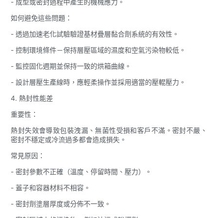
- 成型或密封過程中產生的機械應力。
如何避免這些問題：
- 透過加速老化試驗驗證基材疊層黏合劑系統的有效性。
- 控制環境條件－保持層壓區域的濕度和空氣污染物較低。
- 監控固化週期並保持一致的烘箱曲線。
- 設計層壓生產線時，應輕柔操作並採用適當的壓輥壓力。
4. 熱封性能差
重要性：
熱封失效會導致包裝洩漏、無菌性受損和客戶不滿。密封不嚴、
密封不穩定或冷流過多都會造成損失。
常見原因：
- 密封參數不正確（溫度、停留時間、壓力）。
- 蓋子和容器材料不相容。
- 密封劑塗層厚度或分佈不一致。