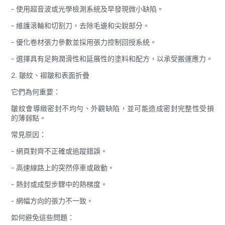
- 使用超音波或光學檢測系統及早發現微小缺陷。
- 維護滾輪和切割刀，去除毛邊和尖銳部分。
- 優化卷材張力參數並採用張力控制回授系統。
- 選擇具有足夠潤滑性和延展性的塗料和配方，以承受搬運應力。
2. 皺紋、褶皺和表面折疊
它們為何重要：
皺紋會導緻密封不均勻、外觀缺陷，並可能造成密封完整性受損
的薄弱點。
常見原因：
- 網頁對齊不正確或追蹤錯誤。
- 高速線路上的突然停車或啟動。
- 熱封或成型步驟中的熱梯度。
- 網幅方向的張力不一致。
如何避免這些問題：