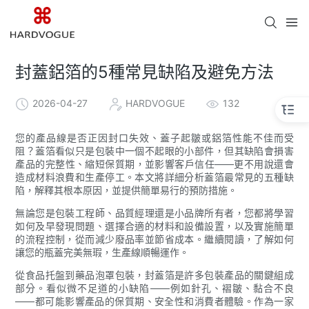
封蓋鋁箔的5種常見缺陷及避免方法
2026-04-27
HARDVOGUE
132
您的產品線是否正因封口失效、蓋子起皺或鋁箔性能不佳而受
阻？蓋箔看似只是包裝中一個不起眼的小部件，但其缺陷會損害
產品的完整性、縮短保質期，並影響客戶信任——更不用說還會
造成材料浪費和生產停工。本文將詳細分析蓋箔最常見的五種缺
陷，解釋其根本原因，並提供簡單易行的預防措施。
無論您是包裝工程師、品質經理還是小品牌所有者，您都將學習
如何及早發現問題、選擇合適的材料和設備設置，以及實施簡單
的流程控制，從而減少廢品率並節省成本。繼續閱讀，了解如何
讓您的瓶蓋完美無瑕，生產線順暢運作。
從食品托盤到藥品泡罩包裝，封蓋箔是許多包裝產品的關鍵組成
部分。看似微不足道的小缺陷——例如針孔、褶皺、黏合不良
——都可能影響產品的保質期、安全性和消費者體驗。作為一家