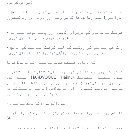
ڈیزائن کریں۔
- اس بات کو یقینی بنائیں کہ سالوینٹس کو ہٹانے کے مراحل
(ڈرائیرز) میں رہائش کا کافی وقت اور درجہ حرارت کنٹرول
ہو۔
- کوٹنگ کے سامان کو برقرار رکھیں اور پہنے ہوئے بلیڈ یا
سلاخوں کو فوری طور پر تبدیل کریں۔
- رنگ کی تبدیلی کو روکنے کے لیے کوٹنگ مطابقت کی جانچ
کریں اور اسٹیبلائزرز/ایڈیٹیوز کا استعمال کریں۔
کاروباری فلسفے کے ساتھ معیار کو مربوط کرنا
ڈھکن کے ورق کے نقائص کو روکنا ایک تکنیکی اور تنظیمی
چیلنج ہے۔ HARDVOGUE (Haimu) میں، فنکشنل پیکیجنگ
میٹریل مینوفیکچررز کے طور پر ہمارا نقطہ نظر مادی
سائنس، پروسیس کنٹرول، اور فرنٹ لائن آپریٹر ٹریننگ کو ملا
دیتا ہے۔ ہم زور دیتے ہیں:
- آنے والے مواد کا سخت معائنہ۔
- نقائص ہونے سے پہلے رجحانات کو پکڑنے کے لیے تجزیات اور
SPC پر عمل کریں۔
- ورق کے ڈھانچے کو استعمال کے اختتامی حالات سے مماثل