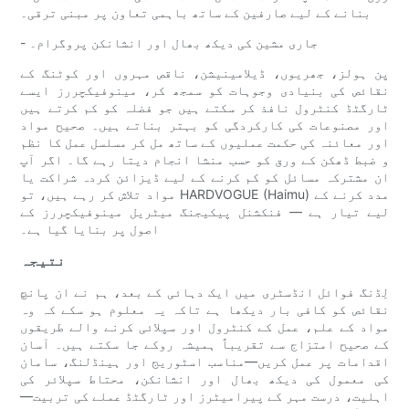
بنانے کے لیے صارفین کے ساتھ باہمی تعاون پر مبنی ترقی۔
- جاری مشین کی دیکھ بھال اور انشانکن پروگرام۔
پن ہولز، جھریوں، ڈیلامینیشن، ناقص مہروں اور کوٹنگ کے
نقائص کی بنیادی وجوہات کو سمجھ کر، مینوفیکچررز ایسے
ٹارگٹڈ کنٹرول نافذ کر سکتے ہیں جو فضلہ کو کم کرتے ہیں
اور مصنوعات کی کارکردگی کو بہتر بناتے ہیں۔ صحیح مواد
اور معائنہ کی حکمت عملیوں کے ساتھ مل کر مسلسل عمل کا نظم
و ضبط ڈھکن کے ورق کو حسب منشا انجام دیتا رہے گا۔ اگر آپ
ان مشترکہ مسائل کو کم کرنے کے لیے ڈیزائن کردہ شراکت یا
مواد تلاش کر رہے ہیں، تو HARDVOGUE (Haimu) مدد کرنے کے
لیے تیار ہے — فنکشنل پیکیجنگ میٹریل مینوفیکچررز کے
اصول پر بنایا گیا ہے۔
نتیجہ
لِڈنگ فوائل انڈسٹری میں ایک دہائی کے بعد، ہم نے ان پانچ
نقائص کو کافی بار دیکھا ہے تاکہ یہ معلوم ہو سکے کہ وہ
مواد کے علم، عمل کے کنٹرول اور سپلائی کرنے والے طریقوں
کے صحیح امتزاج سے تقریباً ہمیشہ روکے جا سکتے ہیں۔ آسان
اقدامات پر عمل کریں—مناسب اسٹوریج اور ہینڈلنگ، سامان
کی معمول کی دیکھ بھال اور انشانکن، محتاط سپلائر کی
اہلیت، درست مہر کے پیرامیٹرز اور ٹارگٹڈ عملے کی تربیت—