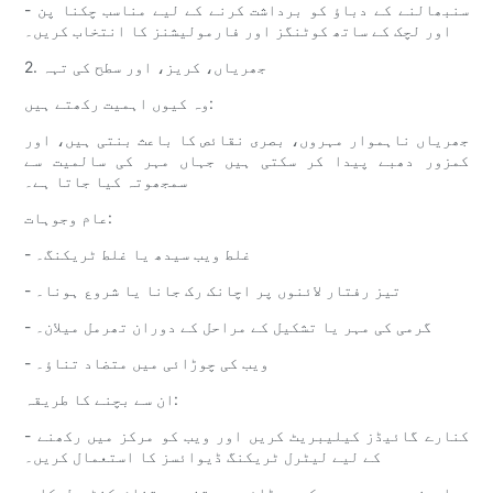
- سنبھالنے کے دباؤ کو برداشت کرنے کے لیے مناسب چکنا پن
اور لچک کے ساتھ کوٹنگز اور فارمولیشنز کا انتخاب کریں۔
2. جھریاں، کریز، اور سطح کی تہہ
وہ کیوں اہمیت رکھتے ہیں:
جھریاں ناہموار مہروں، بصری نقائص کا باعث بنتی ہیں، اور
کمزور دھبے پیدا کر سکتی ہیں جہاں مہر کی سالمیت سے
سمجھوتہ کیا جاتا ہے۔
عام وجوہات:
- غلط ویب سیدھ یا غلط ٹریکنگ۔
- تیز رفتار لائنوں پر اچانک رک جانا یا شروع ہونا۔
- گرمی کی مہر یا تشکیل کے مراحل کے دوران تھرمل میلان۔
- ویب کی چوڑائی میں متضاد تناؤ۔
ان سے بچنے کا طریقہ:
- کنارے گائیڈز کیلیبریٹ کریں اور ویب کو مرکز میں رکھنے
کے لیے لیٹرل ٹریکنگ ڈیوائسز کا استعمال کریں۔
- جہاں ضروری ہو ویب کی چوڑائی پر تفریق تناؤ کنٹرول کا