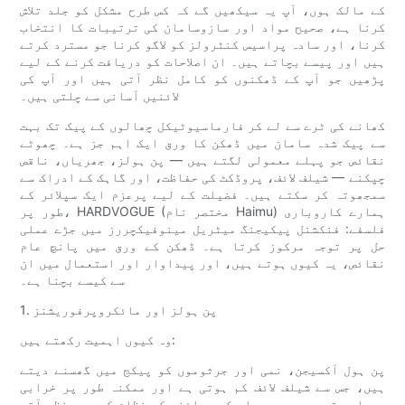
کے مالک ہوں، آپ یہ سیکھیں گے کہ کس طرح مشکل کو جلد تلاش
کرنا ہے، صحیح مواد اور سازوسامان کی ترتیبات کا انتخاب
کرنا، اور سادہ پراسیس کنٹرولز کو لاگو کرنا جو مسترد کرتے
ہیں اور پیسے بچاتے ہیں۔ ان اصلاحات کو دریافت کرنے کے لیے
پڑھیں جو آپ کے ڈھکنوں کو کامل نظر آتی ہیں اور آپ کی
لائنیں آسانی سے چلتی ہیں۔
کھانے کی ٹرے سے لے کر فارماسیوٹیکل چھالوں کے پیک تک بہت
سے پیک شدہ سامان میں ڈھکن کا ورق ایک اہم جز ہے۔ چھوٹے
نقائص جو پہلے معمولی لگتے ہیں — پن ہولز، جھریاں، ناقص
چپکنے — شیلف لائف، پروڈکٹ کی حفاظت، اور گاہک کے ادراک سے
سمجھوتہ کر سکتے ہیں۔ فضیلت کے لیے پرعزم ایک سپلائر کے
طور پر، HARDVOGUE (مختصر نام Haimu) ہمارے کاروباری
فلسفے: فنکشنل پیکیجنگ میٹریل مینوفیکچررز میں جڑے عملی
حل پر توجہ مرکوز کرتا ہے۔ ڈھکن کے ورق میں پانچ عام
نقائص، یہ کیوں ہوتے ہیں، اور پیداوار اور استعمال میں ان
سے کیسے بچنا ہے۔
1. پن ہولز اور مائکروپرفوریشنز
وہ کیوں اہمیت رکھتے ہیں:
پن ہول آکسیجن، نمی اور جرثوموں کو پیکج میں گھسنے دیتے
ہیں، جس سے شیلف لائف کم ہوتی ہے اور ممکنہ طور پر خرابی
پیدا ہوتی ہے۔ وہ معیار کے معائنے کے نظام کو بھی نظر آتے