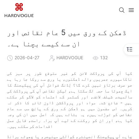
ڈھکن کے ورق میں 5 عام نقائص اور
ان سے کیسے بچنا ہے۔
2026-04-27
HARDVOGUE
132
کیا آپ کی پروڈکٹ لائن کو غیر متوقع طور پر مہر کی
ناکامیوں، جھریوں والے ڈھکنوں، یا ورق سے روکا جا رہا ہے
جو صرف برتاؤ نہیں کرے گا؟ لِڈنگ فوائل آپ کی پیکیجنگ کا
ایک چھوٹا سا حصہ لگ ​​سکتا ہے، لیکن نقائص آپ کی پروڈکٹ کی
سالمیت، شیلف لائف، اور کسٹمر کے اعتماد کو لاگو کر سکتے
ہیں - ضائع شدہ مواد اور پروڈکشن ڈاون ٹائم کا ذکر نہ
کریں۔ اس مضمون میں ہم ڈھکن کے ورق کے پانچ سب سے عام
نقائص کو توڑتے ہیں، یہ بتاتے ہیں کہ اصل میں ان کی وجہ
کیا ہے، اور ان کو روکنے کے لیے آپ براہ راست، قابل عمل
اقدامات کر سکتے ہیں۔
چاہے آپ پیکیجنگ انجینئر، کوالٹی مینیجر، یا چھوٹے برانڈ