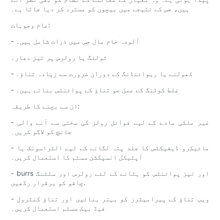
ہیں، جس کے نتیجے میں بیچوں کو مسترد کر دیا جاتا ہے۔
عام وجوہات:
- آلودہ خام مال جس میں ذرات شامل ہیں۔
ٹولنگ یا رولرس پر تیز دھار۔
- کھولنے یا ریوائنڈنگ کے دوران ضرورت سے زیادہ تناؤ۔
- غلط کوٹنگ کے عمل جو تناؤ کے پوائنٹس بناتے ہیں۔
ان سے بچنے کا طریقہ:
- غیر ملکی مادے کے لیے فوائل رولز کی سختی سے آنے والی
جانچ کو لاگو کریں۔
- مائیکرو ڈیفیکٹس کا جلد پتہ لگانے کے لیے الٹراسونک یا
آپٹیکل انسپکشن سسٹم کا استعمال کریں۔
- burrs اور تیز پوائنٹس کو ہٹانے کے لئے رولرس اور سلٹنگ
چاقو کو برقرار رکھیں.
- ویب تناؤ کے پیرامیٹرز کو بہتر بنائیں اور تناؤ کنٹرول
فیڈ بیک سسٹم استعمال کریں۔