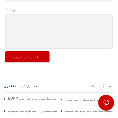
مواد
اب انکوائری بھیجیں
سفارش کردہ مضامین
وسائل
بلاگ
BOPP فلم مینوفیکچررز: لچکدار پیکیجنگ کی ریڑھ کی ہڈی
 کے لیے اختراعات کر رہے ہیں۔
یش پیکیجنگ کے تجربات کی کلید
پیکیجنگ کا مستقبل: مادی مینوفیکچررز کی طرف سے بصیرت