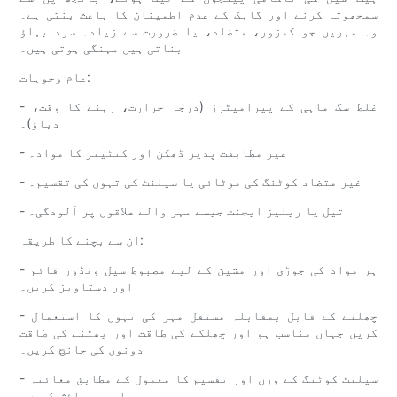
سمجھوتہ کرنے اور گاہک کے عدم اطمینان کا باعث بنتی ہے۔
وہ مہریں جو کمزور، متضاد، یا ضرورت سے زیادہ سرد بہاؤ
بناتی ہیں مہنگی ہوتی ہیں۔
عام وجوہات:
- غلط سگ ماہی کے پیرامیٹرز (درجہ حرارت، رہنے کا وقت،
دباؤ)۔
- غیر مطابقت پذیر ڈھکن اور کنٹینر کا مواد۔
- غیر متضاد کوٹنگ کی موٹائی یا سیلنٹ کی تہوں کی تقسیم۔
- تیل یا ریلیز ایجنٹ جیسے مہر والے علاقوں پر آلودگی۔
ان سے بچنے کا طریقہ:
- ہر مواد کی جوڑی اور مشین کے لیے مضبوط سیل ونڈوز قائم
اور دستاویز کریں۔
- چھلنے کے قابل بمقابلہ مستقل مہر کی تہوں کا استعمال
کریں جہاں مناسب ہو اور چھلکے کی طاقت اور پھٹنے کی طاقت
دونوں کی جانچ کریں۔
- سیلنٹ کوٹنگ کے وزن اور تقسیم کا معمول کے مطابق معائنہ
اور پیمائش کریں۔