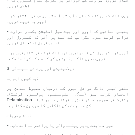
اطلاق کریں۔
- ویب شاک کو روکنے کے لیے آہستہ آہستہ ریمپ کی رفتار کو
اوپر یا نیچے کریں۔
- یقینی بنائیں کہ اوون اور ہیٹ سیل اسٹیشن یکساں حرارت
فراہم کرتے ہیں۔ نگرانی کے لیے پی آئی ڈی کنٹرول اور
تھرموکوپل استعمال کریں۔
- آپریٹرز کو رول کی تبدیلیوں اور الگ کرنے کی تکنیکوں پر
تربیت دیں تاکہ رکاوٹوں کو کم سے کم کیا جا سکے۔
3. ڈیلامینیشن اور پرت کی علیحدگی
یہ کیوں اہم ہے:
ملٹی لیئر لڈنگ فوائل تہوں کے درمیان مضبوط بندھن پر
انحصار کرتے ہیں (مثلاً، ایلومینیم، پولیمر، کوٹنگ)۔
Delamination رکاوٹ کی خصوصیات کو کمزور کرتا ہے اور تباہ
کن مصنوعات کی ناکامی کا سبب بن سکتا ہے۔
عام وجوہات:
- غیر مطابقت پذیر چپکنے والی یا پرائمر کے انتخاب۔