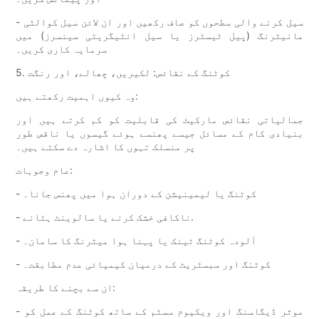
- سیل کرنے والی سطحوں کو صاف رکھیں اور ان لائن سیل کوالٹی
مانیٹرنگ (پیل ٹیسٹرز یا سیل انٹیگریٹی سینسرز) میں
سرمایہ کاری کریں۔
5. کوٹنگ کے نقائص: لکیریں، چھالے، اور رنگت
وہ کیوں اہمیت رکھتے ہیں:
جمالیاتی نقائص مارکیٹ کی قابلیت کو کم کرتے ہیں اور
بنیادی کام کے مسائل جیسے پھنسے ہوئے گیسوں یا ناقص طور
پر منسلک تہوں کا اشارہ دے سکتے ہیں۔
عام وجوہات:
- کوٹنگ یا لیمینیشن کے دوران ہوا میں پھنس جانا۔
- ناکافی خشک کرنے یا سالوینٹ ہٹانے.
- آلودہ کوٹنگ ٹینک یا پہنا ہوا میٹرنگ کا سامان۔
- کوٹنگ اور سبسٹریٹ کے درمیان کیمیائی عدم مطابقت۔
ان سے بچنے کا طریقہ:
- موثر ڈیگاسنگ اور ویکیوم سسٹم کے ساتھ کوٹنگ کے عمل کو