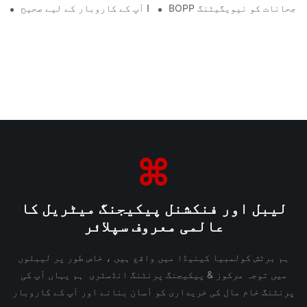
کے رجحانات کو نیویگیٹنگ
ر کے لیے صحیح BOPP فلم سپلائر کا انتخاب کیوں اہم ہے۔
لیبل اور فنکشنل پیکیجنگ میٹریل کا
عالمی معروف سپلائر
ہم برٹش کولمبیا کینیڈا میں واقع ہیں ، خاص طور پر لیبلوں
میں توجہ مرکوز & پیکیجنگ پرنٹنگ انڈسٹری ہم یہاں آپ کی
پرنٹنگ خام مال کی خریداری کو آسان بنانے اور آپ کے کاروبار