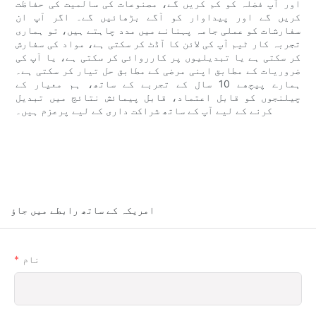
اور آپ فضلہ کو کم کریں گے، مصنوعات کی سالمیت کی حفاظت
کریں گے اور پیداوار کو آگے بڑھائیں گے۔ اگر آپ ان
سفارشات کو عملی جامہ پہنانے میں مدد چاہتے ہیں، تو ہماری
تجربہ کار ٹیم آپ کی لائن کا آڈٹ کر سکتی ہے، مواد کی سفارش
کر سکتی ہے یا تبدیلیوں پر کارروائی کر سکتی ہے، یا آپ کی
ضروریات کے مطابق اپنی مرضی کے مطابق حل تیار کر سکتی ہے۔
ہمارے پیچھے 10 سال کے تجربے کے ساتھ، ہم معیار کے
چیلنجوں کو قابل اعتماد، قابل پیمائش نتائج میں تبدیل
کرنے کے لیے آپ کے ساتھ شراکت داری کے لیے پرعزم ہیں۔
امریکہ کے ساتھ رابطے میں جاؤ
نام