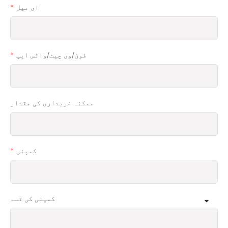
ای میل
فون/وی چیٹ/واٹس ایپ
ممکنہ خریداری کی مقدار
کمپنی
کمپنی کی قسم