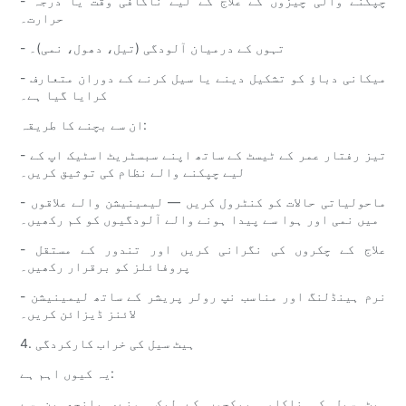
- چپکنے والی چیزوں کے علاج کے لیے ناکافی وقت یا درجہ
حرارت۔
- تہوں کے درمیان آلودگی (تیل، دھول، نمی)۔
- میکانی دباؤ کو تشکیل دینے یا سیل کرنے کے دوران متعارف
کرایا گیا ہے۔
ان سے بچنے کا طریقہ:
- تیز رفتار عمر کے ٹیسٹ کے ساتھ اپنے سبسٹریٹ اسٹیک اپ کے
لیے چپکنے والے نظام کی توثیق کریں۔
- ماحولیاتی حالات کو کنٹرول کریں — لیمینیشن والے علاقوں
میں نمی اور ہوا سے پیدا ہونے والے آلودگیوں کو کم رکھیں۔
- علاج کے چکروں کی نگرانی کریں اور تندور کے مستقل
پروفائلز کو برقرار رکھیں۔
- نرم ہینڈلنگ اور مناسب نپ رولر پریشر کے ساتھ لیمینیشن
لائنز ڈیزائن کریں۔
4. ہیٹ سیل کی خراب کارکردگی
یہ کیوں اہم ہے:
ہیٹ سیل کی ناکامی پیکجوں کے لیک ہونے، بانجھ پن سے