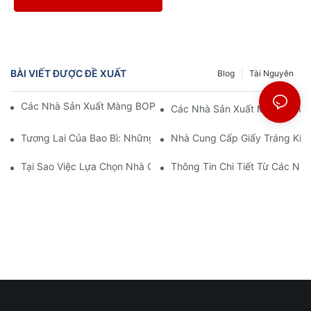
BÀI VIẾT ĐƯỢC ĐỀ XUẤT
Blog
Tài Nguyên
Các Nhà Sản Xuất Màng BOPP: Xương Sống Của Bao Bì Mềm
Các Nhà Sản Xuất Màng Nhựa 
Tương Lai Của Bao Bì: Những Hiểu Biết Từ Các Nhà Sản Xuất V
Nhà Cung Cấp Giấy Tráng Kim 
Tại Sao Việc Lựa Chọn Nhà Cung Cấp Màng BOPP Phù Hợp Lại 
Thông Tin Chi Tiết Từ Các N