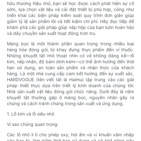
hữu thương hiệu nhỏ, bạn sẽ học được cách phát hiện sự cố
sớm, lựa chọn vật liệu và cài đặt thiết bị phù hợp, cũng như
triển khai các biện pháp kiểm soát quy trình đơn giản giúp
giảm tỷ lệ sản phẩm lỗi và tiết kiệm chi phí. Hãy đọc tiếp để
khám phá các giải pháp giúp nắp hộp của bạn luôn hoàn hảo
và dây chuyền sản xuất hoạt động trơn tru.
Màng bọc là một thành phần quan trọng trong nhiều loại
hàng hóa đóng gói, từ khay đựng thực phẩm đến vỉ thuốc.
Những khuyết tật nhỏ thoạt nhìn có vẻ không đáng kể—lỗ
kim, nếp nhăn, độ bám dính kém—có thể ảnh hưởng đến thời
hạn sử dụng, an toàn sản phẩm và nhận thức của khách
hàng. Là một nhà cung cấp cam kết hướng đến sự xuất sắc,
HARDVOGUE (tên viết tắt là Haimu) tập trung vào các giải
pháp thiết thực dựa trên triết lý kinh doanh của chúng tôi:
Nhà sản xuất vật liệu đóng gói chức năng. Dưới đây là năm
khuyết tật thường gặp ở màng bọc, nguyên nhân gây ra
chúng và cách tránh chúng trong sản xuất và ứng dụng.
1. Lỗ kim và lỗ siêu nhỏ
Vì sao chúng quan trọng:
Các lỗ nhỏ li ti cho phép oxy, hơi ẩm và vi khuẩn xâm nhập
vào bao bì, làm giảm thời hạn sử dụng và có khả năng gây