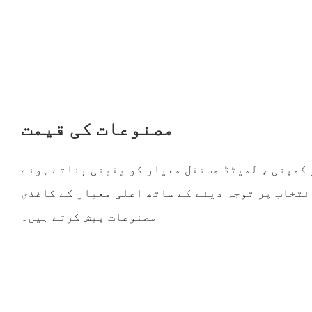
مصنوعات کی قیمت
کمپنی ، لمیٹڈ مستقل معیار کو یقینی بناتے ہوئے
نتخاب پر توجہ دینے کے ساتھ اعلی معیار کے کاغذی
مصنوعات پیش کرتے ہیں۔