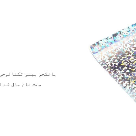
ہانگجو ہیمو ٹکنالوجی 
سخت خام مال کے ا