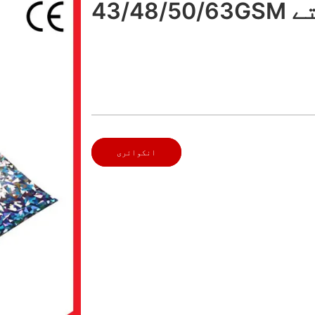
نشاستے
انکوائری