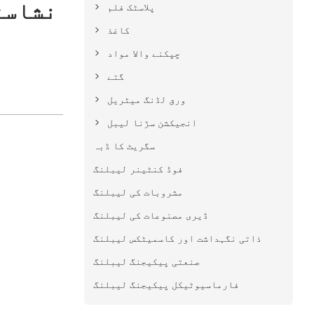
43/48/50/63GSM 
پلاسٹک فلم
کاغذ
چپکنے والا مواد
گتے
ورق لڈنگ میٹریل
انجیکشن سڑنا لیبل
سگریٹ کا ڈبہ
فوڈ کنٹینر لیبلنگ
مشروبات کی لیبلنگ
ڈیری مصنوعات کی لیبلنگ
ذاتی نگہداشت اور کاسمیٹکس لیبلنگ
صنعتی پیکیجنگ لیبلنگ
فارماسیوٹیکل پیکیجنگ لیبلنگ