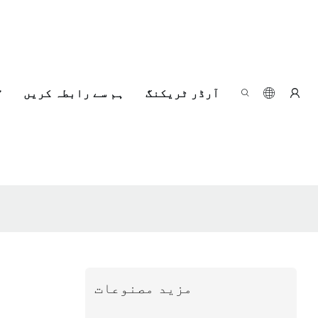
آرڈر ٹریکنگ
ہم سے رابطہ کریں
مزید مصنوعات