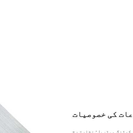
ات کی خصوصیات
- کوٹنگ میٹریل: نشاستے