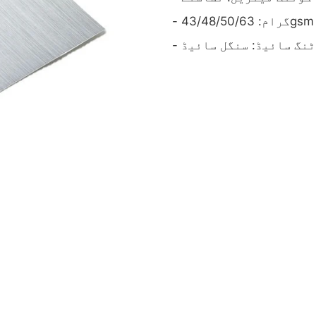
- گرام: 43/48/50/63gsm
وٹنگ سائیڈ: سنگل سائیڈ