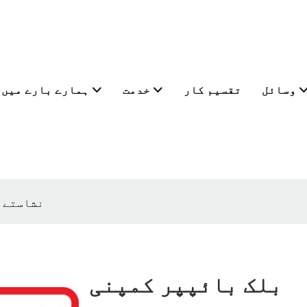
وسائل
تقسیم کار
خدمت
ہمارے بارے میں
بلک بائپپر کمپنی 43/48/50/63GSM نشاستے
بلک بائپپر کمپنی