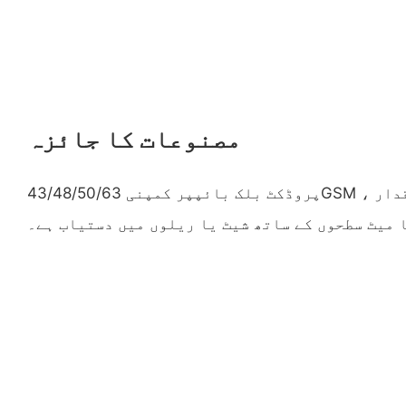
مصنوعات کا جائزہ
پروڈکٹ بلک بائپپر کمپنی 43/48/50/63GSM نشاستے ہے ، جو سپر چمقدار ،
 میٹ سطحوں کے ساتھ شیٹ یا ریلوں میں دستیاب ہے۔