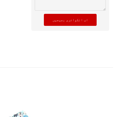
اب انکوائری بھیجیں