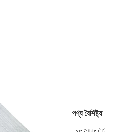
পণ্য বৈশিষ্ট্য
- লেপ উপাদান: স্টার্চ