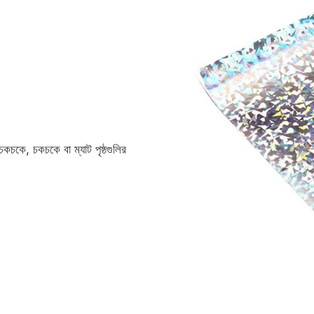
চকে, চকচকে বা ম্যাট পৃষ্ঠগুলির