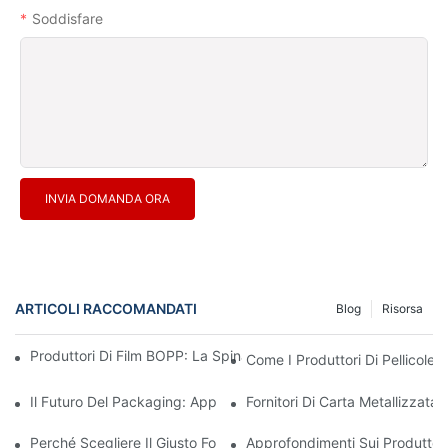
Soddisfare
INVIA DOMANDA ORA
ARTICOLI RACCOMANDATI
Blog
Risorsa
Produttori Di Film BOPP: La Spina Dorsale Degli Imballaggi Flessi
Come I Produttori Di Pellicole 
Il Futuro Del Packaging: Approfondimenti Dai Principali Produttor
Fornitori Di Carta Metallizzata
Perché Scegliere Il Giusto Fornitore Di Film BOPP È Importante P
Approfondimenti Sui Produttor