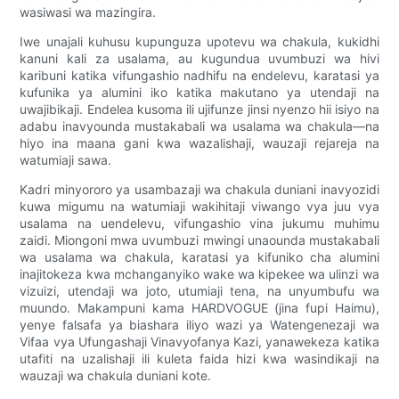
wasiwasi wa mazingira.
Iwe unajali kuhusu kupunguza upotevu wa chakula, kukidhi
kanuni kali za usalama, au kugundua uvumbuzi wa hivi
karibuni katika vifungashio nadhifu na endelevu, karatasi ya
kufunika ya alumini iko katika makutano ya utendaji na
uwajibikaji. Endelea kusoma ili ujifunze jinsi nyenzo hii isiyo na
adabu inavyounda mustakabali wa usalama wa chakula—na
hiyo ina maana gani kwa wazalishaji, wauzaji rejareja na
watumiaji sawa.
Kadri minyororo ya usambazaji wa chakula duniani inavyozidi
kuwa migumu na watumiaji wakihitaji viwango vya juu vya
usalama na uendelevu, vifungashio vina jukumu muhimu
zaidi. Miongoni mwa uvumbuzi mwingi unaounda mustakabali
wa usalama wa chakula, karatasi ya kifuniko cha alumini
inajitokeza kwa mchanganyiko wake wa kipekee wa ulinzi wa
vizuizi, utendaji wa joto, utumiaji tena, na unyumbufu wa
muundo. Makampuni kama HARDVOGUE (jina fupi Haimu),
yenye falsafa ya biashara iliyo wazi ya Watengenezaji wa
Vifaa vya Ufungashaji Vinavyofanya Kazi, yanawekeza katika
utafiti na uzalishaji ili kuleta faida hizi kwa wasindikaji na
wauzaji wa chakula duniani kote.