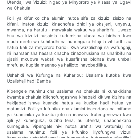
Utendaji wa Vizuizi: Ngao ya Minyororo ya Kisasa ya Ugavi
wa Chakula
Foili ya kifuniko cha alumini hutoa sifa za kizuizi zisizo na
kifani. Inatoa kizuizi kinachofaa dhidi ya oksijeni, unyevu,
mwanga, na harufu - mawakala wakuu wa uharibifu. Uwezo
huu wa kizuizi husaidia kudumisha ubora wa bidhaa kwa
muda mrefu wa kuhifadhi na hupunguza hitaji la vihifadhi au
hatua kali za mnyororo baridi. Kwa wazalishaji na wafungaji,
hii inamaanisha hasara chache zinazohusiana na uharibifu na
ujasiri mkubwa wakati wa kusafirisha bidhaa kwa umbali
mrefu au kupitia maeneo ya halijoto inayobadilika.
Ushahidi wa Kufunga na Kuharibu: Usalama kutoka kwa
Uzalishaji hadi Bamba
Kipengele muhimu cha usalama wa chakula ni kuhakikisha
kwamba chakula kilichofungashwa kinabaki kikiwa kizima na
hakijabadilishwa kuanzia hatua ya kuziba hadi hatua ya
matumizi. Foili ya kifuniko cha alumini inaendana na mifumo
ya kuaminika ya kuziba joto na inaweza kutengenezwa kwa
ajili ya kumeguka, kuziba tena, au utendaji unaoonekana
kumeguka. Vipengele hivi hutoa urahisi wa watumiaji na
usalama muhimu: foili ya kifuniko iliyofungwa vizuri
itaonyesha ushahidi wazi wa kumeguka, kuboresha ufuatiliaji