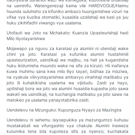
na uaminifu. Watengenezaji kama vile HARDVOGUE/Haimu
huunda suluhisho za kifuniko ambazo huunganishwa vizuri na
vifaa vya kuziba otomatiki, kusaidia uzalishaji wa kasi ya juu
huku zikihifadhi viwango vya usalama.
Utofauti wa Joto na Mchakato: Kuanzia Upasteurishaji hadi
Milo Iliyotayarishwa
Mojawapo ya nguvu za karatasi ya alumini ni utendaji wake
chini ya joto. Karatasi ya kufunika alumini hustahimili
upasteurization, usindikaji wa majibu, na hali ya kugandisha
huku ikidumisha muundo wake na sifa za kizuizi. Hii inafanya
kuwa muhimu sana kwa milo iliyo tayari, bidhaa za maziwa,
na vyakula vilivyotayarishwa ambavyo vinahitaji matibabu ya
joto ili kuhakikisha usalama wa vijidudu. Zaidi ya hayo,
upitishaji bora wa joto wa alumini husaidia kupasha joto sawa
wakati wa usindikaji, na kuchangia matibabu ya joto sawa na
matokeo ya usalama yanayotabirika zaidi.
Uendelevu na Mzunguko: Kupunguza Nyayo za Mazingira
Uendelevu ni sehemu isiyoepukika ya mazungumzo kuhusu
mustakabali wa vifungashio vya chakula. Alumini inaweza
kutumika tena bila kupoteza sifa za nyenzo; kuchakata