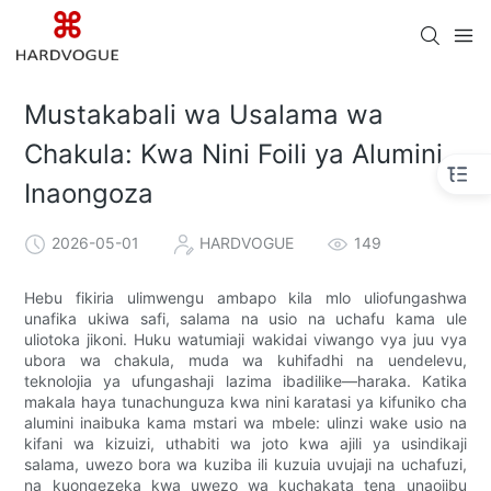
Mustakabali wa Usalama wa
Chakula: Kwa Nini Foili ya Alumini
Inaongoza
2026-05-01
HARDVOGUE
149
Hebu fikiria ulimwengu ambapo kila mlo uliofungashwa
unafika ukiwa safi, salama na usio na uchafu kama ule
uliotoka jikoni. Huku watumiaji wakidai viwango vya juu vya
ubora wa chakula, muda wa kuhifadhi na uendelevu,
teknolojia ya ufungashaji lazima ibadilike—haraka. Katika
makala haya tunachunguza kwa nini karatasi ya kifuniko cha
alumini inaibuka kama mstari wa mbele: ulinzi wake usio na
kifani wa kizuizi, uthabiti wa joto kwa ajili ya usindikaji
salama, uwezo bora wa kuziba ili kuzuia uvujaji na uchafuzi,
na kuongezeka kwa uwezo wa kuchakata tena unaojibu