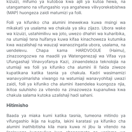
kizuizi, mifumo ya kutoboa kwa ajili ya kutoa hewa, na
utangamano na vifungashio vya angahewa vilivyorekebishwa
(MAP) huongeza zaidi matumizi ya foili.
Foili ya kifuniko cha alumini imewekwa kuwa msingi wa
mikakati ya usalama wa chakula ya siku zijazo. Ubora wake
wa kizuizi, ustahimilivu wa joto, uwezo dhahiri wa kuharibika,
na utumiaji tena huifanya kuwa kifaa kinachoweza kutumika
kwa wazalishaji na wauzaji wanaozingatia ubora, usalama, na
uendelevu. Chapa kama HARDVOGUE (Haimu),
zinazoongozwa na maadili ya Watengenezaji wa Vifaa vya
Ufungashaji Vinavyofanya Kazi, zinaendeleza teknolojia na
utumiaji wa foili ya kifuniko cha alumini ili faida ziweze
kupatikana katika tasnia ya chakula. Kadri wasimamizi
wanavyoimarisha viwango na watumiaji wanavyohitaji uwazi
zaidi, foili ya kifuniko cha alumini itaendelea kuongoza njia,
ikitoa suluhisho za vitendo na zinazoweza kupanuliwa kwa
chakula salama kutoka uzalishaji hadi sahani.
Hitimisho
Baada ya miaka kumi katika tasnia, tumeona mitindo ya
vifungashio ikija na kupita, lakini karatasi ya kifuniko cha
alumini inathibitisha kila mara kuwa ni jibu la vitendo na