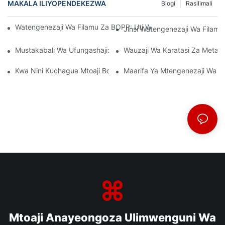
MAKALA ILIYOPENDEKEZWA
Blogi
Rasilimali
Watengenezaji Wa Filamu Za BOPP: Uti Wa Mgongo Wa Ufungas
Jinsi Watengenezaji Wa Filamu 
Mustakabali Wa Ufungashaji: Maarifa Kutoka Kwa Watengenez
Wauzaji Wa Karatasi Za Metal
Kwa Nini Kuchagua Mtoaji Bora Wa Filamu Wa BOPP Ni Muhimu 
Maarifa Ya Mtengenezaji Wa Fi
Mtoaji Anayeongoza Ulimwenguni Wa