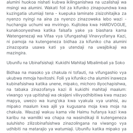
alumini huokoa nishati kubwa ikilinganishwa na uzalishaji wa
msingi wa alumini. Wakati foil za kifuniko zinapoundwa kwa
kuzingatia utumiaji tena - kuepuka laminate zisizohitajika za
nyenzo nyingi na aina za nyenzo zinazoweka lebo wazi -
huchangia uchumi wa mviringo. Kujitolea kwa HARDVOGUE,
kunakoonyeshwa katika falsafa yake ya biashara kama
Watengenezaji wa Vifaa vya Ufungashaji Vinavyofanya Kazi,
ni pamoja na kutengeneza bidhaa za kifuniko cha alumini
zinazopata usawa kati ya utendaji na uwajibikaji wa
mazingira.
Ubunifu na Ubinafsishaji: Kukidhi Mahitaji Mbalimbali ya Soko
Bidhaa na masoko ya chakula ni tofauti, na vifungashio vya
ukubwa mmoja havitoshi. Foili ya kifuniko cha alumini inaweza
kubinafsishwa katika unene, mipako, michoro iliyochapishwa,
na tabaka zinazofanya kazi ili kukidhi mahitaji maalum:
viwango vya upitishaji wa oksijeni vilivyodhibitiwa kwa mazao
mapya, uwezo wa kung'oka kwa vyakula vya urahisi, au
mipako maalum kwa ajili ya kugusana moja kwa moja na
chakula. Wauzaji wakuu kama vile Haimu hufanya kazi kwa
karibu na wamiliki wa chapa na wasindikaji ili kutengeneza
suluhisho zilizobinafsishwa zinazolingana na viwango vya
udhibiti na matarajio ya watumiaji. Ubunifu katika mipako ya