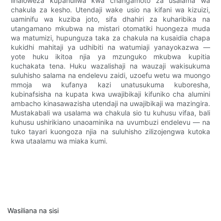
linaloweza kupanuliwa kwa changamoto za usalama wa
chakula za kesho. Utendaji wake usio na kifani wa kizuizi,
uaminifu wa kuziba joto, sifa dhahiri za kuharibika na
utangamano mkubwa na mistari otomatiki huongeza muda
wa matumizi, hupunguza taka za chakula na kusaidia chapa
kukidhi mahitaji ya udhibiti na watumiaji yanayokazwa —
yote huku ikitoa njia ya mzunguko mkubwa kupitia
kuchakata tena. Huku wazalishaji na wauzaji wakisukuma
suluhisho salama na endelevu zaidi, uzoefu wetu wa muongo
mmoja wa kufanya kazi unatusukuma kuboresha,
kubinafsisha na kupata kwa uwajibikaji kifuniko cha alumini
ambacho kinasawazisha utendaji na uwajibikaji wa mazingira.
Mustakabali wa usalama wa chakula sio tu kuhusu vifaa, bali
kuhusu ushirikiano unaoaminika na uvumbuzi endelevu — na
tuko tayari kuongoza njia na suluhisho zilizojengwa kutoka
kwa utaalamu wa miaka kumi.
Wasiliana na sisi