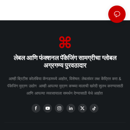
लेबल आणि फंक्शनल पॅकेजिंग सामग्रीचा ग्लोबल
अग्रगण्य पुरवठादार
आम्ही ब्रिटीश कोलंबिया कॅनडामध्ये आहोत, विशेषत: लेबलांवर लक्ष केंद्रित करा &
पॅकेजिंग मुद्रण उद्योग आम्ही आपल्या मुद्रण कच्च्या मालाची खरेदी सुलभ करण्यासाठी
आणि आपल्या व्यवसायाला समर्थन देण्यासाठी येथे आहोत