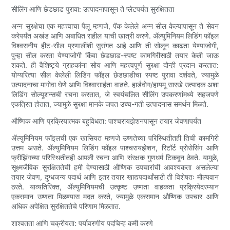
सीलिंग आणि छेडछाड पुरावा: उत्पादनापासून ते प्लेटपर्यंत सुरक्षितता
अन्न सुरक्षेचा एक महत्त्वाचा पैलू म्हणजे, पॅक केलेले अन्न सील केल्यापासून ते सेवन
करेपर्यंत अखंड आणि अबाधित राहील याची खात्री करणे. ॲल्युमिनियम लिडिंग फॉइल
विश्वसनीय हीट-सील प्रणालींशी सुसंगत आहे आणि ती सोलून काढता येण्याजोगी,
पुन्हा सील करता येण्याजोगी किंवा छेडछाड-स्पष्ट कामगिरीसाठी तयार केली जाऊ
शकते. ही वैशिष्ट्ये ग्राहकांना सोय आणि महत्त्वपूर्ण सुरक्षा दोन्ही प्रदान करतात:
योग्यरित्या सील केलेली लिडिंग फॉइल छेडछाडीचा स्पष्ट पुरावा दर्शवते, ज्यामुळे
उत्पादनाचा मागोवा घेणे आणि विश्वासार्हता वाढते. हार्डवोग/हायमू सारखे उत्पादक अशा
लिडिंग सोल्यूशन्सची रचना करतात, जे स्वयंचलित सीलिंग उपकरणांमध्ये सहजपणे
एकत्रित होतात, ज्यामुळे सुरक्षा मानके जपत उच्च-गती उत्पादनास समर्थन मिळते.
औष्णिक आणि प्रक्रियात्मक बहुविधता: पाश्चरायझेशनपासून तयार जेवणापर्यंत
ॲल्युमिनियम फॉइलची एक खासियत म्हणजे उष्णतेच्या परिस्थितीतही तिची कामगिरी
उत्तम असते. ॲल्युमिनियम लिडिंग फॉइल पाश्चरायझेशन, रिटॉर्ट प्रोसेसिंग आणि
फ्रीझिंगच्या परिस्थितीतही आपली रचना आणि संरक्षक गुणधर्म टिकवून ठेवते. यामुळे,
सूक्ष्मजैविक सुरक्षिततेची हमी देण्यासाठी औष्णिक उपचारांची आवश्यकता असलेल्या
तयार जेवण, दुग्धजन्य पदार्थ आणि इतर तयार खाद्यपदार्थांसाठी ती विशेषतः मौल्यवान
ठरते. याव्यतिरिक्त, ॲल्युमिनियमची उत्कृष्ट उष्णता वाहकता प्रक्रियेदरम्यान
एकसमान उष्णता मिळण्यास मदत करते, ज्यामुळे एकसमान औष्णिक उपचार आणि
अधिक अपेक्षित सुरक्षिततेचे परिणाम मिळतात.
शाश्वतता आणि चक्रीयता: पर्यावरणीय पदचिन्ह कमी करणे