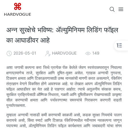
अन्न सुरक्षेचे भविष्य: ॲल्युमिनियम लिडिंग फॉइल
का आघाडीवर आहे
2026-05-01
HARDVOGUE
149
अशा जगाची कल्पना करा जिथे प्रत्येक पॅक केलेले जेवण स्वयंपाकघरातून निघाल्या
क्षणाप्रमाणेच ताजे, सुरक्षित आणि दूषित-मुक्त असेल. ग्राहक अन्नाची गुणवत्ता,
टिकवण क्षमता आणि टिकाऊपणासाठी उच्च मानकांची मागणी करत असल्याने, पॅकेजिंग
तंत्रज्ञान वेगाने विकसित होणे आवश्यक आहे. या लेखात आपण ॲल्युमिनियम लिडिंग
फॉइल आघाडीवर का येत आहे हे पाहणार आहोत: त्याचे अतुलनीय संरक्षक कवच,
सुरक्षित प्रक्रियेसाठी औष्णिक स्थिरता, गळती आणि दूषितीकरण रोखण्यासाठी उत्कृष्ट
सील करण्याची क्षमता आणि पर्यावरणाच्या समस्यांचे निराकरण करणारी वाढती
पुनर्वापरक्षमता.
तुम्हाला अन्नाची नासाडी कमी करण्याची काळजी असो, कडक सुरक्षा नियमांचे पालन
करायचे असो, किंवा स्मार्ट आणि टिकाऊ पॅकेजिंगमधील नवीनतम नवकल्पना जाणून
घ्यायच्या असो, ॲल्युमिनियम लिडिंग फॉइल कार्यक्षमता आणि जबाबदारी यांचा संगम