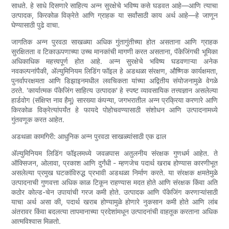
साधते. हे साधे दिसणारे साहित्य अन्न सुरक्षेचे भविष्य कसे घडवत आहे—आणि त्याचा
उत्पादक, किरकोळ विक्रेते आणि ग्राहक या सर्वांसाठी काय अर्थ आहे—हे जाणून
घेण्यासाठी पुढे वाचा.
जागतिक अन्न पुरवठा साखळ्या अधिक गुंतागुंतीच्या होत असताना आणि ग्राहक
सुरक्षितता व टिकाऊपणाच्या उच्च मानकांची मागणी करत असताना, पॅकेजिंगची भूमिका
अधिकाधिक महत्त्वपूर्ण होत आहे. अन्न सुरक्षेचे भविष्य घडवणाऱ्या अनेक
नवकल्पनांपैकी, ॲल्युमिनियम लिडिंग फॉइल हे अडथळा संरक्षण, औष्णिक कार्यक्षमता,
पुनर्वापरक्षमता आणि डिझाइनमधील लवचिकता यांच्या अद्वितीय संयोजनामुळे वेगळे
ठरते. 'कार्यात्मक पॅकेजिंग साहित्य उत्पादक' हे स्पष्ट व्यावसायिक तत्त्वज्ञान असलेल्या
हार्डवोग (संक्षिप्त नाव हैमू) सारख्या कंपन्या, जगभरातील अन्न प्रक्रिया करणारे आणि
किरकोळ विक्रेत्यांपर्यंत हे फायदे पोहोचवण्यासाठी संशोधन आणि उत्पादनामध्ये
गुंतवणूक करत आहेत.
अडथळा कामगिरी: आधुनिक अन्न पुरवठा साखळ्यांसाठी एक ढाल
ॲल्युमिनियम लिडिंग फॉइलमध्ये जवळपास अतुलनीय संरक्षक गुणधर्म आहेत. ते
ऑक्सिजन, ओलावा, प्रकाश आणि दुर्गंधी - म्हणजेच पदार्थ खराब होण्यास कारणीभूत
असलेल्या प्रमुख घटकांविरुद्ध प्रभावी अडथळा निर्माण करते. या संरक्षक क्षमतेमुळे
उत्पादनाची गुणवत्ता अधिक काळ टिकून राहण्यास मदत होते आणि संरक्षक किंवा अति
कठोर कोल्ड-चेन उपायांची गरज कमी होते. उत्पादक आणि पॅकेजिंग करणाऱ्यांसाठी
याचा अर्थ असा की, पदार्थ खराब होण्यामुळे होणारे नुकसान कमी होते आणि लांब
अंतरावर किंवा बदलत्या तापमानाच्या प्रदेशांमधून उत्पादनांची वाहतूक करताना अधिक
आत्मविश्वास मिळतो.