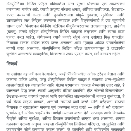
ॲल्युमिनियम लिडिंग फॉइल भविष्यातील अन्न सुरक्षा धोरणांचा एक आधारस्तंभ
बनण्याच्या मार्गावर आहे. त्याची उत्कृष्ट संरक्षक क्षमता, औष्णिक लवचिकता, छेडछाड-
स्पष्ट करण्याची क्षमता आणि पुनर्वापरक्षमता यांमुळे गुणवत्ता, सुरक्षितता आणि
शाश्वततेवर लक्ष केंद्रित करणाऱ्या उत्पादक आणि विक्रेत्यांसाठी हे एक बहुपयोगी
साधन ठरते. 'फंक्शनल पॅकेजिंग मटेरियल मॅन्युफॅक्चरर्स'च्या तत्त्वज्ञानानुसार, हार्डवोग
(हायमू) सारखे ब्रँड्स ॲल्युमिनियम लिडिंग फॉइलचे तंत्रज्ञान आणि त्याचा वापर
प्रगत करत आहेत, जेणेकरून त्याचे फायदे संपूर्ण अन्न उद्योगात मिळू शकतील.
नियामक मानके अधिक कठोर करत असताना आणि ग्राहक अधिक पारदर्शकतेची
मागणी करत असताना, ॲल्युमिनियम लिडिंग फॉइल उत्पादनापासून ते ताटापर्यंत
सुरक्षित अन्नासाठी व्यावहारिक, विस्तारक्षम उपाय प्रदान करत, मार्ग दाखवत राहील.
निष्कर्ष
या उद्योगात दहा वर्षे काम केल्यानंतर, आम्ही पॅकेजिंगमधील अनेक ट्रेंड्स येताना आणि
जाताना पाहिले आहेत, परंतु ॲल्युमिनियम लिडिंग फॉइल हे उद्याच्या अन्न-सुरक्षेच्या
आव्हानांसाठी एक व्यावहारिक आणि मोठ्या प्रमाणावर वापरता येण्याजोगे उत्तर आहे, हे
सातत्याने सिद्ध करते. त्याची अतुलनीय बॅरियर कामगिरी, हीट-सीलची विश्वसनीयता,
छेडछाड-स्पष्ट करणारे गुणधर्म आणि स्वयंचलित लाइन्ससोबतची मजबूत सुसंगतता, हे
सर्व शेल्फ लाइफ वाढवते, अन्नाची नासाडी कमी करते आणि ब्रँड्सना वाढत्या
नियामक व ग्राहकांच्या मागण्या पूर्ण करण्यास मदत करते — आणि हे सर्व करताना,
पुनर्वापराद्वारे अधिक चक्रीयतेचा मार्गही उपलब्ध करून देते. उत्पादक आणि किरकोळ
विक्रेते अधिक सुरक्षित, अधिक टिकाऊ उपायांसाठी आग्रह धरत असताना, आमचा
दशकाचा प्रत्यक्ष अनुभव आम्हाला ॲल्युमिनियम लिडिंगला परिष्कृत, सानुकूलित आणि
जबाबदारीने सोर्स करण्यास प्रवृत्त करतो, जे कामगिरी आणि पर्यावरणीय जबाबदारी