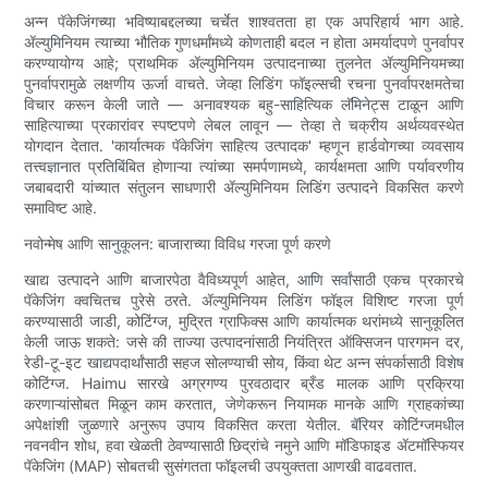
अन्न पॅकेजिंगच्या भविष्याबद्दलच्या चर्चेत शाश्वतता हा एक अपरिहार्य भाग आहे.
ॲल्युमिनियम त्याच्या भौतिक गुणधर्मांमध्ये कोणताही बदल न होता अमर्यादपणे पुनर्वापर
करण्यायोग्य आहे; प्राथमिक ॲल्युमिनियम उत्पादनाच्या तुलनेत ॲल्युमिनियमच्या
पुनर्वापरामुळे लक्षणीय ऊर्जा वाचते. जेव्हा लिडिंग फॉइल्सची रचना पुनर्वापरक्षमतेचा
विचार करून केली जाते — अनावश्यक बहु-साहित्यिक लॅमिनेट्स टाळून आणि
साहित्याच्या प्रकारांवर स्पष्टपणे लेबल लावून — तेव्हा ते चक्रीय अर्थव्यवस्थेत
योगदान देतात. 'कार्यात्मक पॅकेजिंग साहित्य उत्पादक' म्हणून हार्डवोगच्या व्यवसाय
तत्त्वज्ञानात प्रतिबिंबित होणाऱ्या त्यांच्या समर्पणामध्ये, कार्यक्षमता आणि पर्यावरणीय
जबाबदारी यांच्यात संतुलन साधणारी ॲल्युमिनियम लिडिंग उत्पादने विकसित करणे
समाविष्ट आहे.
नवोन्मेष आणि सानुकूलन: बाजाराच्या विविध गरजा पूर्ण करणे
खाद्य उत्पादने आणि बाजारपेठा वैविध्यपूर्ण आहेत, आणि सर्वांसाठी एकच प्रकारचे
पॅकेजिंग क्वचितच पुरेसे ठरते. ॲल्युमिनियम लिडिंग फॉइल विशिष्ट गरजा पूर्ण
करण्यासाठी जाडी, कोटिंग्ज, मुद्रित ग्राफिक्स आणि कार्यात्मक थरांमध्ये सानुकूलित
केली जाऊ शकते: जसे की ताज्या उत्पादनांसाठी नियंत्रित ऑक्सिजन पारगमन दर,
रेडी-टू-इट खाद्यपदार्थांसाठी सहज सोलण्याची सोय, किंवा थेट अन्न संपर्कासाठी विशेष
कोटिंग्ज. Haimu सारखे अग्रगण्य पुरवठादार ब्रँड मालक आणि प्रक्रिया
करणाऱ्यांसोबत मिळून काम करतात, जेणेकरून नियामक मानके आणि ग्राहकांच्या
अपेक्षांशी जुळणारे अनुरूप उपाय विकसित करता येतील. बॅरियर कोटिंग्जमधील
नवनवीन शोध, हवा खेळती ठेवण्यासाठी छिद्रांचे नमुने आणि मॉडिफाइड ॲटमॉस्फियर
पॅकेजिंग (MAP) सोबतची सुसंगतता फॉइलची उपयुक्तता आणखी वाढवतात.