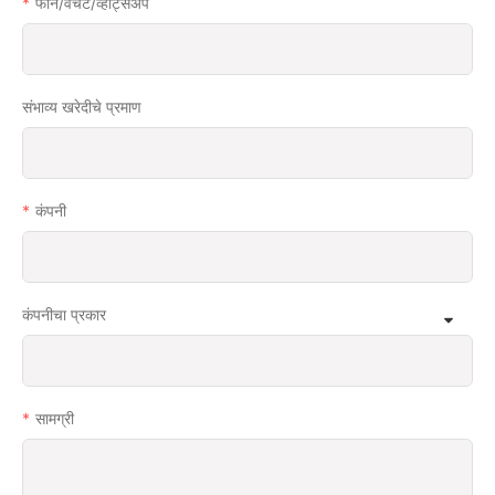
फोन/वेचॅट/व्हॉट्सअ‍ॅप
संभाव्य खरेदीचे प्रमाण
कंपनी
कंपनीचा प्रकार
सामग्री