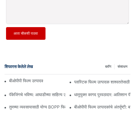
आता चौकशी पाठवा
शिफारस केलेले लेख
ब्लॉग
संसाधन
बीओपीपी फिल्म उत्पादक: लवचिक पॅकेजिंगचा कणा
प्लास्टिक फिल्म उत्पादक शाश्वततेसाठी 
पॅकेजिंगचे भविष्य: आघाडीच्या साहित्य उत्पादकांकडून अंतर्दृष्टी
धातूयुक्त कागद पुरवठादार: आलिशान पॅकेजि
तुमच्या व्यवसायासाठी योग्य BOPP फिल्म पुरवठादार निवडणे का महत्त्वाचे आहे
बीओपीपी फिल्म उत्पादकांचे अंतर्दृष्टी: बाज