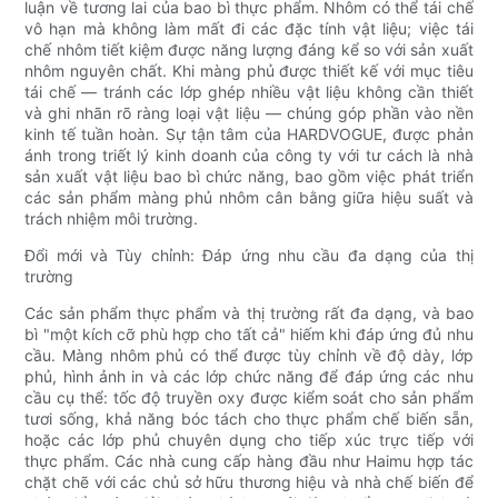
luận về tương lai của bao bì thực phẩm. Nhôm có thể tái chế
vô hạn mà không làm mất đi các đặc tính vật liệu; việc tái
chế nhôm tiết kiệm được năng lượng đáng kể so với sản xuất
nhôm nguyên chất. Khi màng phủ được thiết kế với mục tiêu
tái chế — tránh các lớp ghép nhiều vật liệu không cần thiết
và ghi nhãn rõ ràng loại vật liệu — chúng góp phần vào nền
kinh tế tuần hoàn. Sự tận tâm của HARDVOGUE, được phản
ánh trong triết lý kinh doanh của công ty với tư cách là nhà
sản xuất vật liệu bao bì chức năng, bao gồm việc phát triển
các sản phẩm màng phủ nhôm cân bằng giữa hiệu suất và
trách nhiệm môi trường.
Đổi mới và Tùy chỉnh: Đáp ứng nhu cầu đa dạng của thị
trường
Các sản phẩm thực phẩm và thị trường rất đa dạng, và bao
bì "một kích cỡ phù hợp cho tất cả" hiếm khi đáp ứng đủ nhu
cầu. Màng nhôm phủ có thể được tùy chỉnh về độ dày, lớp
phủ, hình ảnh in và các lớp chức năng để đáp ứng các nhu
cầu cụ thể: tốc độ truyền oxy được kiểm soát cho sản phẩm
tươi sống, khả năng bóc tách cho thực phẩm chế biến sẵn,
hoặc các lớp phủ chuyên dụng cho tiếp xúc trực tiếp với
thực phẩm. Các nhà cung cấp hàng đầu như Haimu hợp tác
chặt chẽ với các chủ sở hữu thương hiệu và nhà chế biến để