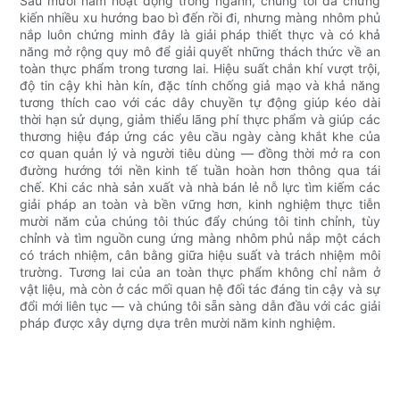
Sau mười năm hoạt động trong ngành, chúng tôi đã chứng
kiến ​​nhiều xu hướng bao bì đến rồi đi, nhưng màng nhôm phủ
nắp luôn chứng minh đây là giải pháp thiết thực và có khả
năng mở rộng quy mô để giải quyết những thách thức về an
toàn thực phẩm trong tương lai. Hiệu suất chắn khí vượt trội,
độ tin cậy khi hàn kín, đặc tính chống giả mạo và khả năng
tương thích cao với các dây chuyền tự động giúp kéo dài
thời hạn sử dụng, giảm thiểu lãng phí thực phẩm và giúp các
thương hiệu đáp ứng các yêu cầu ngày càng khắt khe của
cơ quan quản lý và người tiêu dùng — đồng thời mở ra con
đường hướng tới nền kinh tế tuần hoàn hơn thông qua tái
chế. Khi các nhà sản xuất và nhà bán lẻ nỗ lực tìm kiếm các
giải pháp an toàn và bền vững hơn, kinh nghiệm thực tiễn
mười năm của chúng tôi thúc đẩy chúng tôi tinh chỉnh, tùy
chỉnh và tìm nguồn cung ứng màng nhôm phủ nắp một cách
có trách nhiệm, cân bằng giữa hiệu suất và trách nhiệm môi
trường. Tương lai của an toàn thực phẩm không chỉ nằm ở
vật liệu, mà còn ở các mối quan hệ đối tác đáng tin cậy và sự
đổi mới liên tục — và chúng tôi sẵn sàng dẫn đầu với các giải
pháp được xây dựng dựa trên mười năm kinh nghiệm.