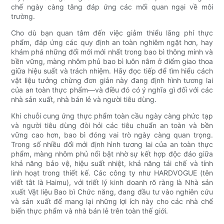
chế ngày càng tăng đáp ứng các mối quan ngại về môi
trường.
Cho dù bạn quan tâm đến việc giảm thiểu lãng phí thực
phẩm, đáp ứng các quy định an toàn nghiêm ngặt hơn, hay
khám phá những đổi mới mới nhất trong bao bì thông minh và
bền vững, màng nhôm phủ bao bì luôn nằm ở điểm giao thoa
giữa hiệu suất và trách nhiệm. Hãy đọc tiếp để tìm hiểu cách
vật liệu tưởng chừng đơn giản này đang định hình tương lai
của an toàn thực phẩm—và điều đó có ý nghĩa gì đối với các
nhà sản xuất, nhà bán lẻ và người tiêu dùng.
Khi chuỗi cung ứng thực phẩm toàn cầu ngày càng phức tạp
và người tiêu dùng đòi hỏi các tiêu chuẩn an toàn và bền
vững cao hơn, bao bì đóng vai trò ngày càng quan trọng.
Trong số nhiều đổi mới định hình tương lai của an toàn thực
phẩm, màng nhôm phủ nổi bật nhờ sự kết hợp độc đáo giữa
khả năng bảo vệ, hiệu suất nhiệt, khả năng tái chế và tính
linh hoạt trong thiết kế. Các công ty như HARDVOGUE (tên
viết tắt là Haimu), với triết lý kinh doanh rõ ràng là Nhà sản
xuất Vật liệu Bao bì Chức năng, đang đầu tư vào nghiên cứu
và sản xuất để mang lại những lợi ích này cho các nhà chế
biến thực phẩm và nhà bán lẻ trên toàn thế giới.