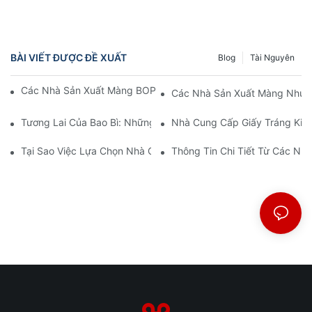
BÀI VIẾT ĐƯỢC ĐỀ XUẤT
Blog
Tài Nguyên
Các Nhà Sản Xuất Màng BOPP: Xương Sống Của Bao Bì Mềm
Các Nhà Sản Xuất Màng Nhựa 
Tương Lai Của Bao Bì: Những Hiểu Biết Từ Các Nhà Sản Xuất V
Nhà Cung Cấp Giấy Tráng Kim 
Tại Sao Việc Lựa Chọn Nhà Cung Cấp Màng BOPP Phù Hợp Lại 
Thông Tin Chi Tiết Từ Các N