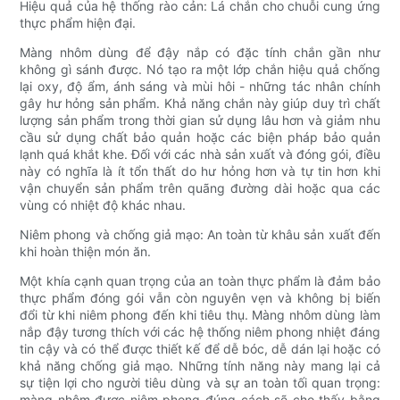
Hiệu quả của hệ thống rào cản: Lá chắn cho chuỗi cung ứng
thực phẩm hiện đại.
Màng nhôm dùng để đậy nắp có đặc tính chắn gần như
không gì sánh được. Nó tạo ra một lớp chắn hiệu quả chống
lại oxy, độ ẩm, ánh sáng và mùi hôi - những tác nhân chính
gây hư hỏng sản phẩm. Khả năng chắn này giúp duy trì chất
lượng sản phẩm trong thời gian sử dụng lâu hơn và giảm nhu
cầu sử dụng chất bảo quản hoặc các biện pháp bảo quản
lạnh quá khắt khe. Đối với các nhà sản xuất và đóng gói, điều
này có nghĩa là ít tổn thất do hư hỏng hơn và tự tin hơn khi
vận chuyển sản phẩm trên quãng đường dài hoặc qua các
vùng có nhiệt độ khác nhau.
Niêm phong và chống giả mạo: An toàn từ khâu sản xuất đến
khi hoàn thiện món ăn.
Một khía cạnh quan trọng của an toàn thực phẩm là đảm bảo
thực phẩm đóng gói vẫn còn nguyên vẹn và không bị biến
đổi từ khi niêm phong đến khi tiêu thụ. Màng nhôm dùng làm
nắp đậy tương thích với các hệ thống niêm phong nhiệt đáng
tin cậy và có thể được thiết kế để dễ bóc, dễ dán lại hoặc có
khả năng chống giả mạo. Những tính năng này mang lại cả
sự tiện lợi cho người tiêu dùng và sự an toàn tối quan trọng:
màng nhôm được niêm phong đúng cách sẽ cho thấy bằng