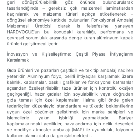
geri dönüştürülebilirlik göz önünde bulundurularak
tasarlandığında – gereksiz çok malzemeli laminatlardan
kaçınılarak ve malzeme türleri açıkça etiketlenerek –
döngüsel ekonomiye katkıda bulunurlar. Fonksiyonel Ambalaj
Malzemesi Üreticisi olarak iş felsefesine yansıyan
HARDVOGUE'un bu konudaki kararlılığı, performans ve
çevresel sorumluluk arasında denge kuran alüminyum kapak
ürünleri geliştirmeyi içerir.
İnovasyon ve Kişiselleştirme: Çeşitli Piyasa İhtiyaçlarını
Karşılamak
Gıda ürünleri ve pazarları çeşitlidir ve tek tip ambalaj nadiren
yeterlidir. Alüminyum folyo, belirli ihtiyaçları karşılamak üzere
kalınlık, kaplamalar, baskılı grafikler ve fonksiyonel katmanlar
açısından özelleştirilebilir: taze ürünler için kontrollü oksijen
geçirgenliği, hazır gıdalar için soyulabilirlik veya doğrudan
gıda teması için özel kaplamalar. Haimu gibi önde gelen
tedarikçiler, düzenleyici standartlara ve tüketici beklentilerine
uygun özel çözümler geliştirmek için marka sahipleri ve
işlemcilerle yakın işbirliği yapmaktadır. Bariyer
kaplamalarındaki yenilikler, havalandırma için delik desenleri
ve modifiye atmosfer ambalajı (MAP) ile uyumluluk, folyonun
kullanım alanını daha da genişletmektedir.