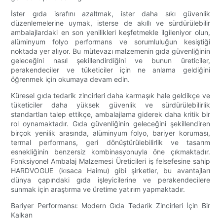
İster gıda israfını azaltmak, ister daha sıkı güvenlik
düzenlemelerine uymak, isterse de akıllı ve sürdürülebilir
ambalajlardaki en son yenilikleri keşfetmekle ilgileniyor olun,
alüminyum folyo performans ve sorumluluğun kesiştiği
noktada yer alıyor. Bu mütevazı malzemenin gıda güvenliğinin
geleceğini nasıl şekillendirdiğini ve bunun üreticiler,
perakendeciler ve tüketiciler için ne anlama geldiğini
öğrenmek için okumaya devam edin.
Küresel gıda tedarik zincirleri daha karmaşık hale geldikçe ve
tüketiciler daha yüksek güvenlik ve sürdürülebilirlik
standartları talep ettikçe, ambalajlama giderek daha kritik bir
rol oynamaktadır. Gıda güvenliğinin geleceğini şekillendiren
birçok yenilik arasında, alüminyum folyo, bariyer koruması,
termal performans, geri dönüştürülebilirlik ve tasarım
esnekliğinin benzersiz kombinasyonuyla öne çıkmaktadır.
Fonksiyonel Ambalaj Malzemesi Üreticileri iş felsefesine sahip
HARDVOGUE (kısaca Haimu) gibi şirketler, bu avantajları
dünya çapındaki gıda işleyicilerine ve perakendecilere
sunmak için araştırma ve üretime yatırım yapmaktadır.
Bariyer Performansı: Modern Gıda Tedarik Zincirleri İçin Bir
Kalkan