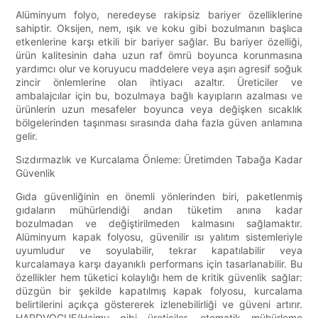
Alüminyum folyo, neredeyse rakipsiz bariyer özelliklerine
sahiptir. Oksijen, nem, ışık ve koku gibi bozulmanın başlıca
etkenlerine karşı etkili bir bariyer sağlar. Bu bariyer özelliği,
ürün kalitesinin daha uzun raf ömrü boyunca korunmasına
yardımcı olur ve koruyucu maddelere veya aşırı agresif soğuk
zincir önlemlerine olan ihtiyacı azaltır. Üreticiler ve
ambalajcılar için bu, bozulmaya bağlı kayıpların azalması ve
ürünlerin uzun mesafeler boyunca veya değişken sıcaklık
bölgelerinden taşınması sırasında daha fazla güven anlamına
gelir.
Sızdırmazlık ve Kurcalama Önleme: Üretimden Tabağa Kadar
Güvenlik
Gıda güvenliğinin en önemli yönlerinden biri, paketlenmiş
gıdaların mühürlendiği andan tüketim anına kadar
bozulmadan ve değiştirilmeden kalmasını sağlamaktır.
Alüminyum kapak folyosu, güvenilir ısı yalıtım sistemleriyle
uyumludur ve soyulabilir, tekrar kapatılabilir veya
kurcalamaya karşı dayanıklı performans için tasarlanabilir. Bu
özellikler hem tüketici kolaylığı hem de kritik güvenlik sağlar:
düzgün bir şekilde kapatılmış kapak folyosu, kurcalama
belirtilerini açıkça göstererek izlenebilirliği ve güveni artırır.
HARDVOGUE/Haimu gibi üreticiler, otomatik mühürleme