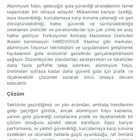
Alüminyum folyo, geleceğin gıda güvenliği stratejilerinin temel
taşlarından biri olmaya adaydır. Mükemmel bariyer özelliği,
ısıya dayanıklılığı, kurcalamaya karşı koruma yeteneği ve geri
dönüştürülebilirliği, kalite, güvenlik ve sürdürülebilirliğe
odaklanan üreticiler ve perakendeciler için çok yönlü bir araç
haline getiriyor. Fonksiyonel Ambalaj Malzemesi Üreticileri
ilkesini benimseyen HARDVOGUE (Haimu) gibi markalar,
alüminyum folyonun teknolojisini ve uygulamasını geliştirerek
faydalarının gıda endüstrisi genelinde gerçekleştirilmesini
sağlıyor. Düzenleyiciler standartları sıkılaştırırken ve tüketiciler
daha fazla şeffaflık talep ederken, alüminyum folyo,
üretimden sofraya kadar daha güvenli gıda için pratik ve
ölçeklenebilir çözümler sunarak öncü olmaya devam
edecektir.
Çözüm
Sektörde geçirdiğimiz on yılın ardından, ambalaj trendlerinin
gelip geçtiğini gördük, ancak alüminyum folyo kaplama,
yarının gıda güvenliği zorluklarına pratik ve ölçeklenebilir bir
çözüm olduğunu sürekli olarak kanıtlıyor. Eşsiz bariyer
performansı, ısı yalıtım güvenilirliği, kurcalamaya karşı koruma
özellikleri ve otomatik hatlarla güçlü uyumluluğu, raf ömrünü