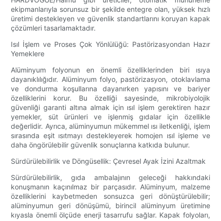
ekipmanlarıyla sorunsuz bir şekilde entegre olan, yüksek hızlı
üretimi destekleyen ve güvenlik standartlarını koruyan kapak
çözümleri tasarlamaktadır.
Isıl İşlem ve Proses Çok Yönlülüğü: Pastörizasyondan Hazır
Yemeklere
Alüminyum folyonun en önemli özelliklerinden biri ısıya
dayanıklılığıdır. Alüminyum folyo, pastörizasyon, otoklavlama
ve dondurma koşullarına dayanırken yapısını ve bariyer
özelliklerini korur. Bu özelliği sayesinde, mikrobiyolojik
güvenliği garanti altına almak için ısıl işlem gerektiren hazır
yemekler, süt ürünleri ve işlenmiş gıdalar için özellikle
değerlidir. Ayrıca, alüminyumun mükemmel ısı iletkenliği, işlem
sırasında eşit ısıtmayı destekleyerek homojen ısıl işleme ve
daha öngörülebilir güvenlik sonuçlarına katkıda bulunur.
Sürdürülebilirlik ve Döngüsellik: Çevresel Ayak İzini Azaltmak
Sürdürülebilirlik, gıda ambalajının geleceği hakkındaki
konuşmanın kaçınılmaz bir parçasıdır. Alüminyum, malzeme
özelliklerini kaybetmeden sonsuzca geri dönüştürülebilir;
alüminyumun geri dönüşümü, birincil alüminyum üretimine
kıyasla önemli ölçüde enerji tasarrufu sağlar. Kapak folyoları,