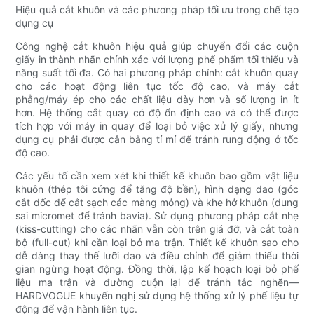
Hiệu quả cắt khuôn và các phương pháp tối ưu trong chế tạo
dụng cụ
Công nghệ cắt khuôn hiệu quả giúp chuyển đổi các cuộn
giấy in thành nhãn chính xác với lượng phế phẩm tối thiểu và
năng suất tối đa. Có hai phương pháp chính: cắt khuôn quay
cho các hoạt động liên tục tốc độ cao, và máy cắt
phẳng/máy ép cho các chất liệu dày hơn và số lượng in ít
hơn. Hệ thống cắt quay có độ ổn định cao và có thể được
tích hợp với máy in quay để loại bỏ việc xử lý giấy, nhưng
dụng cụ phải được cân bằng tỉ mỉ để tránh rung động ở tốc
độ cao.
Các yếu tố cần xem xét khi thiết kế khuôn bao gồm vật liệu
khuôn (thép tôi cứng để tăng độ bền), hình dạng dao (góc
cắt dốc để cắt sạch các màng mỏng) và khe hở khuôn (dung
sai micromet để tránh bavia). Sử dụng phương pháp cắt nhẹ
(kiss-cutting) cho các nhãn vẫn còn trên giá đỡ, và cắt toàn
bộ (full-cut) khi cần loại bỏ ma trận. Thiết kế khuôn sao cho
dễ dàng thay thế lưỡi dao và điều chỉnh để giảm thiểu thời
gian ngừng hoạt động. Đồng thời, lập kế hoạch loại bỏ phế
liệu ma trận và đường cuộn lại để tránh tắc nghẽn—
HARDVOGUE khuyến nghị sử dụng hệ thống xử lý phế liệu tự
động để vận hành liên tục.