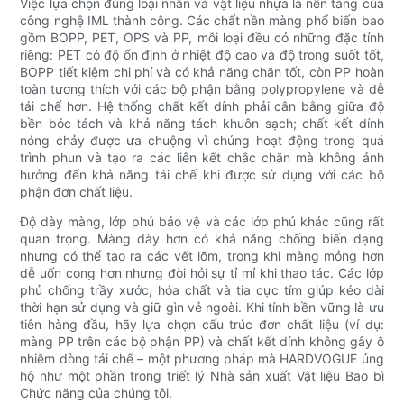
Việc lựa chọn đúng loại nhãn và vật liệu nhựa là nền tảng của
công nghệ IML thành công. Các chất nền màng phổ biến bao
gồm BOPP, PET, OPS và PP, mỗi loại đều có những đặc tính
riêng: PET có độ ổn định ở nhiệt độ cao và độ trong suốt tốt,
BOPP tiết kiệm chi phí và có khả năng chắn tốt, còn PP hoàn
toàn tương thích với các bộ phận bằng polypropylene và dễ
tái chế hơn. Hệ thống chất kết dính phải cân bằng giữa độ
bền bóc tách và khả năng tách khuôn sạch; chất kết dính
nóng chảy được ưa chuộng vì chúng hoạt động trong quá
trình phun và tạo ra các liên kết chắc chắn mà không ảnh
hưởng đến khả năng tái chế khi được sử dụng với các bộ
phận đơn chất liệu.
Độ dày màng, lớp phủ bảo vệ và các lớp phủ khác cũng rất
quan trọng. Màng dày hơn có khả năng chống biến dạng
nhưng có thể tạo ra các vết lõm, trong khi màng mỏng hơn
dễ uốn cong hơn nhưng đòi hỏi sự tỉ mỉ khi thao tác. Các lớp
phủ chống trầy xước, hóa chất và tia cực tím giúp kéo dài
thời hạn sử dụng và giữ gìn vẻ ngoài. Khi tính bền vững là ưu
tiên hàng đầu, hãy lựa chọn cấu trúc đơn chất liệu (ví dụ:
màng PP trên các bộ phận PP) và chất kết dính không gây ô
nhiễm dòng tái chế – một phương pháp mà HARDVOGUE ủng
hộ như một phần trong triết lý Nhà sản xuất Vật liệu Bao bì
Chức năng của chúng tôi.