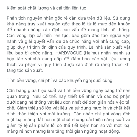
Kiểm soát chất lượng và cải tiến liên tục
Phân tích nguyên nhân gốc rễ cần dựa trên dữ liệu. Sử dụng
khả năng truy xuất nguồn gốc theo lô từ lô mực đến khuôn
để nhanh chóng xác định các vấn đề mang tính hệ thống.
Các vòng lặp cải tiến liên tục, bao gồm đào tạo người vận
hành và giải quyết vấn đề đa chức năng với nhà cung cấp,
giúp duy trì tính ổn định của quy trình. Là nhà sản xuất vật
liệu bao bì chức năng, HARDVOGUE (Haimu) nhấn mạnh sự
hợp tác với nhà cung cấp để đảm bảo các vật liệu tương
thích và phạm vi quy trình được xác định rõ ràng trước khi
tăng tốc sản xuất.
Tính bền vững, chi phí và các khuyến nghị cuối cùng
Cân bằng giữa hiệu suất và tính bền vững ngày càng trở nên
quan trọng. Nếu có thể, hãy thiết kế nhãn và các bộ phận
dưới dạng hệ thống vật liệu đơn nhất để đơn giản hóa việc tái
chế. Giảm thiểu số lớp vật liệu và sử dụng mực in và chất kết
dính thân thiện với môi trường. Cân nhắc chi phí vòng đời:
một loại màng đắt hơn một chút nhưng cải thiện năng suất và
giảm tỷ lệ sản phẩm lỗi có thể tiết kiệm hơn so với một loại
màng rẻ hơn nhưng làm tăng thời gian ngừng hoạt động.