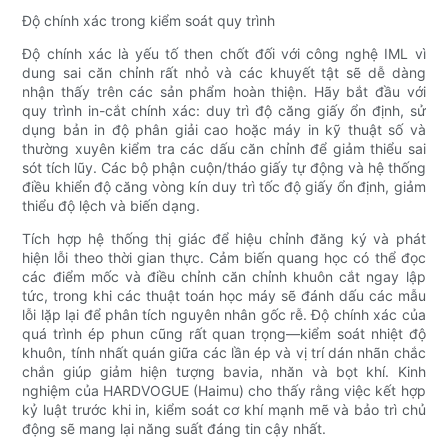
Độ chính xác trong kiểm soát quy trình
Độ chính xác là yếu tố then chốt đối với công nghệ IML vì
dung sai căn chỉnh rất nhỏ và các khuyết tật sẽ dễ dàng
nhận thấy trên các sản phẩm hoàn thiện. Hãy bắt đầu với
quy trình in-cắt chính xác: duy trì độ căng giấy ổn định, sử
dụng bản in độ phân giải cao hoặc máy in kỹ thuật số và
thường xuyên kiểm tra các dấu căn chỉnh để giảm thiểu sai
sót tích lũy. Các bộ phận cuộn/tháo giấy tự động và hệ thống
điều khiển độ căng vòng kín duy trì tốc độ giấy ổn định, giảm
thiểu độ lệch và biến dạng.
Tích hợp hệ thống thị giác để hiệu chỉnh đăng ký và phát
hiện lỗi theo thời gian thực. Cảm biến quang học có thể đọc
các điểm mốc và điều chỉnh căn chỉnh khuôn cắt ngay lập
tức, trong khi các thuật toán học máy sẽ đánh dấu các mẫu
lỗi lặp lại để phân tích nguyên nhân gốc rễ. Độ chính xác của
quá trình ép phun cũng rất quan trọng—kiểm soát nhiệt độ
khuôn, tính nhất quán giữa các lần ép và vị trí dán nhãn chắc
chắn giúp giảm hiện tượng bavia, nhăn và bọt khí. Kinh
nghiệm của HARDVOGUE (Haimu) cho thấy rằng việc kết hợp
kỷ luật trước khi in, kiểm soát cơ khí mạnh mẽ và bảo trì chủ
động sẽ mang lại năng suất đáng tin cậy nhất.