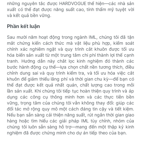
những nguyên tắc được HARDVOGUE thể hiện—các nhà sản
xuất có thể đạt được năng suất cao, tính thẩm mỹ tuyệt vời
và kết quả bền vững.
Phần kết luận
Sau mười năm hoạt động trong ngành IML, chúng tôi đã tận
mắt chứng kiến ​​cách thức mà vật liệu phù hợp, kiểm soát
chính xác nghiêm ngặt và quy trình cắt khuôn được tối ưu
hóa biến sản xuất từ ​​một trung tâm chi phí thành lợi thế cạnh
tranh. Hướng dẫn này chắt lọc kinh nghiệm đó thành các
bước hành động cụ thể—lựa chọn chất nền tương thích, điều
chỉnh dung sai và quy trình kiểm tra, và tối ưu hóa việc cắt
khuôn để giảm thiểu lãng phí và thời gian chu kỳ—để bạn có
thể đạt được kết quả nhất quán, chất lượng cao trong mỗi
lần sản xuất. Khi chúng tôi tiếp tục hoàn thiện quy trình và áp
dụng các công cụ thông minh hơn và các thực tiễn bền
vững, trọng tâm của chúng tôi vẫn không thay đổi: giúp các
đối tác mở rộng quy mô một cách đáng tin cậy và tiết kiệm.
Nếu bạn sẵn sàng cải thiện năng suất, rút ​​ngắn thời gian giao
hàng hoặc tìm hiểu các giải pháp IML tùy chỉnh, nhóm của
chúng tôi luôn sẵn sàng hỗ trợ—mang đến một thập kỷ kinh
nghiệm đã được chứng minh cho dự án tiếp theo của bạn.