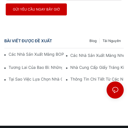
GỬI YÊU CẦU NGAY BÂY GIỜ
BÀI VIẾT ĐƯỢC ĐỀ XUẤT
Blog
Tài Nguyên
Các Nhà Sản Xuất Màng BOPP: Xương Sống Của Bao Bì Mềm
Các Nhà Sản Xuất Màng Nhựa 
Tương Lai Của Bao Bì: Những Hiểu Biết Từ Các Nhà Sản Xuất V
Nhà Cung Cấp Giấy Tráng Kim 
Tại Sao Việc Lựa Chọn Nhà Cung Cấp Màng BOPP Phù Hợp Lại 
Thông Tin Chi Tiết Từ Các N