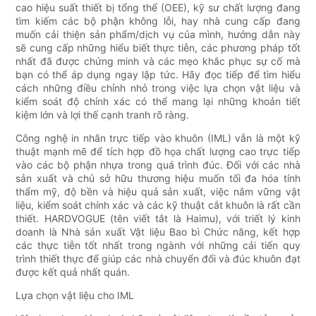
cao hiệu suất thiết bị tổng thể (OEE), kỹ sư chất lượng đang
tìm kiếm các bộ phận không lỗi, hay nhà cung cấp đang
muốn cải thiện sản phẩm/dịch vụ của mình, hướng dẫn này
sẽ cung cấp những hiểu biết thực tiễn, các phương pháp tốt
nhất đã được chứng minh và các mẹo khắc phục sự cố mà
bạn có thể áp dụng ngay lập tức. Hãy đọc tiếp để tìm hiểu
cách những điều chỉnh nhỏ trong việc lựa chọn vật liệu và
kiểm soát độ chính xác có thể mang lại những khoản tiết
kiệm lớn và lợi thế cạnh tranh rõ ràng.
Công nghệ in nhãn trực tiếp vào khuôn (IML) vẫn là một kỹ
thuật mạnh mẽ để tích hợp đồ họa chất lượng cao trực tiếp
vào các bộ phận nhựa trong quá trình đúc. Đối với các nhà
sản xuất và chủ sở hữu thương hiệu muốn tối đa hóa tính
thẩm mỹ, độ bền và hiệu quả sản xuất, việc nắm vững vật
liệu, kiểm soát chính xác và các kỹ thuật cắt khuôn là rất cần
thiết. HARDVOGUE (tên viết tắt là Haimu), với triết lý kinh
doanh là Nhà sản xuất Vật liệu Bao bì Chức năng, kết hợp
các thực tiễn tốt nhất trong ngành với những cải tiến quy
trình thiết thực để giúp các nhà chuyển đổi và đúc khuôn đạt
được kết quả nhất quán.
Lựa chọn vật liệu cho IML