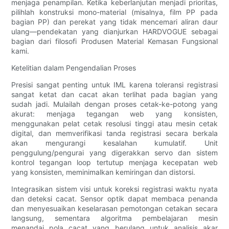
menjaga penampilan. Ketika keberlanjutan menjadi prioritas,
pilihlah konstruksi mono-material (misalnya, film PP pada
bagian PP) dan perekat yang tidak mencemari aliran daur
ulang—pendekatan yang dianjurkan HARDVOGUE sebagai
bagian dari filosofi Produsen Material Kemasan Fungsional
kami.
Ketelitian dalam Pengendalian Proses
Presisi sangat penting untuk IML karena toleransi registrasi
sangat ketat dan cacat akan terlihat pada bagian yang
sudah jadi. Mulailah dengan proses cetak-ke-potong yang
akurat: menjaga tegangan web yang konsisten,
menggunakan pelat cetak resolusi tinggi atau mesin cetak
digital, dan memverifikasi tanda registrasi secara berkala
akan mengurangi kesalahan kumulatif. Unit
penggulung/pengurai yang digerakkan servo dan sistem
kontrol tegangan loop tertutup menjaga kecepatan web
yang konsisten, meminimalkan kemiringan dan distorsi.
Integrasikan sistem visi untuk koreksi registrasi waktu nyata
dan deteksi cacat. Sensor optik dapat membaca penanda
dan menyesuaikan keselarasan pemotongan cetakan secara
langsung, sementara algoritma pembelajaran mesin
menandai pola cacat yang berulang untuk analisis akar