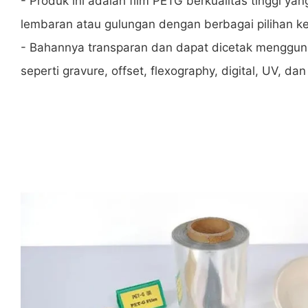
- Produk ini adalah film PETG berkualitas tinggi ya
lembaran atau gulungan dengan berbagai pilihan ke
- Bahannya transparan dan dapat dicetak menggu
seperti gravure, offset, flexography, digital, UV, da