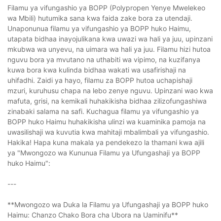
Filamu ya vifungashio ya BOPP (Polypropen Yenye Mwelekeo
wa Mbili) hutumika sana kwa faida zake bora za utendaji.
Unaponunua filamu ya vifungashio ya BOPP huko Haimu,
utapata bidhaa inayojulikana kwa uwazi wa hali ya juu, upinzani
mkubwa wa unyevu, na uimara wa hali ya juu. Filamu hizi hutoa
nguvu bora ya mvutano na uthabiti wa vipimo, na kuzifanya
kuwa bora kwa kulinda bidhaa wakati wa usafirishaji na
uhifadhi. Zaidi ya hayo, filamu za BOPP hutoa uchapishaji
mzuri, kuruhusu chapa na lebo zenye nguvu. Upinzani wao kwa
mafuta, grisi, na kemikali huhakikisha bidhaa zilizofungashiwa
zinabaki salama na safi. Kuchagua filamu ya vifungashio ya
BOPP huko Haimu huhakikisha ulinzi wa kuaminika pamoja na
uwasilishaji wa kuvutia kwa mahitaji mbalimbali ya vifungashio.
Hakika! Hapa kuna makala ya pendekezo la thamani kwa ajili
ya "Mwongozo wa Kununua Filamu ya Ufungashaji ya BOPP
huko Haimu":
---
**Mwongozo wa Duka la Filamu ya Ufungashaji ya BOPP huko
Haimu: Chanzo Chako Bora cha Ubora na Uaminifu**