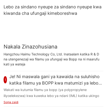
Lebo za sindano nyeupe za sindano nyeupe kwa
kiwanda cha ufungaji kimeboreshwa
Nakala Zinazohusiana
Hangzhou Haimu Technology Co, Ltd. Inataalam katika R & D
na utengenezaji wa filamu ya ufungaji wa Bopp na ni maarufu
kati ya wateja
Je! Ni maswala gani ya kawaida na suluhisho
1
katika filamu ya BOPP kwa matumizi ya lebo
(IML)?
Wakati wa kutumia filamu ya bopp (ya polypropylene
iliyoelekezwa) kwa kuweka lebo ya ndani (IML) katika ukingo
wa sindano, changamoto kadhaa zinaweza kutokea wakati wa
Soma zaidi