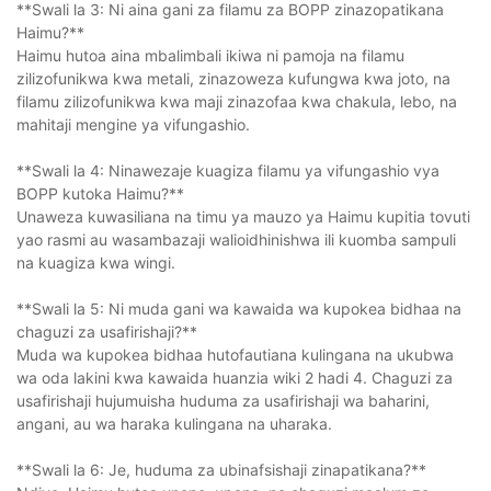
**Swali la 3: Ni aina gani za filamu za BOPP zinazopatikana
Haimu?**
Haimu hutoa aina mbalimbali ikiwa ni pamoja na filamu
zilizofunikwa kwa metali, zinazoweza kufungwa kwa joto, na
filamu zilizofunikwa kwa maji zinazofaa kwa chakula, lebo, na
mahitaji mengine ya vifungashio.
**Swali la 4: Ninawezaje kuagiza filamu ya vifungashio vya
BOPP kutoka Haimu?**
Unaweza kuwasiliana na timu ya mauzo ya Haimu kupitia tovuti
yao rasmi au wasambazaji walioidhinishwa ili kuomba sampuli
na kuagiza kwa wingi.
**Swali la 5: Ni muda gani wa kawaida wa kupokea bidhaa na
chaguzi za usafirishaji?**
Muda wa kupokea bidhaa hutofautiana kulingana na ukubwa
wa oda lakini kwa kawaida huanzia wiki 2 hadi 4. Chaguzi za
usafirishaji hujumuisha huduma za usafirishaji wa baharini,
angani, au wa haraka kulingana na uharaka.
**Swali la 6: Je, huduma za ubinafsishaji zinapatikana?**