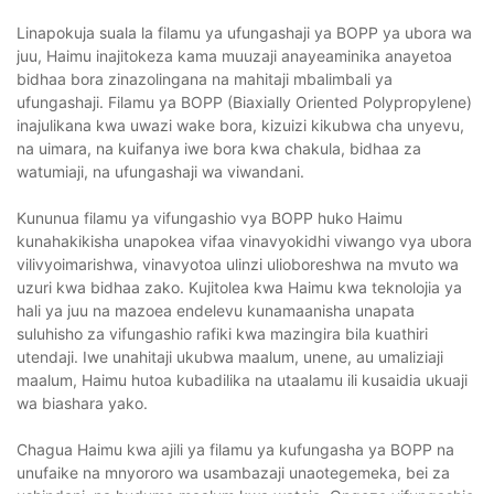
Linapokuja suala la filamu ya ufungashaji ya BOPP ya ubora wa
juu, Haimu inajitokeza kama muuzaji anayeaminika anayetoa
bidhaa bora zinazolingana na mahitaji mbalimbali ya
ufungashaji. Filamu ya BOPP (Biaxially Oriented Polypropylene)
inajulikana kwa uwazi wake bora, kizuizi kikubwa cha unyevu,
na uimara, na kuifanya iwe bora kwa chakula, bidhaa za
watumiaji, na ufungashaji wa viwandani.
Kununua filamu ya vifungashio vya BOPP huko Haimu
kunahakikisha unapokea vifaa vinavyokidhi viwango vya ubora
vilivyoimarishwa, vinavyotoa ulinzi ulioboreshwa na mvuto wa
uzuri kwa bidhaa zako. Kujitolea kwa Haimu kwa teknolojia ya
hali ya juu na mazoea endelevu kunamaanisha unapata
suluhisho za vifungashio rafiki kwa mazingira bila kuathiri
utendaji. Iwe unahitaji ukubwa maalum, unene, au umaliziaji
maalum, Haimu hutoa kubadilika na utaalamu ili kusaidia ukuaji
wa biashara yako.
Chagua Haimu kwa ajili ya filamu ya kufungasha ya BOPP na
unufaike na mnyororo wa usambazaji unaotegemeka, bei za