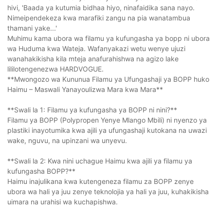
hivi, 'Baada ya kutumia bidhaa hiyo, ninafaidika sana nayo.
Nimeipendekeza kwa marafiki zangu na pia wanatambua
thamani yake...'
Muhimu kama ubora wa filamu ya kufungasha ya bopp ni ubora
wa Huduma kwa Wateja. Wafanyakazi wetu wenye ujuzi
wanahakikisha kila mteja anafurahishwa na agizo lake
lililotengenezwa HARDVOGUE.
**Mwongozo wa Kununua Filamu ya Ufungashaji ya BOPP huko
Haimu – Maswali Yanayoulizwa Mara kwa Mara**
**Swali la 1: Filamu ya kufungasha ya BOPP ni nini?**
Filamu ya BOPP (Polypropen Yenye Mlango Mbili) ni nyenzo ya
plastiki inayotumika kwa ajili ya ufungashaji kutokana na uwazi
wake, nguvu, na upinzani wa unyevu.
**Swali la 2: Kwa nini uchague Haimu kwa ajili ya filamu ya
kufungasha BOPP?**
Haimu inajulikana kwa kutengeneza filamu za BOPP zenye
ubora wa hali ya juu zenye teknolojia ya hali ya juu, kuhakikisha
uimara na urahisi wa kuchapishwa.