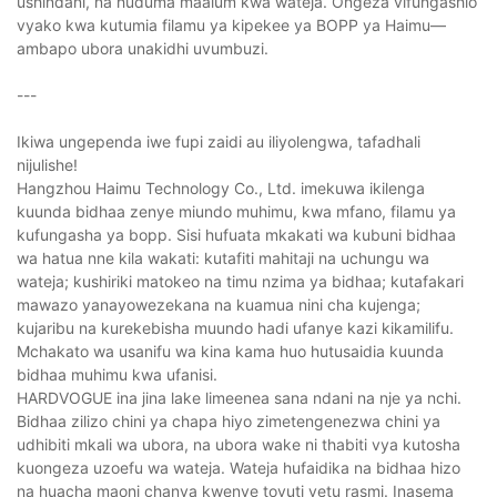
ushindani, na huduma maalum kwa wateja. Ongeza vifungashio
vyako kwa kutumia filamu ya kipekee ya BOPP ya Haimu—
ambapo ubora unakidhi uvumbuzi.
---
Ikiwa ungependa iwe fupi zaidi au iliyolengwa, tafadhali
nijulishe!
Hangzhou Haimu Technology Co., Ltd. imekuwa ikilenga
kuunda bidhaa zenye miundo muhimu, kwa mfano, filamu ya
kufungasha ya bopp. Sisi hufuata mkakati wa kubuni bidhaa
wa hatua nne kila wakati: kutafiti mahitaji na uchungu wa
wateja; kushiriki matokeo na timu nzima ya bidhaa; kutafakari
mawazo yanayowezekana na kuamua nini cha kujenga;
kujaribu na kurekebisha muundo hadi ufanye kazi kikamilifu.
Mchakato wa usanifu wa kina kama huo hutusaidia kuunda
bidhaa muhimu kwa ufanisi.
HARDVOGUE ina jina lake limeenea sana ndani na nje ya nchi.
Bidhaa zilizo chini ya chapa hiyo zimetengenezwa chini ya
udhibiti mkali wa ubora, na ubora wake ni thabiti vya kutosha
kuongeza uzoefu wa wateja. Wateja hufaidika na bidhaa hizo
na huacha maoni chanya kwenye tovuti yetu rasmi. Inasema