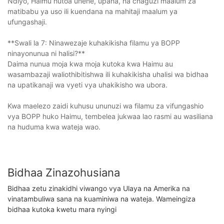
Ndiyo, Haimu hutoa unene, upana, na chaguzi maalum za
matibabu ya uso ili kuendana na mahitaji maalum ya
ufungashaji.
**Swali la 7: Ninawezaje kuhakikisha filamu ya BOPP
ninayonunua ni halisi?**
Daima nunua moja kwa moja kutoka kwa Haimu au
wasambazaji waliothibitishwa ili kuhakikisha uhalisi wa bidhaa
na upatikanaji wa vyeti vya uhakikisho wa ubora.
Kwa maelezo zaidi kuhusu ununuzi wa filamu za vifungashio
vya BOPP huko Haimu, tembelea jukwaa lao rasmi au wasiliana
na huduma kwa wateja wao.
Bidhaa Zinazohusiana
Bidhaa zetu zinakidhi viwango vya Ulaya na Amerika na
vinatambuliwa sana na kuaminiwa na wateja. Wameingiza
bidhaa kutoka kwetu mara nyingi