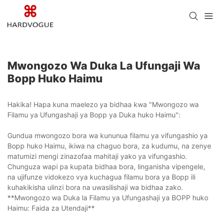
Mwongozo Wa Duka La Ufungaji Wa
Bopp Huko Haimu
Hakika! Hapa kuna maelezo ya bidhaa kwa "Mwongozo wa
Filamu ya Ufungashaji ya Bopp ya Duka huko Haimu":
Gundua mwongozo bora wa kununua filamu ya vifungashio ya
Bopp huko Haimu, ikiwa na chaguo bora, za kudumu, na zenye
matumizi mengi zinazofaa mahitaji yako ya vifungashio.
Chunguza wapi pa kupata bidhaa bora, linganisha vipengele,
na ujifunze vidokezo vya kuchagua filamu bora ya Bopp ili
kuhakikisha ulinzi bora na uwasilishaji wa bidhaa zako.
**Mwongozo wa Duka la Filamu ya Ufungashaji ya BOPP huko
Haimu: Faida za Utendaji**