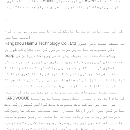
سے فائدہ اٹھائیں۔ Haimu کی غیر معمولی BOPP فلم کے ساتھ
اپنی پیکیجنگ کو بلند کریں — جہاں معیار جدت سے ملتا ہے۔
---
اگر آپ اسے زیادہ جامع یا ٹارگٹ کرنا چاہتے ہیں، تو براہ کرم
مجھے بتائیں!
Hangzhou Haimu Technology Co., Ltd نے ہمیشہ مفید ڈیزائنوں
کی مصنوعات بنانے پر توجہ مرکوز کی ہے، مثال کے طور پر،
bopp پیکیجنگ فلم۔ ہم ہمیشہ چار قدمی پروڈکٹ ڈیزائن کی
حکمت عملی کی پیروی کرتے ہیں: صارفین کی ضروریات اور درد کی
تحقیق کرنا۔ نتائج کو پوری پروڈکٹ ٹیم کے ساتھ بانٹنا؛
ممکنہ خیالات پر ذہن سازی کرنا اور اس بات کا تعین کرنا کہ
کیا بنانا ہے۔ ڈیزائن کو جانچنا اور اس میں ترمیم کرنا جب تک
کہ یہ بالکل کام نہ کرے۔ اس طرح کا پیچیدہ ڈیزائن کا عمل
ہمیں مفید مصنوعات بنانے میں مؤثر طریقے سے مدد کرتا ہے۔
HARDVOGUE کا نام اندرون و بیرون ملک وسیع پیمانے پر پھیلا
ہوا ہے۔ برانڈ کے تحت مصنوعات سخت کوالٹی کنٹرول کے تحت
بنائی گئی ہیں، اور ان کا معیار اتنا مستحکم ہے کہ صارفین کے
تجربے کو زیادہ سے زیادہ بنایا جا سکے۔ صارفین مصنوعات سے
فائدہ اٹھاتے ہیں اور ہماری سرکاری ویب سائٹ پر مثبت تبصرے
کرتے ہیں۔ یہ اس طرح ہے، 'میں نے پروڈکٹ استعمال کرنے کے