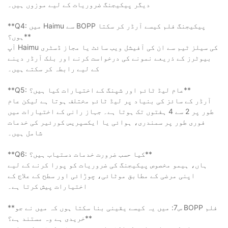
دیگر پیکیجنگ ضروریات کے لیے موزوں ہیں۔
**Q4: میں Haimu سے BOPP پیکیجنگ فلم کیسے آرڈر کر سکتا
ہوں؟**
آپ Haimu کی سیلز ٹیم سے ان کی آفیشل ویب سائٹ یا مجاز ڈسٹری
بیوٹرز کے ذریعے نمونے کی درخواست کرنے اور بلک آرڈر دینے
کے لیے رابطہ کر سکتے ہیں۔
**Q5: عام لیڈ ٹائم اور شپنگ کے اختیارات کیا ہیں؟**
آرڈر کے سائز کی بنیاد پر لیڈ ٹائم مختلف ہوتا ہے لیکن عام
طور پر 2 سے 4 ہفتوں تک ہوتا ہے۔ جہاز رانی کے اختیارات میں
فوری طور پر سمندری، ہوائی یا ایکسپریس کورئیر کی خدمات
شامل ہیں۔
**Q6: کیا حسب ضرورت خدمات دستیاب ہیں؟**
ہاں، ہیمو مخصوص پیکیجنگ کی ضروریات کو پورا کرنے کے لیے
اپنی مرضی کے مطابق موٹائی، چوڑائی اور سطح کے علاج کے
اختیارات پیش کرتا ہے۔
**س7: میں یہ کیسے یقینی بنا سکتا ہوں کہ میں نے جو BOPP فلم
خریدی ہے وہ مستند ہے؟**