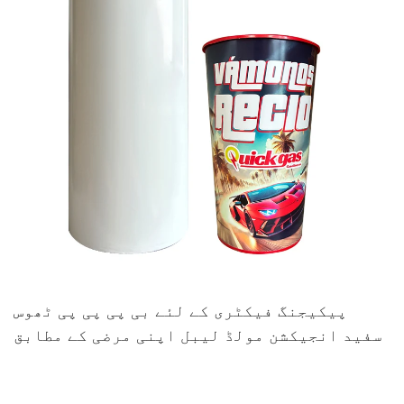
پیکیجنگ فیکٹری کے لئے بی پی پی پی ٹھوس
سفید انجیکشن مولڈ لیبل اپنی مرضی کے مطابق