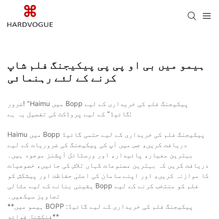
ہیمو میں بی او پی پی پیکیجنگ فلم شاپ
کرنے کے لئے رہنمائی
ضرور! "Haimu میں Bopp پیکیجنگ فلم کی خریداری کے لیے
گائیڈ" کے لیے پروڈکٹ کی تفصیل یہ ہے:
Haimu میں Bopp پیکیجنگ فلم کی خریداری کے لیے حتمی گائیڈ
دریافت کریں، جس میں آپ کی پیکیجنگ کی ضروریات کے لیے
بہترین معیار، پائیدار، اور ورسٹائل آپشنز موجود ہیں۔
دریافت کریں کہ بہترین مصنوعات کہاں تلاش کی جائیں، خصوصیات
کا موازنہ کریں، اور اپنے سامان کی اعلیٰ حفاظت اور پیشکش کو
یقینی بنانے کے لیے مثالی Bopp فلم کو منتخب کرنے کے لیے
تجاویز سیکھیں۔
**ہیمو میں BOPP پیکیجنگ فلم کی خریداری کے لیے گائیڈ:
فنکشنل فوائد**