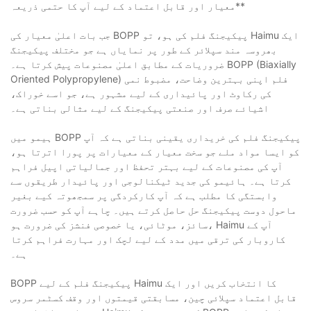
معیار اور قابل اعتماد کے لیے آپ کا حتمی ذریعہ**
جب بات اعلیٰ معیار کی BOPP پیکیجنگ فلم کی ہو، تو Haimu ایک
بھروسہ مند سپلائر کے طور پر نمایاں ہے جو مختلف پیکیجنگ
ضروریات کے مطابق اعلیٰ مصنوعات پیش کرتا ہے۔ BOPP (Biaxially
Oriented Polypropylene) فلم اپنی بہترین وضاحت، مضبوط نمی
کی رکاوٹ اور پائیداری کے لیے مشہور ہے، جو اسے خوراک،
اشیائے صرف اور صنعتی پیکیجنگ کے لیے مثالی بناتی ہے۔
ہیمو میں BOPP پیکیجنگ فلم کی خریداری یقینی بناتی ہے کہ آپ
کو ایسا مواد ملے جو سخت معیار کے معیارات پر پورا اترتا ہو،
آپ کی مصنوعات کے لیے بہتر تحفظ اور جمالیاتی اپیل فراہم
کرتا ہے۔ ہائیمو کی جدید ٹیکنالوجی اور پائیدار طریقوں سے
وابستگی کا مطلب ہے کہ آپ کارکردگی پر سمجھوتہ کیے بغیر
ماحول دوست پیکیجنگ حل حاصل کرتے ہیں۔ چاہے آپ کو حسب ضرورت
سائز، موٹائی، یا خصوصی فنشز کی ضرورت ہو، Haimu آپ کے
کاروبار کی ترقی میں مدد کے لیے لچک اور مہارت فراہم کرتا
ہے۔
BOPP پیکیجنگ فلم کے لیے Haimu کا انتخاب کریں اور ایک
قابل اعتماد سپلائی چین، مسابقتی قیمتوں اور وقف کسٹمر سروس