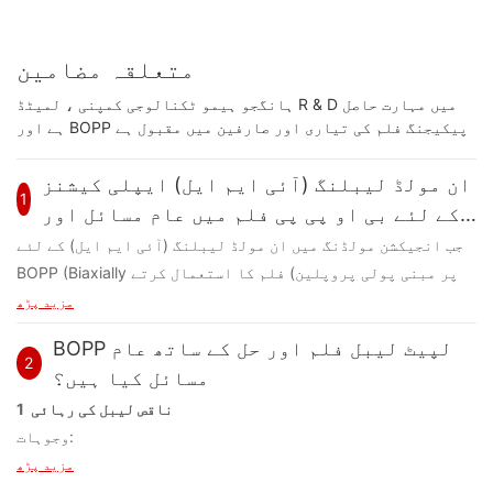
متعلقہ مضامین
ہانگجو ہیمو ٹکنالوجی کمپنی ، لمیٹڈ R & D میں مہارت حاصل
ہے اور BOPP پیکیجنگ فلم کی تیاری اور صارفین میں مقبول ہے
ان مولڈ لیبلنگ (آئی ایم ایل) ایپلی کیشنز
1
کے لئے بی او پی پی فلم میں عام مسائل اور
حل کیا ہیں؟
جب انجیکشن مولڈنگ میں ان مولڈ لیبلنگ (آئی ایم ایل) کے لئے
BOPP (Biaxially پر مبنی پولی پروپلین) فلم کا استعمال کرتے
ہو تو ، پرنٹنگ ، پروسیسنگ اور مولڈنگ کے دوران کئی چیلنجز
مزید پڑھ
پیدا ہوسکتے ہیں۔ ذیل میں عام مسائل اور اسی طرح کے حل کی
BOPP لپیٹ لیبل فلم اور حل کے ساتھ عام
تفصیلی خرابی ہے۔
2
مسائل کیا ہیں؟
1 ناقص لیبل کی رہائی
1 پرنٹنگ کے مسائل
وجوہات:
مسائل:
ناکافی یا کم معیار کو چپکنے والا۔
●
in سیاہی آسنجن کے مسائل: بی او پی پی فلم کی ہموار ، غیر غیر
مزید پڑھ
غلط لیبل ایپلیکیٹر کی ترتیبات (بہت زیادہ یا بہت کم
●
محفوظ سطح ہے ، جس سے سیاہی آسنجن مشکل ہے۔