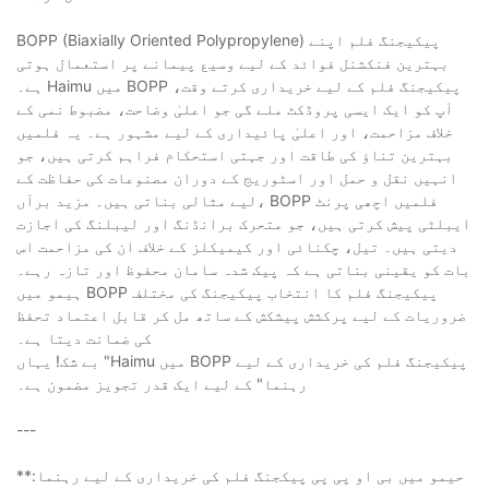
BOPP (Biaxially Oriented Polypropylene) پیکیجنگ فلم اپنے
بہترین فنکشنل فوائد کے لیے وسیع پیمانے پر استعمال ہوتی
ہے۔ Haimu میں BOPP پیکیجنگ فلم کے لیے خریداری کرتے وقت،
آپ کو ایک ایسی پروڈکٹ ملے گی جو اعلیٰ وضاحت، مضبوط نمی کے
خلاف مزاحمت، اور اعلیٰ پائیداری کے لیے مشہور ہے۔ یہ فلمیں
بہترین تناؤ کی طاقت اور جہتی استحکام فراہم کرتی ہیں، جو
انہیں نقل و حمل اور اسٹوریج کے دوران مصنوعات کی حفاظت کے
لیے مثالی بناتی ہیں۔ مزید برآں، BOPP فلمیں اچھی پرنٹ
ایبلٹی پیش کرتی ہیں، جو متحرک برانڈنگ اور لیبلنگ کی اجازت
دیتی ہیں۔ تیل، چکنائی اور کیمیکلز کے خلاف ان کی مزاحمت اس
بات کو یقینی بناتی ہے کہ پیک شدہ سامان محفوظ اور تازہ رہے۔
ہیمو میں BOPP پیکیجنگ فلم کا انتخاب پیکیجنگ کی مختلف
ضروریات کے لیے پرکشش پیشکش کے ساتھ مل کر قابل اعتماد تحفظ
کی ضمانت دیتا ہے۔
بے شک! یہاں "Haimu میں BOPP پیکیجنگ فلم کی خریداری کے لیے
رہنما" کے لیے ایک قدر تجویز مضمون ہے۔
---
**حیمو میں بی او پی پی پیکجنگ فلم کی خریداری کے لیے رہنما: