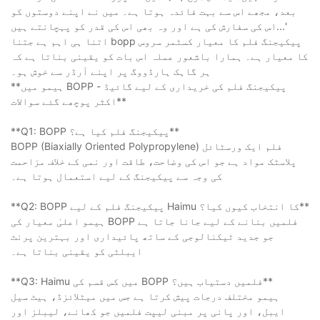
بعد، مجھے اس سے بہت فائدہ ہوتا ہے۔ میں نے اپنے دوستوں کو
اس کی سفارش کی ہے اور وہ بھی اس کی قدر کو پہچانتے ہیں...'
اتنا ہی اہم ہے جتنا bopp پیکیجنگ فلم کا معیار کسٹمر سروس
کا معیار ہے۔ ہمارا باشعور عملہ اس بات کو یقینی بناتا ہے کہ
ہر گاہک ہارڈووگ پر اپنے آرڈر سے خوش ہو۔
**ہیمو میں BOPP پیکیجنگ فلم کی خریداری کے لیے گائیڈ -
اکثر پوچھے گئے سوالات**
**Q1: ​​BOPP پیکیجنگ فلم کیا ہے؟**
BOPP (Biaxially Oriented Polypropylene) فلم ایک ورسٹائل
پلاسٹک مواد ہے جو اس کی وضاحت، طاقت اور نمی کے خلاف مزاحمت
کی وجہ سے پیکیجنگ کے لیے استعمال ہوتا ہے۔
**Q2: BOPP پیکیجنگ فلم کے لیے Haimu کا انتخاب کیوں کیا؟**
ہیمو اعلیٰ معیار کی BOPP فلمیں بنانے کے لیے جانا جاتا ہے
جو جدید ٹیکنالوجی کے ساتھ پائیداری اور بہترین پرنٹ
ایبلٹی کو یقینی بناتا ہے۔
**Q3: Haimu میں کس قسم کی BOPP فلمیں دستیاب ہیں؟**
ہیمو مختلف درجات پیش کرتا ہے جس میں میٹلائزڈ، ہیٹ سیل
ایبل، اور پانی پر مبنی لیپت فلمیں جو کھانے، لیبلز اور