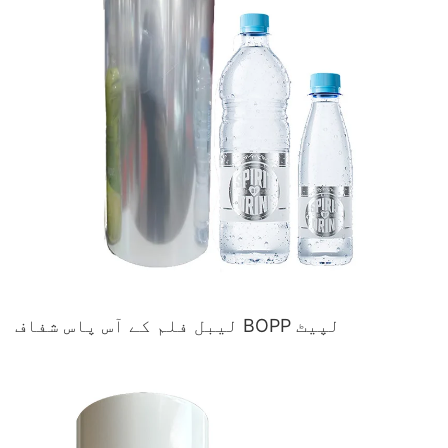
لیبل فلم کے آس پاس شفاف BOPP لپیٹ