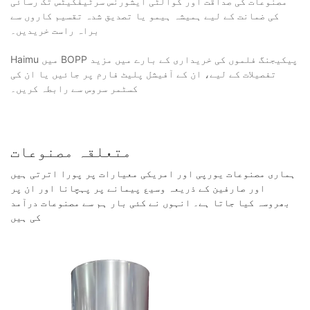
مصنوعات کی صداقت اور کوالٹی ایشورنس سرٹیفکیٹس تک رسائی
کی ضمانت کے لیے ہمیشہ ہیمو یا تصدیق شدہ تقسیم کاروں سے
براہ راست خریدیں۔
Haimu میں BOPP پیکیجنگ فلموں کی خریداری کے بارے میں مزید
تفصیلات کے لیے، ان کے آفیشل پلیٹ فارم پر جائیں یا ان کی
کسٹمر سروس سے رابطہ کریں۔
متعلقہ مصنوعات
ہماری مصنوعات یورپی اور امریکی معیارات پر پورا اترتی ہیں
اور صارفین کے ذریعہ وسیع پیمانے پر پہچانا اور ان پر
بھروسہ کیا جاتا ہے۔ انہوں نے کئی بار ہم سے مصنوعات درآمد
کی ہیں