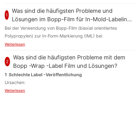
Was sind die häufigsten Probleme und
1
Lösungen im Bopp-Film für In-Mold-Labeling
(IML) -Anwendungen?
Bei der Verwendung von Bopp-Film (biaxial orientiertes
Polypropylen) zur In-Form-Markierung (IML) bei
Injektionsformeln können sich beim Druck, Verarbeitung und
Weiterlesen
Formen mehrere Herausforderungen ergeben Nachfolgend
Was sind die häufigsten Probleme mit dem
finden Sie eine detaillierte Aufschlüsselung gemeinsamer
2
Bopp -Wrap -Label Film und Lösungen?
Probleme und entsprechender Lösungen.
1 Schlechte Label -Veröffentlichung
Ursachen:
1 Druckprobleme
●
Unzureichender oder minderwertiger Klebstoff.
Probleme:
Weiterlesen
●
Falsche Einstellungen für Bewerber -Applikator (zu viel oder
● Probleme mit Tintenadhäsion: Der Bopp-Film hat eine glatte,
zu wenig Druck).
nicht poröse Oberfläche, wodurch Tintenadhäsion schwierig
●
Statische Elektrizität, die die Etiketten zusammenkleben oder
wird.
ungleichmäßig freigesetzt werden.
● Tinten Trocknungsprobleme: Einige Tinten trocken zu
Lösungen:
langsam auf Bopp, was zu Verschmelzung oder unvollständiger
✅
Verwenden Sie einen geeigneten Klebstoff
Heilung führt.